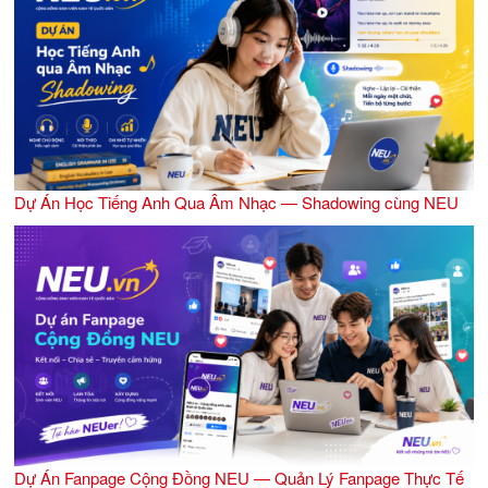
Dự Án Học Tiếng Anh Qua Âm Nhạc — Shadowing cùng NEU
Dự Án Fanpage Cộng Đồng NEU — Quản Lý Fanpage Thực Tế