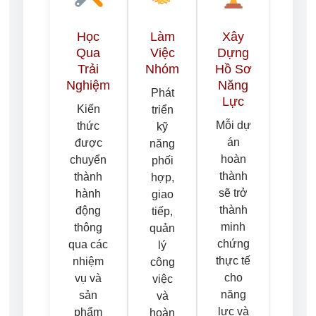
Học
Làm
Xây
Qua
Việc
Dựng
Trải
Nhóm
Hồ Sơ
Nghiệm
Năng
Phát
Lực
Kiến
triển
Mỗi dự
thức
kỹ
án
được
năng
hoàn
chuyển
phối
thành
thành
hợp,
sẽ trở
hành
giao
thành
động
tiếp,
minh
thông
quản
chứng
qua các
lý
thực tế
nhiệm
công
cho
vụ và
việc
năng
sản
và
lực và
phẩm
hoàn