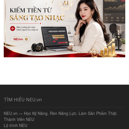
TÌM HIỂU NEU.vn
NEU.vn — Học Kỹ Năng. Rèn Năng Lực. Làm Sản Phẩm Thật.
Thành Viên NEU
Lộ trình NEU