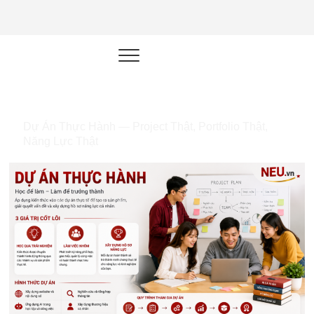
NEU.vn –
HỌC KỸ NĂNG. RÈN NĂNG LỰC.
LÀM SẢN PHẨM THẬT.
Nền tảng
đào tạo
năng lực cá
Dự Án Thực Hành — Project Thật, Portfolio Thật,
nhân trong
Năng Lực Thật
thời đại AI