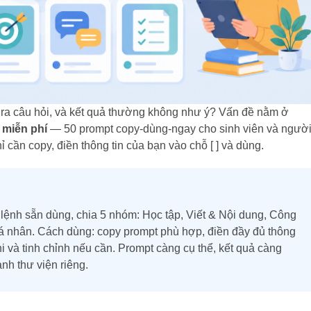
ra câu hỏi, và kết quả thường không như ý? Vấn đề nằm ở
miễn phí
— 50 prompt copy-dùng-ngay cho sinh viên và ngườ
 cần copy, điền thông tin của bạn vào chỗ [ ] và dùng.
ệnh sẵn dùng, chia 5 nhóm: Học tập, Viết & Nội dung, Công
cá nhân. Cách dùng: copy prompt phù hợp, điền đầy đủ thông
i và tinh chỉnh nếu cần. Prompt càng cụ thể, kết quả càng
nh thư viện riêng.