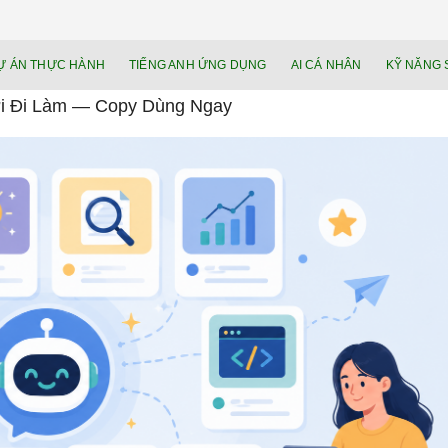
NEU.vn – Nề
HỌC KỸ NĂNG. RÈN NĂNG LỰC. LÀM
Ự ÁN THỰC HÀNH
TIẾNG ANH ỨNG DỤNG
AI CÁ NHÂN
KỸ NĂNG 
lực cá nhâ
ời Đi Làm — Copy Dùng Ngay