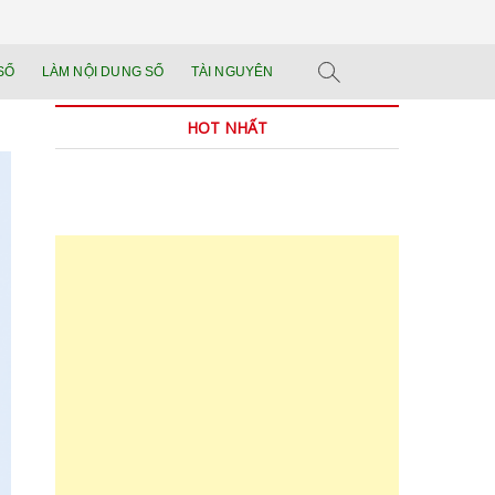
n tảng đào tạo năng
 SẢN PHẨM THẬT.
SỐ
LÀM NỘI DUNG SỐ
TÀI NGUYÊN
n trong thời đại AI
HOT NHẤT