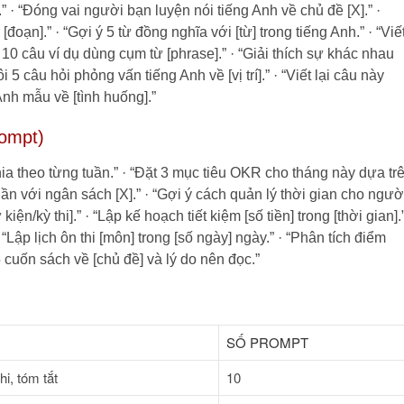
.” · “Đóng vai người bạn luyện nói tiếng Anh về chủ đề [X].” ·
đoạn].” · “Gợi ý 5 từ đồng nghĩa với [từ] trong tiếng Anh.” · “Viế
 10 câu ví dụ dùng cụm từ [phrase].” · “Giải thích sự khác nhau
i 5 câu hỏi phỏng vấn tiếng Anh về [vị trí].” · “Viết lại câu này
 Anh mẫu về [tình huống].”
ompt)
hia theo từng tuần.” · “Đặt 3 mục tiêu OKR cho tháng này dựa tr
tuần với ngân sách [X].” · “Gợi ý cách quản lý thời gian cho ngườ
ện/kỳ thi].” · “Lập kế hoạch tiết kiệm [số tiền] trong [thời gian].
“Lập lịch ôn thi [môn] trong [số ngày] ngày.” · “Phân tích điểm
5 cuốn sách về [chủ đề] và lý do nên đọc.”
SỐ PROMPT
hi, tóm tắt
10