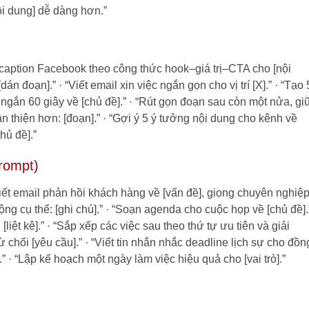
ội dung] dễ dàng hơn.”
ết caption Facebook theo công thức hook–giá trị–CTA cho [nội
n đoạn].” · “Viết email xin việc ngắn gọn cho vị trí [X].” · “Tạo 
eo ngắn 60 giây về [chủ đề].” · “Rút gọn đoạn sau còn một nửa, gi
ân thiện hơn: [đoạn].” · “Gợi ý 5 ý tưởng nội dung cho kênh về
chủ đề].”
rompt)
“Viết email phản hồi khách hàng về [vấn đề], giọng chuyên nghiệ
ộng cụ thể: [ghi chú].” · “Soạn agenda cho cuộc họp về [chủ đề].
liệt kê].” · “Sắp xếp các việc sau theo thứ tự ưu tiên và giải
 từ chối [yêu cầu].” · “Viết tin nhắn nhắc deadline lịch sự cho đồn
 · “Lập kế hoạch một ngày làm việc hiệu quả cho [vai trò].”