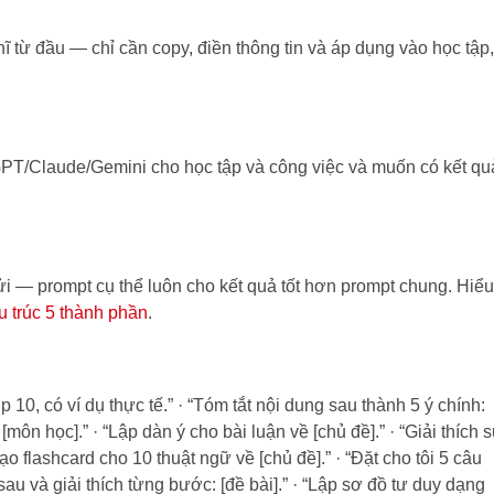
 từ đầu — chỉ cần copy, điền thông tin và áp dụng vào học tập,
tGPT/Claude/Gemini cho học tập và công việc và muốn có kết qu
 gửi — prompt cụ thể luôn cho kết quả tốt hơn prompt chung. Hiểu
 trúc 5 thành phần
.
p 10, có ví dụ thực tế.” · “Tóm tắt nội dung sau thành 5 ý chính:
[môn học].” · “Lập dàn ý cho bài luận về [chủ đề].” · “Giải thích 
ạo flashcard cho 10 thuật ngữ về [chủ đề].” · “Đặt cho tôi 5 câu
p sau và giải thích từng bước: [đề bài].” · “Lập sơ đồ tư duy dạng