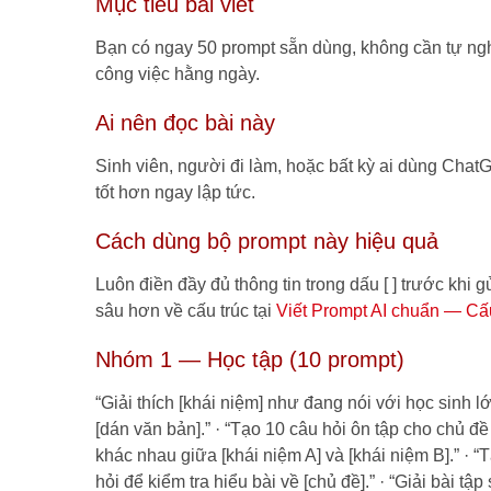
Mục tiêu bài viết
Bạn có ngay 50 prompt sẵn dùng, không cần tự nghĩ
công việc hằng ngày.
Ai nên đọc bài này
Sinh viên, người đi làm, hoặc bất kỳ ai dùng Cha
tốt hơn ngay lập tức.
Cách dùng bộ prompt này hiệu quả
Luôn điền đầy đủ thông tin trong dấu [ ] trước khi
sâu hơn về cấu trúc tại
Viết Prompt AI chuẩn — Cấu
Nhóm 1 — Học tập (10 prompt)
“Giải thích [khái niệm] như đang nói với học sinh lớ
[dán văn bản].” · “Tạo 10 câu hỏi ôn tập cho chủ đề 
khác nhau giữa [khái niệm A] và [khái niệm B].” · “T
hỏi để kiểm tra hiểu bài về [chủ đề].” · “Giải bài tậ