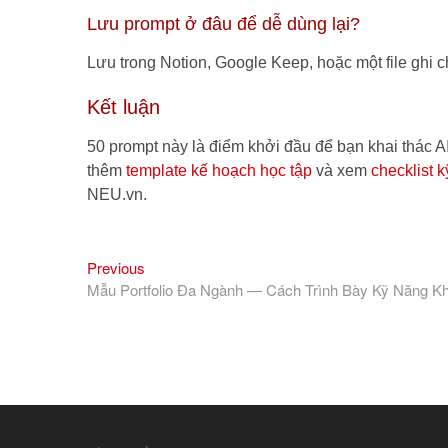
Lưu prompt ở đâu để dễ dùng lại?
Lưu trong Notion, Google Keep, hoặc một file ghi 
Kết luận
50 prompt này là điểm khởi đầu để bạn khai thác A
thêm
template kế hoạch học tập
và xem
checklist 
NEU.vn.
Previous
Điều
Previous
post:
Mẫu Portfolio Đa Ngành — Cách Trình Bày Kỹ Năng K
hướng
bài
viết