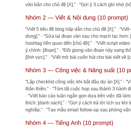
văn bản cho chủ đề [X].” · “Gợi ý 3 cách ghi nhớ [n
Nhóm 2 — Viết & Nội dung (10 prompt)
“Viết 5 tiêu đề blog hấp dẫn cho chủ đề [X].” · “Vi
dung].” · “Sửa lại đoạn văn sau cho mạch lạc hơn: [dá
hashtag liên quan đến [chủ đề].” · “Viết script vid
ý chính: [đoạn].” · “Đổi giọng văn đoạn này sang th
[lĩnh vực].” · “Viết mở bài cuốn hút cho bài viết về [
Nhóm 3 — Công việc & Năng suất (10 p
“Lập checklist công việc khi bắt đầu dự án [X].” · 
thân thiện.” · “Tóm tắt cuộc họp sau thành 3 hành đ
· “Viết báo cáo tuần ngắn gọn dựa trên việc đã làm: [
thích: [danh sách].” · “Gợi ý cách trả lời lịch sự khi
nghiệp.” · “Tạo mẫu email follow-up sau phỏng vấn.”
Nhóm 4 — Tiếng Anh (10 prompt)