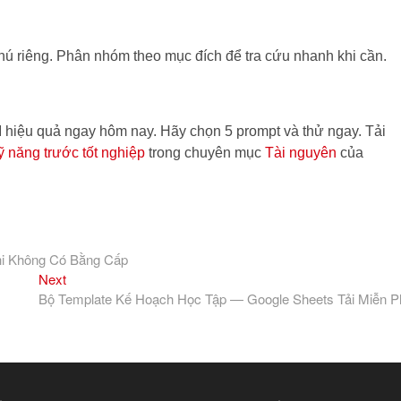
chú riêng. Phân nhóm theo mục đích để tra cứu nhanh khi cần.
I hiệu quả ngay hôm nay. Hãy chọn 5 prompt và thử ngay. Tải
kỹ năng trước tốt nghiệp
trong chuyên mục
Tài nguyên
của
hi Không Có Bằng Cấp
Next
Next
post:
Bộ Template Kế Hoạch Học Tập — Google Sheets Tải Miễn P