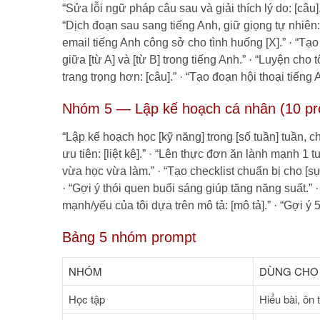
“Sửa lỗi ngữ pháp câu sau và giải thích lý do: [câu]
“Dịch đoạn sau sang tiếng Anh, giữ giọng tự nhiên: [
email tiếng Anh công sở cho tình huống [X].” · “Tạo
giữa [từ A] và [từ B] trong tiếng Anh.” · “Luyện cho tô
trang trọng hơn: [câu].” · “Tạo đoạn hội thoại tiếng
Nhóm 5 — Lập kế hoạch cá nhân (10 pr
“Lập kế hoạch học [kỹ năng] trong [số tuần] tuần, c
ưu tiên: [liệt kê].” · “Lên thực đơn ăn lành mạnh 1 
vừa học vừa làm.” · “Tạo checklist chuẩn bị cho [sự ki
· “Gợi ý thói quen buổi sáng giúp tăng năng suất.” · 
mạnh/yếu của tôi dựa trên mô tả: [mô tả].” · “Gợi ý 
Bảng 5 nhóm prompt
NHÓM
DÙNG CHO
Học tập
Hiểu bài, ôn t