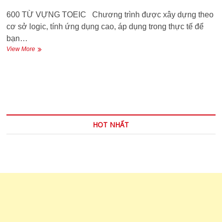
600 TỪ VỰNG TOEIC Chương trình được xây dựng theo
cơ sở logic, tính ứng dụng cao, áp dụng trong thực tế để
bạn…
600
View More
TỪ
VỰNG
TOEIC
theo
chủ
đề
HOT NHẤT