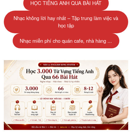
HỌC TIẾNG ANH QUA BÀI HÁT
Nhạc không lời hay nhất – Tập trung làm việc và
học tập
Nhạc miễn phí cho quán cafe, nhà hàng ...