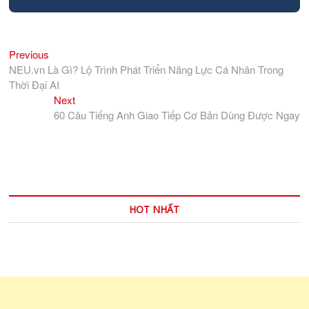
Previous
Điều
Previous
post:
NEU.vn Là Gì? Lộ Trình Phát Triển Năng Lực Cá Nhân Trong
hướng
Thời Đại AI
bài
Next
Next
viết
post:
60 Câu Tiếng Anh Giao Tiếp Cơ Bản Dùng Được Ngay
HOT NHẤT