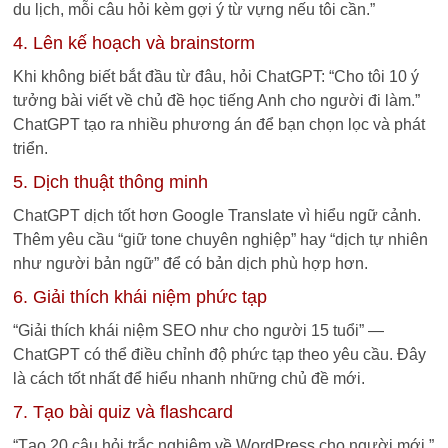
du lịch, mỗi câu hỏi kèm gợi ý từ vựng nếu tôi cần.”
4. Lên kế hoạch và brainstorm
Khi không biết bắt đầu từ đâu, hỏi ChatGPT: “Cho tôi 10 ý
tưởng bài viết về chủ đề học tiếng Anh cho người đi làm.”
ChatGPT tạo ra nhiều phương án để bạn chọn lọc và phát
triển.
5. Dịch thuật thông minh
ChatGPT dịch tốt hơn Google Translate vì hiểu ngữ cảnh.
Thêm yêu cầu “giữ tone chuyên nghiệp” hay “dịch tự nhiên
như người bản ngữ” để có bản dịch phù hợp hơn.
6. Giải thích khái niệm phức tạp
“Giải thích khái niệm SEO như cho người 15 tuổi” —
ChatGPT có thể điều chỉnh độ phức tạp theo yêu cầu. Đây
là cách tốt nhất để hiểu nhanh những chủ đề mới.
7. Tạo bài quiz và flashcard
“Tạo 20 câu hỏi trắc nghiệm về WordPress cho người mới.”