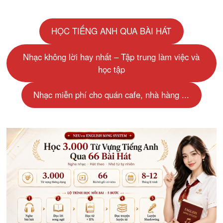
HỌC TIẾNG ANH QUA BÀI HÁT
Nhạc không lời hay nhất – Tập trung làm việc và
học tập
Nhạc miễn phí cho quán cafe, nhà hàng ...