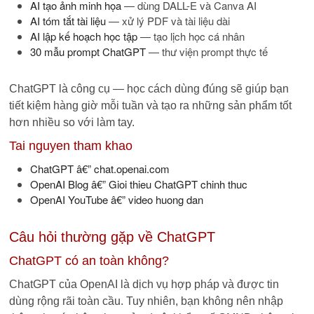
AI tạo ảnh minh họa
— dùng DALL-E và Canva AI
AI tóm tắt tài liệu
— xử lý PDF và tài liệu dài
AI lập kế hoạch học tập
— tạo lịch học cá nhân
30 mẫu prompt ChatGPT
— thư viện prompt thực tế
ChatGPT là công cụ — học cách dùng đúng sẽ giúp bạn
tiết kiệm hàng giờ mỗi tuần và tạo ra những sản phẩm tốt
hơn nhiều so với làm tay.
Tai nguyen tham khao
ChatGPT â€” chat.openai.com
OpenAI Blog â€” Gioi thieu ChatGPT chinh thuc
OpenAI YouTube â€” video huong dan
Câu hỏi thường gặp về ChatGPT
ChatGPT có an toàn không?
ChatGPT của OpenAI là dịch vụ hợp pháp và được tin
dùng rộng rãi toàn cầu. Tuy nhiên, bạn không nên nhập