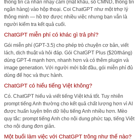
thông tin cá nhân nhạy cảm (mật khẩu, số CMND, thông tin
ngân hàng) vào hộp thoại. Coi ChatGPT như một trhợ lý
thông minh — hồ trợ được nhiều việc nhưng bạn vẫn là
người kiểm tra kết quả cuối.
ChatGPT miễn phí có khác gì trả phí?
Gói miễn phí (GPT-3.5) cho phép trò chuyện cơ bản, viết
lách, dịch thuật và hỏi đáp. Gói ChatGPT Plus ($20/tháng)
dùng GPT-4 mạnh hơn, nhanh hơn và có thêm plugin và
image generation. Với người mới bắt đầu, gói miễn phí đủ
dùng để học và thực hành.
ChatGPT có hiểu tiếng Việt không?
Có. ChatGPT hiểu và viết tiếng Việt khá tốt. Tuy nhiên
prompt tiếng Anh thường cho kết quả chất lượng hơn vì AI
được huấn luyện trên dữ liệu tiếng Anh nhiều hơn. Mèo
quy tắc: prompt tiếng Anh cho nội dung phức tạp, tiếng Việt
cho nội dung đơn giản.
Một buổi làm việc với ChatGPT trông như thế nào?