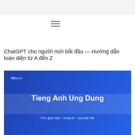
NEU.vn –
HỌC KỸ NĂNG. RÈN NĂNG LỰC.
LÀM SẢN PHẨM THẬT.
Nền tảng
đào tạo
năng lực cá
ChatGPT cho người mới bắt đầu — Hướng dẫn
toàn diện từ A đến Z
nhân trong
thời đại AI