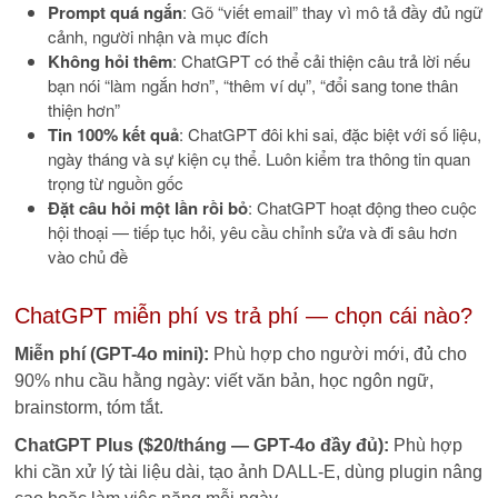
Prompt quá ngắn
: Gõ “viết email” thay vì mô tả đầy đủ ngữ
cảnh, người nhận và mục đích
Không hỏi thêm
: ChatGPT có thể cải thiện câu trả lời nếu
bạn nói “làm ngắn hơn”, “thêm ví dụ”, “đổi sang tone thân
thiện hơn”
Tin 100% kết quả
: ChatGPT đôi khi sai, đặc biệt với số liệu,
ngày tháng và sự kiện cụ thể. Luôn kiểm tra thông tin quan
trọng từ nguồn gốc
Đặt câu hỏi một lần rồi bỏ
: ChatGPT hoạt động theo cuộc
hội thoại — tiếp tục hỏi, yêu cầu chỉnh sửa và đi sâu hơn
vào chủ đề
ChatGPT miễn phí vs trả phí — chọn cái nào?
Miễn phí (GPT-4o mini):
Phù hợp cho người mới, đủ cho
90% nhu cầu hằng ngày: viết văn bản, học ngôn ngữ,
brainstorm, tóm tắt.
ChatGPT Plus ($20/tháng — GPT-4o đầy đủ):
Phù hợp
khi cần xử lý tài liệu dài, tạo ảnh DALL-E, dùng plugin nâng