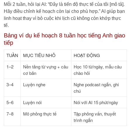
Mỗi 2 tuần, hỏi lại AI: “Đây là tiến độ thực tế của tôi [mô tả].
Hãy điều chỉnh kế hoạch còn lại cho phù hợp.” AI giúp bạn
linh hoạt thay vì bỏ cuộc khi lịch cũ không còn khớp thực
tế.
Bảng ví dụ kế hoạch 8 tuần học tiếng Anh giao
tiếp
TUẦN
MỤC TIÊU NHỎ
HOẠT ĐỘNG
1–2
Nền tảng từ vựng + câu
Học 10 từ/ngày, mẫu câu
cơ bản
chào hỏi
3–4
Luyện nghe
Nghe podcast ngắn, ghi
chú
5–6
Luyện nói
Nói với AI 15 phút/ngày
7–8
Mô phỏng thực tế
Tập phỏng vấn, thuyết
trình ngắn