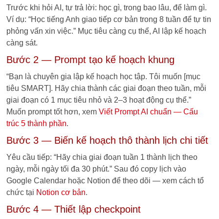
Trước khi hỏi AI, tự trả lời: học gì, trong bao lâu, để làm gì.
Ví dụ: “Học tiếng Anh giao tiếp cơ bản trong 8 tuần để tự tin
phỏng vấn xin việc.” Mục tiêu càng cụ thể, AI lập kế hoạch
càng sát.
Bước 2 — Prompt tạo kế hoạch khung
“Bạn là chuyên gia lập kế hoạch học tập. Tôi muốn [mục
tiêu SMART]. Hãy chia thành các giai đoạn theo tuần, mỗi
giai đoạn có 1 mục tiêu nhỏ và 2–3 hoạt động cụ thể.”
Muốn prompt tốt hơn, xem
Viết Prompt AI chuẩn — Cấu
trúc 5 thành phần
.
Bước 3 — Biến kế hoạch thô thành lịch chi tiết
Yêu cầu tiếp: “Hãy chia giai đoạn tuần 1 thành lịch theo
ngày, mỗi ngày tối đa 30 phút.” Sau đó copy lịch vào
Google Calendar hoặc Notion để theo dõi — xem cách tổ
chức tại
Notion cơ bản
.
Bước 4 — Thiết lập checkpoint