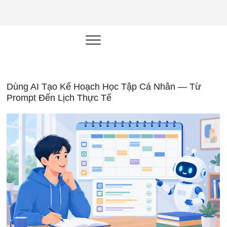
NEU.vn –
HỌC KỸ NĂNG. RÈN NĂNG LỰC.
LÀM SẢN PHẨM THẬT.
Nền tảng
đào tạo
năng lực cá
Dùng AI Tạo Kế Hoạch Học Tập Cá Nhân — Từ
Prompt Đến Lịch Thực Tế
nhân trong
thời đại AI