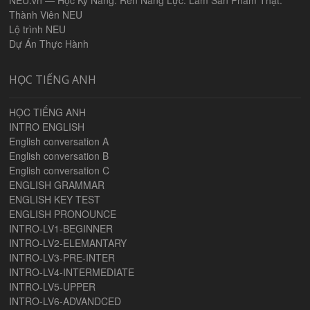
NEU.vn — Học Kỹ Năng. Rèn Năng Lực. Làm Sản Phẩm Thật.
Thành Viên NEU
Lộ trình NEU
Dự Án Thực Hành
HỌC TIẾNG ANH
HỌC TIẾNG ANH
INTRO ENGLISH
English conversation A
English conversation B
English conversation C
ENGLISH GRAMMAR
ENGLISH KEY TEST
ENGLISH PRONOUNCE
INTRO-LV1-BEGINNER
INTRO-LV2-ELEMANTARY
INTRO-LV3-PRE-INTER
INTRO-LV4-INTERMEDIATE
INTRO-LV5-UPPER
INTRO-LV6-ADVANDCED