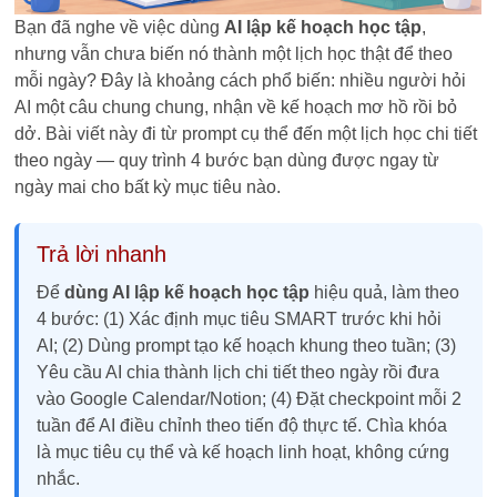
Bạn đã nghe về việc dùng
AI lập kế hoạch học tập
,
nhưng vẫn chưa biến nó thành một lịch học thật để theo
mỗi ngày? Đây là khoảng cách phổ biến: nhiều người hỏi
AI một câu chung chung, nhận về kế hoạch mơ hồ rồi bỏ
dở. Bài viết này đi từ prompt cụ thể đến một lịch học chi tiết
theo ngày — quy trình 4 bước bạn dùng được ngay từ
ngày mai cho bất kỳ mục tiêu nào.
Trả lời nhanh
Để
dùng AI lập kế hoạch học tập
hiệu quả, làm theo
4 bước: (1) Xác định mục tiêu SMART trước khi hỏi
AI; (2) Dùng prompt tạo kế hoạch khung theo tuần; (3)
Yêu cầu AI chia thành lịch chi tiết theo ngày rồi đưa
vào Google Calendar/Notion; (4) Đặt checkpoint mỗi 2
tuần để AI điều chỉnh theo tiến độ thực tế. Chìa khóa
là mục tiêu cụ thể và kế hoạch linh hoạt, không cứng
nhắc.