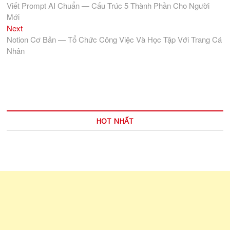
post:
Viết Prompt AI Chuẩn — Cấu Trúc 5 Thành Phần Cho Người
hướng
Mới
bài
Next
Next
viết
post:
Notion Cơ Bản — Tổ Chức Công Việc Và Học Tập Với Trang Cá
Nhân
HOT NHẤT