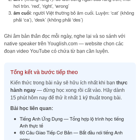
hơi tròn. ‘red’, ‘right’, ‘wrong’
âm cuối
: người Việt thường bỏ âm cuối. Luyện: ‘cat’ (không
phải ‘ca’), ‘desk’ (không phải ‘des’)
Ghi âm bản thân đọc mỗi ngày, nghe lại và so sánh với
native speaker trên Youglish.com — website chọn các
đoạn video YouTube có chứa từ bạn cần luyện.
Tổng kết và bước tiếp theo
Kiến thức trong bài này sẽ hữu ích nhất khi bạn
thực
hành ngay
— đừng học xong rồi cất vào. Hãy dành
15 phút hôm nay để thử ít nhất 1 kỹ thuật trong bài.
Bài học liên quan:
Tiếng Anh Ứng Dụng — Tổng hợp lộ trình học tiếng
Anh thực tế
60 Câu Giao Tiếp Cơ Bản — Bắt đầu nói tiếng Anh
ngay