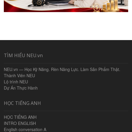
TÌM HIỂU NEU.vn
NEU.vn — Học Kỹ Năng. Rèn Năng Lực. Làm Sản Phẩm Thật.
Thành Viên NEU
Lộ trình NEU
Dự Án Thực Hành
HỌC TIẾNG ANH
HỌC TIẾNG ANH
INTRO ENGLISH
English conversation A