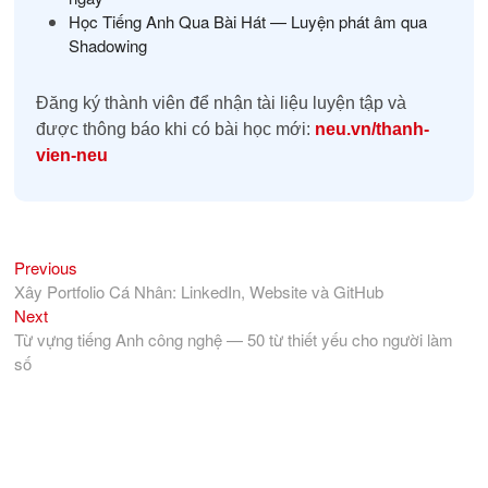
Học Tiếng Anh Qua Bài Hát — Luyện phát âm qua
Shadowing
Đăng ký thành viên để nhận tài liệu luyện tập và
được thông báo khi có bài học mới:
neu.vn/thanh-
vien-neu
Previous
Điều
Previous
post:
Xây Portfolio Cá Nhân: LinkedIn, Website và GitHub
hướng
Next
Next
bài
post:
Từ vựng tiếng Anh công nghệ — 50 từ thiết yếu cho người làm
viết
số