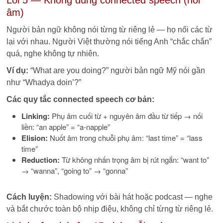
Lỗi 5 — Không dùng connected speech (nối
âm)
Người bản ngữ không nói từng từ riêng lẻ — họ nối các từ
lại với nhau. Người Việt thường nói tiếng Anh “chắc chắn”
quá, nghe không tự nhiên.
Ví dụ:
“What are you doing?” người bản ngữ Mỹ nói gần
như “Whadya doin’?”
Các quy tắc connected speech cơ bản:
Linking:
Phụ âm cuối từ + nguyên âm đầu từ tiếp → nối
liền: “an apple” = “a-napple”
Elision:
Nuốt âm trong chuỗi phụ âm: “last time” = “lass
time”
Reduction:
Từ không nhấn trọng âm bị rút ngắn: “want to”
→ “wanna”, “going to” → “gonna”
Cách luyện:
Shadowing với bài hát hoặc podcast — nghe
và bắt chước toàn bộ nhịp điệu, không chỉ từng từ riêng lẻ.