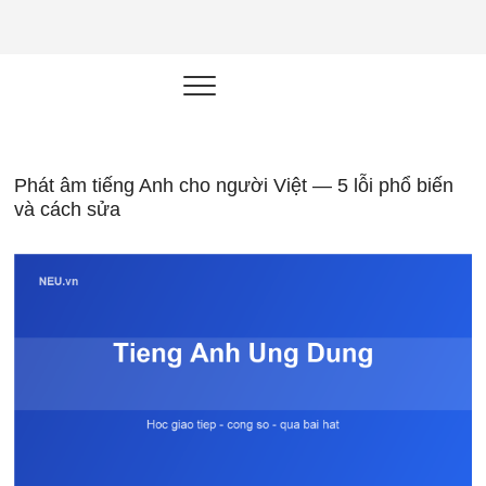
NEU.vn –
HỌC KỸ NĂNG. RÈN NĂNG LỰC.
LÀM SẢN PHẨM THẬT.
Nền tảng
đào tạo
năng lực cá
Phát âm tiếng Anh cho người Việt — 5 lỗi phổ biến
và cách sửa
nhân trong
thời đại AI