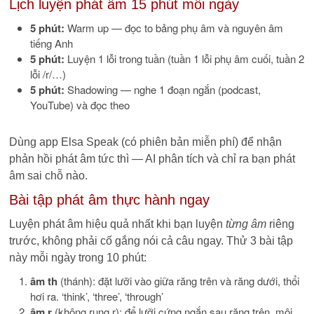
Lịch luyện phát âm 15 phút mỗi ngày
5 phút:
Warm up — đọc to bảng phụ âm và nguyên âm
tiếng Anh
5 phút:
Luyện 1 lỗi trong tuần (tuần 1 lỗi phụ âm cuối, tuần 2
lỗi /r/…)
5 phút:
Shadowing — nghe 1 đoạn ngắn (podcast,
YouTube) và đọc theo
Dùng app Elsa Speak (có phiên bản miễn phí) để nhận
phản hồi phát âm tức thì — AI phân tích và chỉ ra bạn phát
âm sai chỗ nào.
Bài tập phát âm thực hành ngay
Luyện phát âm hiệu quả nhất khi bạn luyện
từng âm
riêng
trước, không phải cố gắng nói cả câu ngay. Thử 3 bài tập
này mỗi ngày trong 10 phút:
âm th
(thánh): đặt lưỡi vào giữa răng trên và răng dưới, thổi
hơi ra. ‘think’, ‘three’, ‘through’
âm r
(không rung r): để lưỡi cứng ngắn sau răng trên, môi