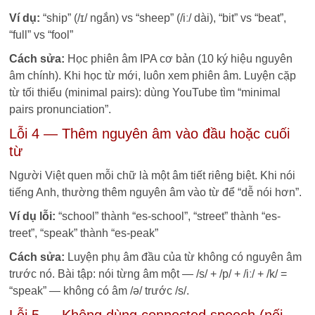
Ví dụ:
“ship” (/ɪ/ ngắn) vs “sheep” (/iː/ dài), “bit” vs “beat”,
“full” vs “fool”
Cách sửa:
Học phiên âm IPA cơ bản (10 ký hiệu nguyên
âm chính). Khi học từ mới, luôn xem phiên âm. Luyện cặp
từ tối thiểu (minimal pairs): dùng YouTube tìm “minimal
pairs pronunciation”.
Lỗi 4 — Thêm nguyên âm vào đầu hoặc cuối
từ
Người Việt quen mỗi chữ là một âm tiết riêng biệt. Khi nói
tiếng Anh, thường thêm nguyên âm vào từ để “dễ nói hơn”.
Ví dụ lỗi:
“school” thành “es-school”, “street” thành “es-
treet”, “speak” thành “es-peak”
Cách sửa:
Luyện phụ âm đầu của từ không có nguyên âm
trước nó. Bài tập: nói từng âm một — /s/ + /p/ + /iː/ + /k/ =
“speak” — không có âm /ə/ trước /s/.