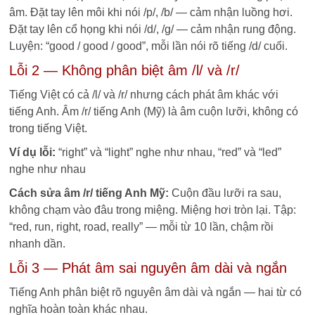
âm. Đặt tay lên môi khi nói /p/, /b/ — cảm nhận luồng hơi.
Đặt tay lên cổ họng khi nói /d/, /g/ — cảm nhận rung động.
Luyện: “good / good / good”, mỗi lần nói rõ tiếng /d/ cuối.
Lỗi 2 — Không phân biệt âm /l/ và /r/
Tiếng Việt có cả /l/ và /r/ nhưng cách phát âm khác với
tiếng Anh. Âm /r/ tiếng Anh (Mỹ) là âm cuộn lưỡi, không có
trong tiếng Việt.
Ví dụ lỗi:
“right” và “light” nghe như nhau, “red” và “led”
nghe như nhau
Cách sửa âm /r/ tiếng Anh Mỹ:
Cuộn đầu lưỡi ra sau,
không chạm vào đâu trong miệng. Miệng hơi tròn lại. Tập:
“red, run, right, road, really” — mỗi từ 10 lần, chậm rồi
nhanh dần.
Lỗi 3 — Phát âm sai nguyên âm dài và ngắn
Tiếng Anh phân biệt rõ nguyên âm dài và ngắn — hai từ có
nghĩa hoàn toàn khác nhau.