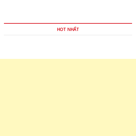
của
bạn
HOT NHẤT