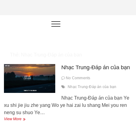
NEU.vn –
HỌC KỸ NĂNG. RÈN NĂNG LỰC.
LÀM SẢN PHẨM THẬT.
Nền tảng
đào tạo
năng lực cá
Thẻ:
Nhạc Trung-Đáp án của bạn
nhân trong
Nhạc Trung-Đáp án của bạn
thời đại AI
No Comments
Nhạc Trung-Đáp án của bạn
Nhạc Trung-Đáp án của bạn Ye
xu shi jie jiu zhe yang Wo ye hai zai lu shang Mei you ren
neng su shuo Ye…
Nhạc
View More
Trung-
Đáp
án