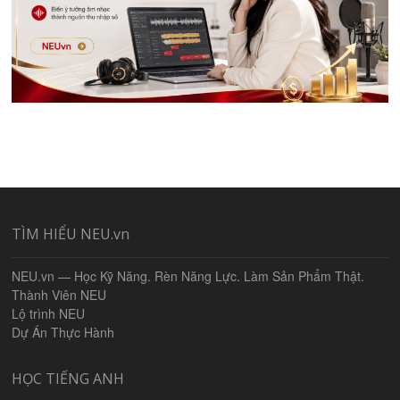
TÌM HIỂU NEU.vn
NEU.vn — Học Kỹ Năng. Rèn Năng Lực. Làm Sản Phẩm Thật.
Thành Viên NEU
Lộ trình NEU
Dự Án Thực Hành
HỌC TIẾNG ANH