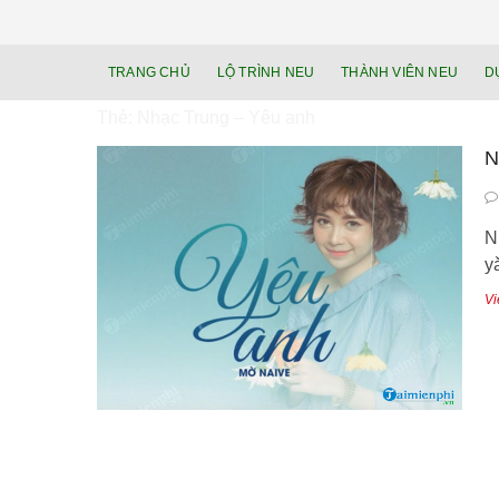
TRANG CHỦ
LỘ TRÌNH NEU
THÀNH VIÊN NEU
D
Thẻ:
Nhạc Trung – Yêu anh
N
N
yǎ
Vi