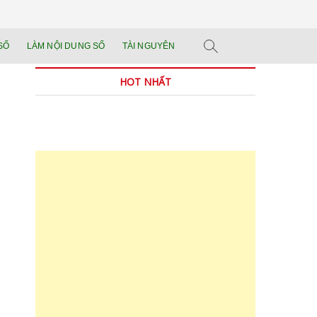
n tảng đào tạo năng
 SẢN PHẨM THẬT.
SỐ
LÀM NỘI DUNG SỐ
TÀI NGUYÊN
n trong thời đại AI
HOT NHẤT