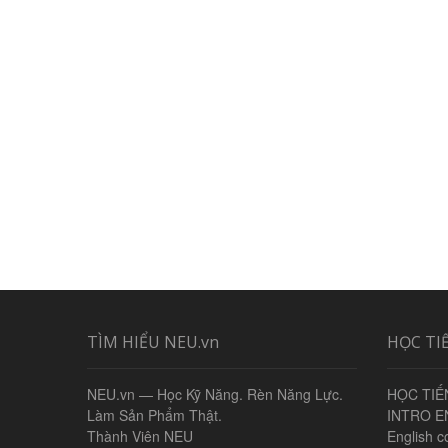
TÌM HIỂU NEU.vn
HỌC TI
NEU.vn — Học Kỹ Năng. Rèn Năng Lực.
HỌC TIẾ
Làm Sản Phẩm Thật.
INTRO E
Thành Viên NEU
English c