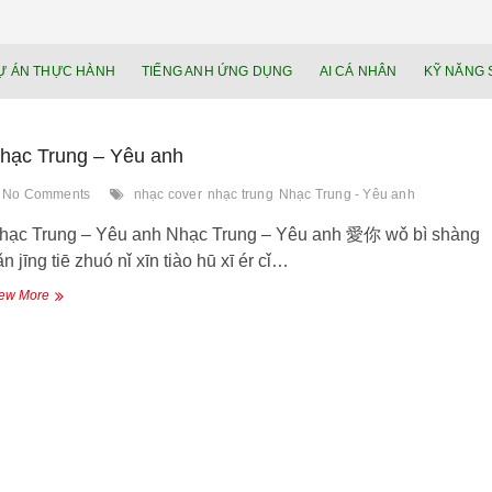
NEU.vn – Nề
HỌC KỸ NĂNG. RÈN NĂNG LỰC. LÀM
Ự ÁN THỰC HÀNH
TIẾNG ANH ỨNG DỤNG
AI CÁ NHÂN
KỸ NĂNG 
lực cá nhâ
hạc Trung – Yêu anh
No Comments
nhạc cover
nhạc trung
Nhạc Trung - Yêu anh
hạc Trung – Yêu anh Nhạc Trung – Yêu anh 愛你 wǒ bì shàng
n jīng tiē zhuó nǐ xīn tiào hū xī ér cǐ…
Nhạc
ew More
Trung
–
Yêu
anh