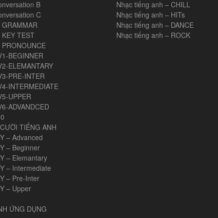
onversation B
Nhạc tiếng anh – CHILL
onversation C
Nhạc tiếng anh – HITs
H GRAMMAR
Nhạc tiếng anh – DANCE
 KEY TEST
Nhạc tiếng anh – ROCK
H PRONOUNCE
V1-BEGINNER
V2-ELEMANTARY
V3-PRE-INTER
V4-INTERMEDIATE
V5-UPPER
V6-ADVANDCED
00
CƯỜI TIẾNG ANH
Y – Advanced
Y – Beginner
Y – Elemantary
Y – Intermediate
 – Pre-Inter
Y – Upper
ANH ỨNG DỤNG