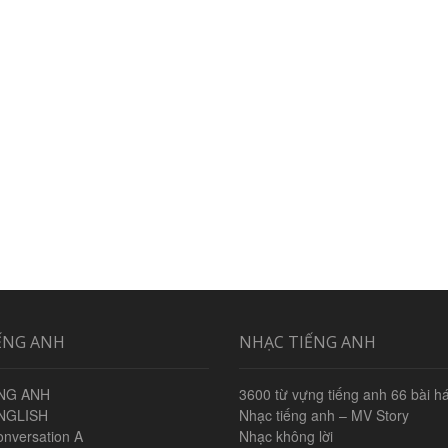
ẾNG ANH
NHẠC TIẾNG ANH
NG ANH
3600 từ vựng tiếng anh 66 bài há
NGLISH
Nhạc tiếng anh – MV Story
onversation A
Nhạc không lời