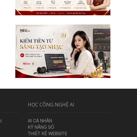
HỌC CÔNG NGHỆ AI
t
AI CÁ NHÂN
KỸ NĂNG SỐ
THIẾT KẾ WEBSITE