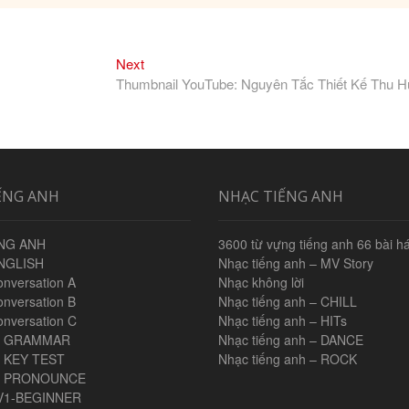
Next
Next
post:
Thumbnail YouTube: Nguyên Tắc Thiết Kế Thu H
ẾNG ANH
NHẠC TIẾNG ANH
NG ANH
3600 từ vựng tiếng anh 66 bài há
NGLISH
Nhạc tiếng anh – MV Story
onversation A
Nhạc không lời
onversation B
Nhạc tiếng anh – CHILL
onversation C
Nhạc tiếng anh – HITs
H GRAMMAR
Nhạc tiếng anh – DANCE
 KEY TEST
Nhạc tiếng anh – ROCK
H PRONOUNCE
V1-BEGINNER