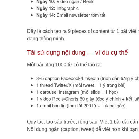
Ngày 10:
Video ngắn / Reels
Ngày 12:
Infographic
Ngày 14:
Email newsletter tóm tắt
Đây là cách tạo ra 9 pieces of content từ 1 bài vi
dạng thông minh.
Tái sử dụng nội dung — ví dụ cụ thể
Một bài blog 1000 từ có thể tạo ra:
3–5 caption Facebook/LinkedIn (trích dẫn từng ý c
1 thread Twitter/X (mỗi tweet = 1 ý trong bài)
1 carousel Instagram (mỗi slide = 1 học)
1 video Reels/Shorts 60 giây (đọc ý chính + kết lu
1 email bản tin (tóm tắt 200 từ + link bài gốc)
Quy tắc: tạo sâu trước, rộng sau. Viết 1 bài dài cẩ
Nội dung ngắn (caption, tweet) dễ viết hơn khi bạn