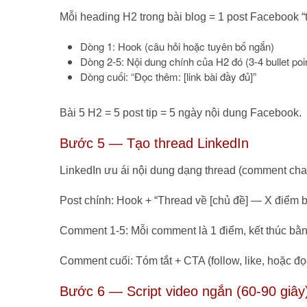
Mỗi heading H2 trong bài blog = 1 post Facebook “
Dòng 1: Hook (câu hỏi hoặc tuyên bố ngắn)
Dòng 2-5: Nội dung chính của H2 đó (3-4 bullet poi
Dòng cuối: “Đọc thêm: [link bài đầy đủ]”
Bài 5 H2 = 5 post tip = 5 ngày nội dung Facebook.
Bước 5 — Tạo thread LinkedIn
LinkedIn ưu ái nội dung dạng thread (comment chai
Post chính: Hook + “Thread về [chủ đề] — X điểm 
Comment 1-5: Mỗi comment là 1 điểm, kết thúc bằ
Comment cuối: Tóm tắt + CTA (follow, like, hoặc đọ
Bước 6 — Script video ngắn (60-90 giây