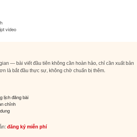
nh
ipt video
gian — bài viết đầu tiên không cần hoàn hảo, chỉ cần xuất bản
ơn là bắt đầu thực sự, không chờ chuẩn bị thêm.
 lịch đăng bài
àn chỉnh
 dung
dẫn:
đăng ký miễn phí