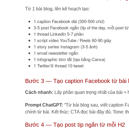
Từ 1 bài blog, lên kế hoạch tạo:
1 caption Facebook dài (300-500 chữ)
3-5 post Facebook ngắn (tip of the day, mỗi post từ
1 thread LinkedIn 5-7 phần
1 script video YouTube / Reels 60-90 giây
1 story series Instagram (3-5 ảnh)
1 email newsletter ngắn
1 infographic tóm tắt (tạo bằng Canva)
1 Twitter/X thread 10 tweet
Bước 3 — Tạo caption Facebook từ bài 
Cách nhanh:
Lấy phần quan trọng nhất của bài +
Prompt ChatGPT:
“Từ bài blog sau, viết caption 
chính từ bài. Kết thúc: CTA đọc bài đầy đủ. Tone: th
Bước 4 — Tạo post tip ngắn từ mỗi H2