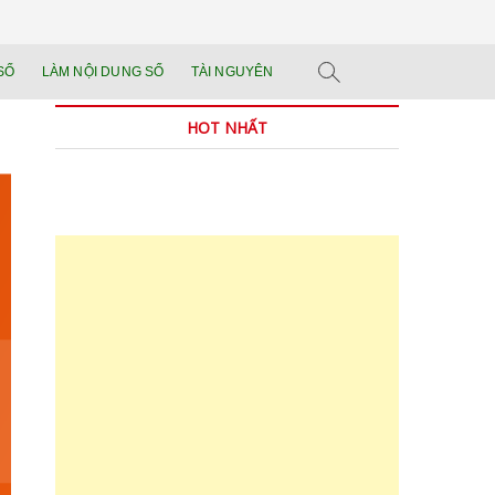
n tảng đào tạo năng
 SẢN PHẨM THẬT.
SỐ
LÀM NỘI DUNG SỐ
TÀI NGUYÊN
n trong thời đại AI
HOT NHẤT