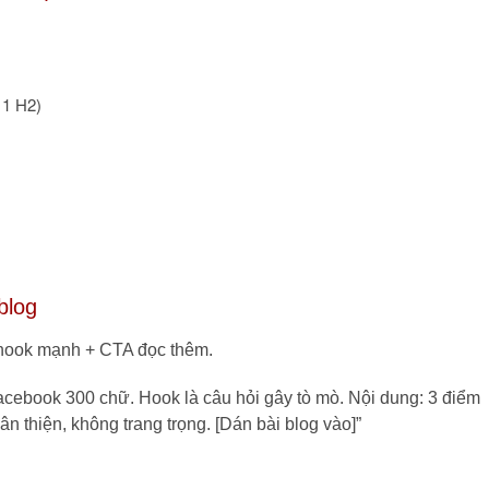
 1 H2)
blog
 hook mạnh + CTA đọc thêm.
Facebook 300 chữ. Hook là câu hỏi gây tò mò. Nội dung: 3 điểm
ân thiện, không trang trọng. [Dán bài blog vào]”