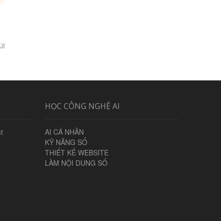
út
HỌC CÔNG NGHỆ AI
t
AI CÁ NHÂN
KỸ NĂNG SỐ
THIẾT KẾ WEBSITE
LÀM NỘI DUNG SỐ