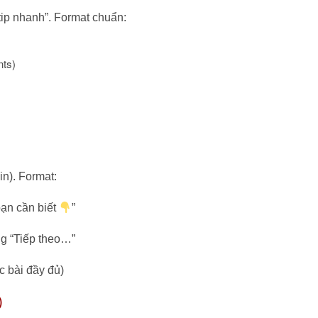
tip nhanh”. Format chuẩn:
nts)
n). Format:
bạn cần biết
”
ng “Tiếp theo…”
c bài đầy đủ)
)