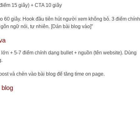
 điểm 15 giây) + CTA 10 giây
deo 60 giây. Hook đầu tiên hút người xem không bỏ. 3 điểm chính
Ngôn ngữ nói, tự nhiên. [Dán bài blog vào]”
va
đề lớn + 5-7 điểm chính dạng bullet + nguồn (tên website). Dùng
g.
post và chèn vào bài blog để tăng time on page.
 blog