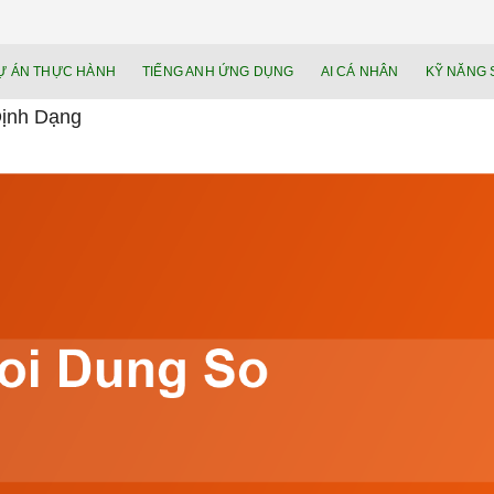
NEU.vn – Nề
HỌC KỸ NĂNG. RÈN NĂNG LỰC. LÀM
Ự ÁN THỰC HÀNH
TIẾNG ANH ỨNG DỤNG
AI CÁ NHÂN
KỸ NĂNG 
lực cá nhâ
Định Dạng