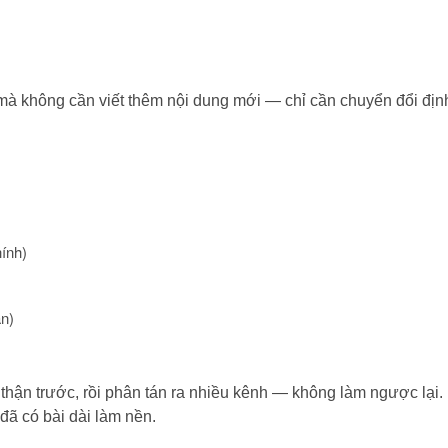
ết mà không cần viết thêm nội dung mới — chỉ cần chuyển đổi địn
hính)
ận)
n thận trước, rồi phân tán ra nhiều kênh — không làm ngược lại.
 đã có bài dài làm nền.