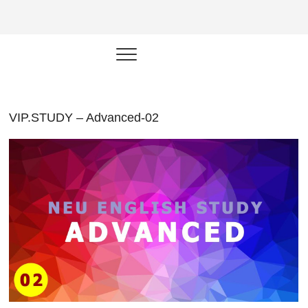
NEU.vn –
HỌC KỸ NĂNG. RÈN NĂNG LỰC.
LÀM SẢN PHẨM THẬT.
Nền tảng
đào tạo
năng lực cá
VIP.STUDY – Advanced-02
nhân trong
thời đại AI