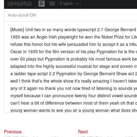
Previous
Next
Điều
Previous
Next