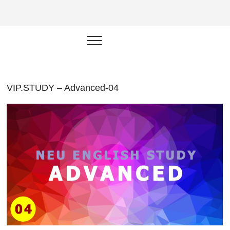
NEU.vn –
HỌC KỸ NĂNG. RÈN NĂNG LỰC.
LÀM SẢN PHẨM THẬT.
Nền tảng
đào tạo
năng lực cá
VIP.STUDY – Advanced-04
nhân trong
thời đại AI