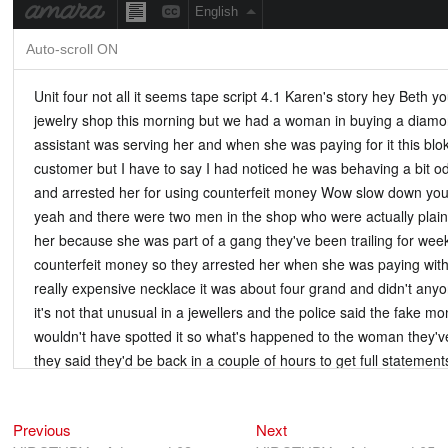
Previous
Next
Điều
Previous
Next