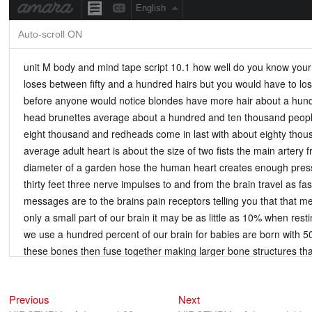
Previous
Next
Điều
Previous
Next