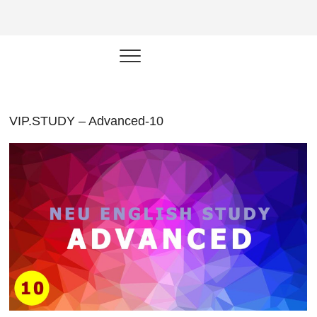
NEU.vn –
HỌC KỸ NĂNG. RÈN NĂNG LỰC.
LÀM SẢN PHẨM THẬT.
Nền tảng
đào tạo
năng lực cá
VIP.STUDY – Advanced-10
nhân trong
thời đại AI