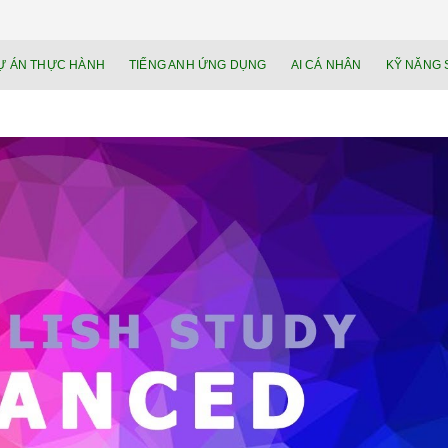
NEU.vn – Nề
HỌC KỸ NĂNG. RÈN NĂNG LỰC. LÀM
Ự ÁN THỰC HÀNH
TIẾNG ANH ỨNG DỤNG
AI CÁ NHÂN
KỸ NĂNG 
lực cá nhâ