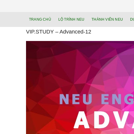
TRANG CHỦ
LỘ TRÌNH NEU
THÀNH VIÊN NEU
D
VIP.STUDY – Advanced-12