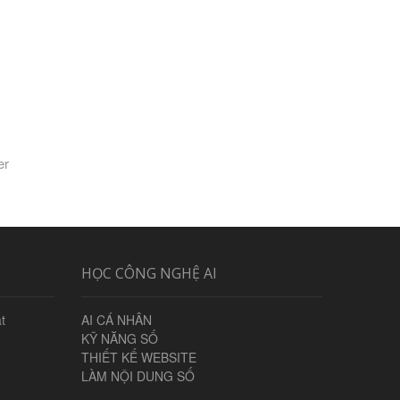
er
HỌC CÔNG NGHỆ AI
t
AI CÁ NHÂN
KỸ NĂNG SỐ
THIẾT KẾ WEBSITE
LÀM NỘI DUNG SỐ