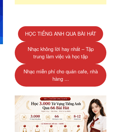
HỌC TIẾNG ANH QUA BÀI HÁT
Nhạc không lời hay nhất – Tập
trung làm việc và học tập
Nhạc miễn phí cho quán cafe, nhà
hàng ...