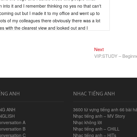
Next
Next
post:
VIP.STUDY – Beginn
ẾNG ANH
NHẠC TIẾNG ANH
NG ANH
3600 từ vựng tiếng anh 66 bài há
NGLISH
Nhạc tiếng anh – MV Story
onversation A
Nhạc không lời
onversation B
Nhạc tiếng anh – CHILL
onversation C
Nhạc tiếng anh – HITs