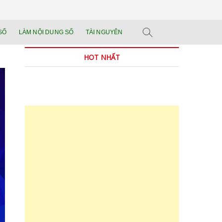
n tảng đào tạo năng
 SẢN PHẨM THẬT.
SỐ
LÀM NỘI DUNG SỐ
TÀI NGUYÊN
n trong thời đại AI
HOT NHẤT