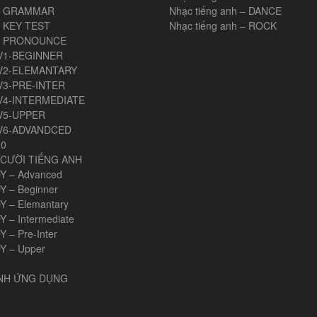
H GRAMMAR
Nhạc tiếng anh – DANCE
 KEY TEST
Nhạc tiếng anh – ROCK
H PRONOUNCE
V1-BEGINNER
V2-ELEMANTARY
V3-PRE-INTER
V4-INTERMEDIATE
V5-UPPER
V6-ADVANDCED
00
CƯỜI TIẾNG ANH
Y – Advanced
Y – Beginner
Y – Elemantary
Y – Intermediate
 – Pre-Inter
Y – Upper
ANH ỨNG DỤNG