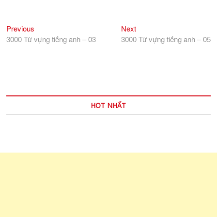
Previous
Next
Điều
Previous
Next
post:
post:
3000 Từ vựng tiếng anh – 03
3000 Từ vựng tiếng anh – 05
hướng
bài
viết
HOT NHẤT