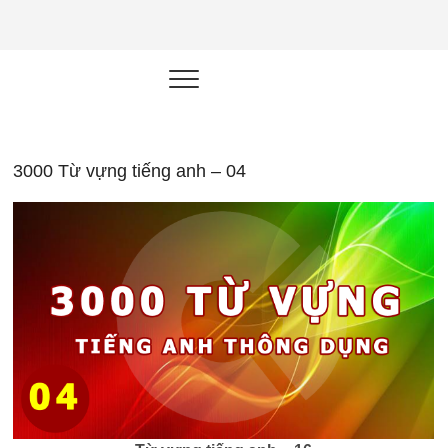
NEU.vn –
HỌC KỸ NĂNG. RÈN NĂNG LỰC.
LÀM SẢN PHẨM THẬT.
Nền tảng
đào tạo
năng lực cá
3000 Từ vựng tiếng anh – 04
nhân trong
thời đại AI