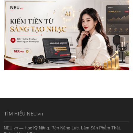
TÌM HIỂU NEU.vn
NEU.vn — Học Kỹ Năng. Rèn Năng Lực. Làm Sản Phẩm Thật.