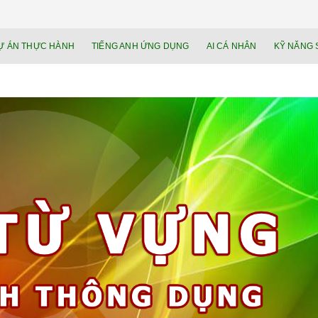
NEU.vn – Nề
HỌC KỸ NĂNG. RÈN NĂNG LỰC. LÀM
Ự ÁN THỰC HÀNH
TIẾNG ANH ỨNG DỤNG
AI CÁ NHÂN
KỸ NĂNG 
lực cá nhâ