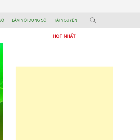
n tảng đào tạo năng
 SẢN PHẨM THẬT.
SỐ
LÀM NỘI DUNG SỐ
TÀI NGUYÊN
n trong thời đại AI
HOT NHẤT