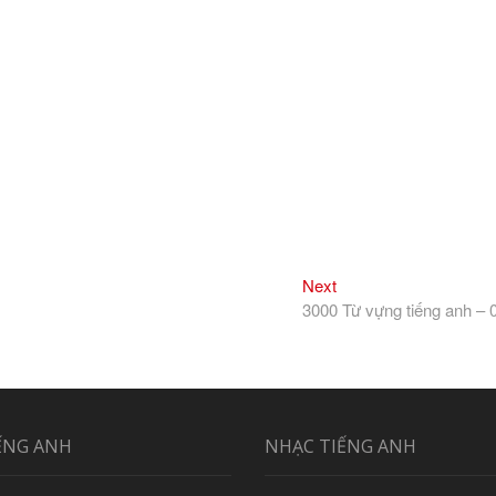
Next
Next
post:
3000 Từ vựng tiếng anh – 
ẾNG ANH
NHẠC TIẾNG ANH