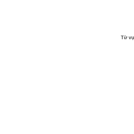
Từ vự