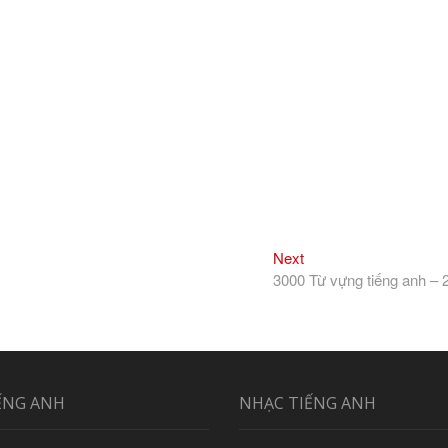
Next
Next
post:
3000 Từ vựng tiếng anh – 
ẾNG ANH
NHẠC TIẾNG ANH