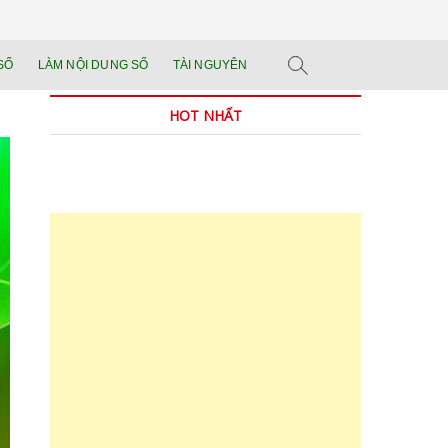
n tảng đào tạo năng
 SẢN PHẨM THẬT.
SỐ
LÀM NỘI DUNG SỐ
TÀI NGUYÊN
n trong thời đại AI
HOT NHẤT