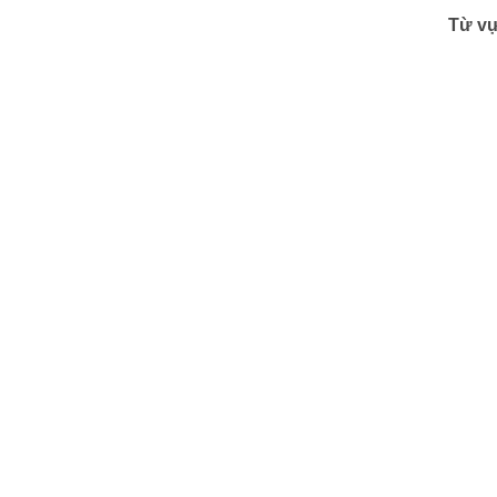
Từ vự