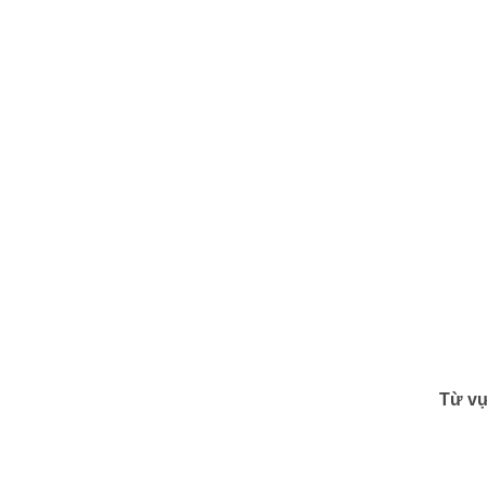
Từ vự