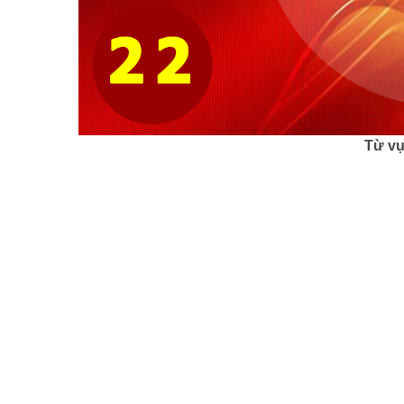
Từ vự