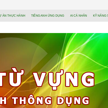
NEU.vn – Nề
HỌC KỸ NĂNG. RÈN NĂNG LỰC. LÀM
Ự ÁN THỰC HÀNH
TIẾNG ANH ỨNG DỤNG
AI CÁ NHÂN
KỸ NĂNG 
lực cá nhâ