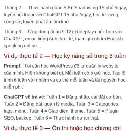
Tháng 2 — Thực hành (tuần 5-8): Shadowing 15 phút/ngày,
luyện hội thoại với ChatGPT 15 phút/ngày, học từ vựng
công sở, luyện phát âm âm khó
Tháng 3 — Ứng dụng (tuần 9-12): Roleplay cuộc họp với
ChatGPT, email tiếng Anh thực tế, tham gia nhóm English
speaking online…
Ví dụ thực tế 2 — Học kỹ năng số trong 6 tuần
Prompt:
“Tôi cần học WordPress để tự quản lý website
của mình. Hiện không biết gì. Mỗi tuần có 5 giờ học. Tạo lộ
trình 6 tuần với nhiệm vụ cụ thể mỗi tuần và tài nguyên học
miễn phí.”
ChatGPT sẽ trả về:
Tuần 1 = Đăng nhập, cài đặt cơ bản.
Tuần 2 = Đăng bài, quản lý media. Tuần 3 = Categories,
tags, menu. Tuần 4 = Giao diện, theme. Tuần 5 = Plugin
SEO, backup. Tuần 6 = Thực hành dự án thật.
Ví dụ thực tế 3 — Ôn thi hoặc học chứng chỉ