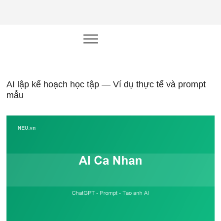
NEU.vn –
HỌC KỸ NĂNG. RÈN NĂNG LỰC.
LÀM SẢN PHẨM THẬT.
Nền tảng
đào tạo
năng lực cá
AI lập kế hoạch học tập — Ví dụ thực tế và prompt
mẫu
nhân trong
thời đại AI