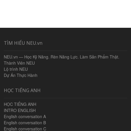
TÌM HIỂU NEU.vn
NEU.vn — Học Kỹ Năng. Rèn Năng Lực. Làm Sản Phẩm Thật.
Thành Viên NEU
Lộ trình NEU
Dự Án Thực Hành
HỌC TIẾNG ANH
HỌC TIẾNG ANH
INTRO ENGLISH
English conversation A
English conversation B
English conversation C