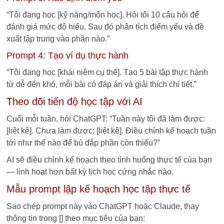
“Tôi đang học [kỹ năng/môn học]. Hỏi tôi 10 câu hỏi để
đánh giá mức độ hiểu. Sau đó phân tích điểm yếu và đề
xuất tập trung vào phần nào.”
Prompt 4: Tạo ví dụ thực hành
“Tôi đang học [khái niệm cụ thể]. Tạo 5 bài tập thực hành
từ dễ đến khó, mỗi bài có đáp án và giải thích chi tiết.”
Theo dõi tiến độ học tập với AI
Cuối mỗi tuần, hỏi ChatGPT: “Tuần này tôi đã làm được:
[liệt kê]. Chưa làm được: [liệt kê]. Điều chỉnh kế hoạch tuần
tới như thế nào để bù đắp phần còn thiếu?”
AI sẽ điều chỉnh kế hoạch theo tình huống thực tế của bạn
— linh hoạt hơn bất kỳ lịch học cứng nhắc nào.
Mẫu prompt lập kế hoạch học tập thực tế
Sao chép prompt này vào ChatGPT hoặc Claude, thay
thông tin trong [] theo mục tiêu của bạn: