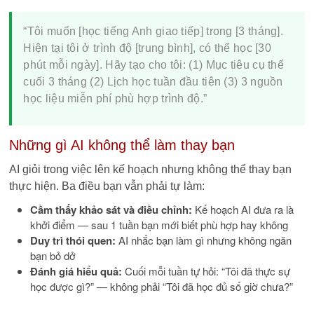
“Tôi muốn [học tiếng Anh giao tiếp] trong [3 tháng].
Hiện tại tôi ở trình độ [trung bình], có thể học [30
phút mỗi ngày]. Hãy tạo cho tôi: (1) Mục tiêu cụ thể
cuối 3 tháng (2) Lịch học tuần đầu tiên (3) 3 nguồn
học liệu miễn phí phù hợp trình độ.”
Những gì AI không thể làm thay bạn
AI giỏi trong việc lên kế hoạch nhưng không thể thay bạn
thực hiện. Ba điều bạn vẫn phải tự làm:
Cầm thấy khảo sát và điều chỉnh:
Kế hoạch AI đưa ra là
khởi điểm — sau 1 tuần bạn mới biết phù hợp hay không
Duy trì thói quen:
AI nhắc bạn làm gì nhưng không ngăn
bạn bỏ dở
Đánh giá hiểu quả:
Cuối mỗi tuần tự hỏi: “Tôi đã thực sự
học được gì?” — không phải “Tôi đã học đủ số giờ chưa?”