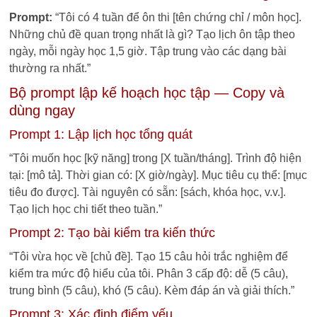
Prompt:
“Tôi có 4 tuần để ôn thi [tên chứng chỉ / môn học].
Những chủ đề quan trọng nhất là gì? Tạo lịch ôn tập theo
ngày, mỗi ngày học 1,5 giờ. Tập trung vào các dạng bài
thường ra nhất.”
Bộ prompt lập kế hoạch học tập — Copy và
dùng ngay
Prompt 1: Lập lịch học tổng quát
“Tôi muốn học [kỹ năng] trong [X tuần/tháng]. Trình độ hiện
tại: [mô tả]. Thời gian có: [X giờ/ngày]. Mục tiêu cụ thể: [mục
tiêu đo được]. Tài nguyên có sẵn: [sách, khóa học, v.v.].
Tạo lịch học chi tiết theo tuần.”
Prompt 2: Tạo bài kiểm tra kiến thức
“Tôi vừa học về [chủ đề]. Tạo 15 câu hỏi trắc nghiệm để
kiểm tra mức độ hiểu của tôi. Phân 3 cấp độ: dễ (5 câu),
trung bình (5 câu), khó (5 câu). Kèm đáp án và giải thích.”
Prompt 3: Xác định điểm yếu