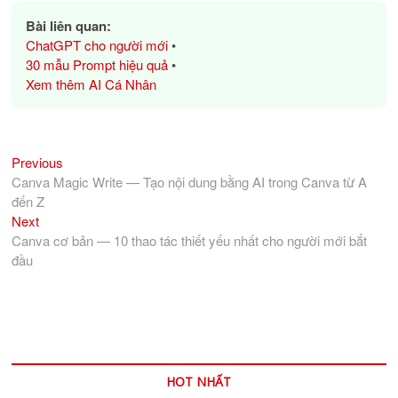
Bài liên quan:
ChatGPT cho người mới
•
30 mẫu Prompt hiệu quả
•
Xem thêm AI Cá Nhân
Previous
Điều
Previous
post:
Canva Magic Write — Tạo nội dung bằng AI trong Canva từ A
hướng
đến Z
bài
Next
Next
viết
post:
Canva cơ bản — 10 thao tác thiết yếu nhất cho người mới bắt
đầu
HOT NHẤT