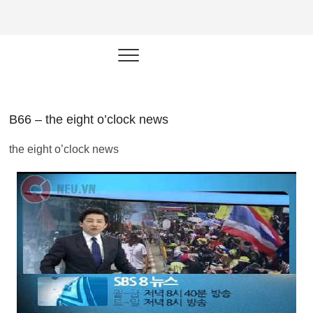
NEU.vn –
HỌC KỸ NĂNG. RÈN NĂNG LỰC.
LÀM SẢN PHẨM THẬT.
Nền tảng
đào tạo
năng lực cá
B66 – the eight o’clock news
nhân trong
the eight o’clock news
thời đại AI