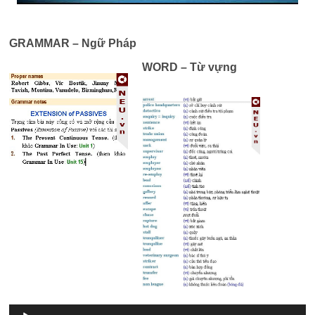
GRAMMAR – Ngữ Pháp
WORD – Từ vựng
Trình
phát
âm
thanh