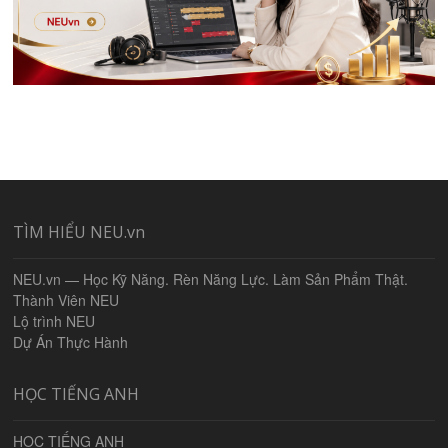
TÌM HIỂU NEU.vn
NEU.vn — Học Kỹ Năng. Rèn Năng Lực. Làm Sản Phẩm Thật.
Thành Viên NEU
Lộ trình NEU
Dự Án Thực Hành
HỌC TIẾNG ANH
HỌC TIẾNG ANH