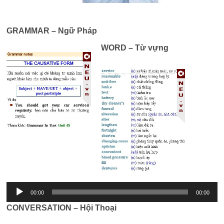
GRAMMAR – Ngữ Pháp
WORD – Từ vựng
Trình
phát
âm
thanh
00:00
00:00
CONVERSATION – Hội Thoại