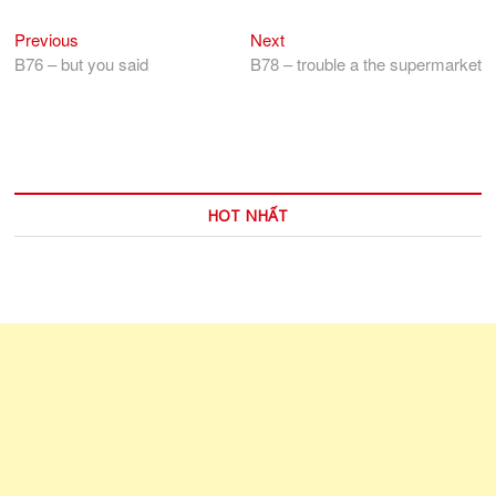
Previous
Next
Điều
Previous
Next
post:
post:
B76 – but you said
B78 – trouble a the supermarket
hướng
bài
viết
HOT NHẤT