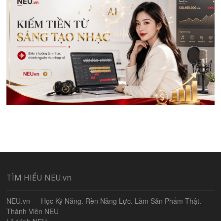
TÌM HIỂU NEU.vn
NEU.vn — Học Kỹ Năng. Rèn Năng Lực. Làm Sản Phẩm Thật.
Thành Viên NEU