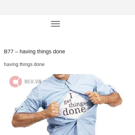
NEU.vn –
HỌC KỸ NĂNG. RÈN NĂNG LỰC.
LÀM SẢN PHẨM THẬT.
Nền tảng
đào tạo
năng lực cá
B77 – having things done
nhân trong
having things done
thời đại AI