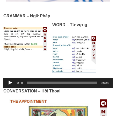
GRAMMAR – Ngữ Pháp
WORD – Từ vựng
Trình
phát
âm
thanh
00:00
00:00
CONVERSATION – Hội Thoại