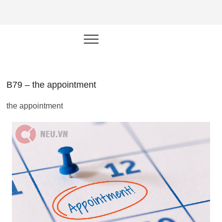
NEU.vn –
HỌC KỸ NĂNG. RÈN NĂNG LỰC.
LÀM SẢN PHẨM THẬT.
Nền tảng
đào tạo
năng lực cá
B79 – the appointment
nhân trong
the appointment
thời đại AI