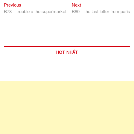
Previous
Next
Điều
Previous
Next
post:
post:
B78 – trouble a the supermarket
B80 – the last letter from paris
hướng
bài
viết
HOT NHẤT