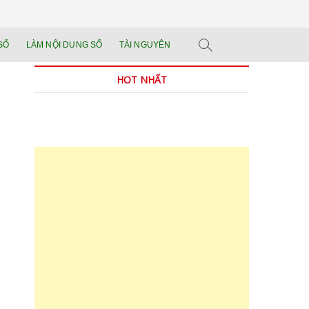
n tảng đào tạo năng
 SẢN PHẨM THẬT.
SỐ
LÀM NỘI DUNG SỐ
TÀI NGUYÊN
n trong thời đại AI
HOT NHẤT