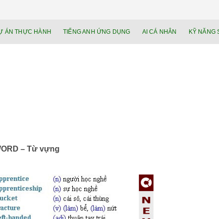
NEU.vn – Nề
HỌC KỸ NĂNG. RÈN NĂNG LỰC. LÀM
Ự ÁN THỰC HÀNH
TIẾNG ANH ỨNG DỤNG
AI CÁ NHÂN
KỸ NĂNG 
lực cá nhâ
ORD – Từ vựng
Trình
phát
âm
thanh