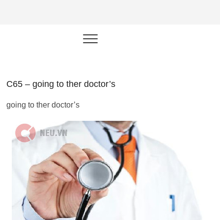
NEU.vn –
HỌC KỸ NĂNG. RÈN NĂNG LỰC.
LÀM SẢN PHẨM THẬT.
Nền tảng
đào tạo
năng lực cá
C65 – going to ther doctor’s
nhân trong
going to ther doctor’s
thời đại AI