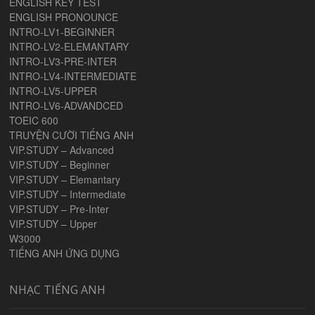
ENGLISH KEY TEST
ENGLISH PRONOUNCE
INTRO-LV1-BEGINNER
INTRO-LV2-ELEMANTARY
INTRO-LV3-PRE-INTER
INTRO-LV4-INTERMEDIATE
INTRO-LV5-UPPER
INTRO-LV6-ADVANDCED
TOEIC 600
TRUYỆN CƯỜI TIẾNG ANH
VIP.STUDY – Advanced
VIP.STUDY – Beginner
VIP.STUDY – Elemantary
VIP.STUDY – Intermediate
VIP.STUDY – Pre-Inter
VIP.STUDY – Upper
W3000
TIẾNG ANH ỨNG DỤNG
NHẠC TIẾNG ANH