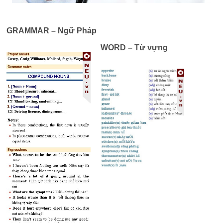
GRAMMAR – Ngữ Pháp
WORD – Từ vựng
Trình
phát
âm
thanh