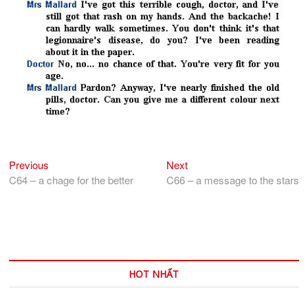
Previous
Next
Điều
Previous
Next
post:
post:
C64 – a chage for the better
C66 – a message to the stars
hướng
bài
viết
HOT NHẤT