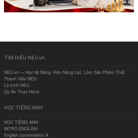
TÌM HIỂU NEU.vn
NEU.vn — Học Kỹ Năng. Rèn Năng Lực. Làm Sản Phẩm Thật.
Thành Viên NEU
Lộ trình NEU
Dự Án Thực Hành
HỌC TIẾNG ANH
HỌC TIẾNG ANH
INTRO ENGLISH
English conversation A