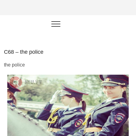
NEU.vn –
HỌC KỸ NĂNG. RÈN NĂNG LỰC.
LÀM SẢN PHẨM THẬT.
Nền tảng
đào tạo
năng lực cá
C68 – the police
nhân trong
the police
thời đại AI