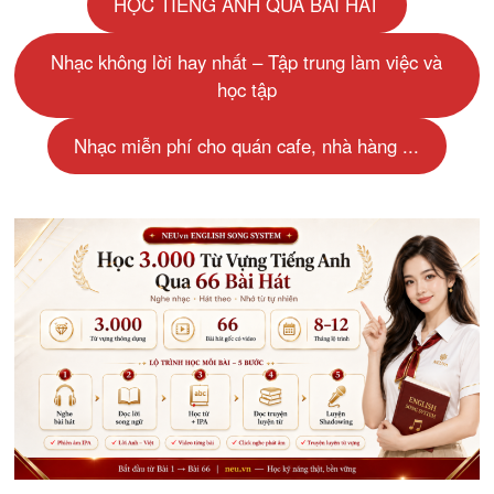
HỌC TIẾNG ANH QUA BÀI HÁT
Nhạc không lời hay nhất – Tập trung làm việc và
học tập
Nhạc miễn phí cho quán cafe, nhà hàng ...