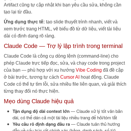
Artifact cũng tự cập nhật khi bạn yêu cầu sửa, không cần
tạo lại từ đầu.
Ứng dụng thực tế:
tạo slide thuyết trình nhanh, viết và
xem trước trang HTML, vẽ biểu đồ từ dữ liệu, viết tài liệu
dài có định dạng rõ ràng.
Claude Code — Trợ lý lập trình trong terminal
Claude Code là công cụ dòng lệnh (command-line) cho
phép Claude trực tiếp đọc, sửa, và chạy code trong project
của bạn — phù hợp với xu hướng
Vibe Coding
đã đề cập
ở bài trước, tương tự cách
Cursor AI
hoạt động. Claude
Code có thể tự tìm lỗi, sửa nhiều file liên quan, và giải thích
từng thay đổi nó thực hiện.
Mẹo dùng Claude hiệu quả
Tận dụng độ dài context lớn
— Claude xử lý tốt văn bản
dài, có thể dán cả một tài liệu nhiều trang để hỏi/tóm tắt
Yêu cầu rõ định dạng đầu ra
— Claude tuân thủ hướng
dẫn về cấu trúc rất chính xác (bảng, danh sách, số từ)