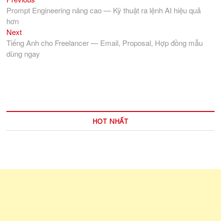
post:
Prompt Engineering nâng cao — Kỹ thuật ra lệnh AI hiệu quả
hướng
hơn
bài
Next
Next
viết
post:
Tiếng Anh cho Freelancer — Email, Proposal, Hợp đồng mẫu
dùng ngay
HOT NHẤT