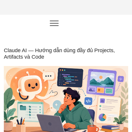
NEU.vn –
HỌC KỸ NĂNG. RÈN NĂNG LỰC.
LÀM SẢN PHẨM THẬT.
Nền tảng
đào tạo
năng lực cá
Claude AI — Hướng dẫn dùng đầy đủ Projects,
Artifacts và Code
nhân trong
thời đại AI