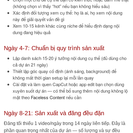
(không chọn vì thấy “hot” nếu bạn không hiểu sâu)
Xác định đối tượng xem cụ thể: họ là ai, họ xem nội dung
này để giải quyết vấn đề gì
Xem 10-15 kênh khác cùng niche để hiểu định dạng nội
dung đang hiệu quả
Ngày 4-7: Chuẩn bị quy trình sản xuất
Lập danh sách 15-20 ý tưởng nội dung cụ thể (đủ dùng cho
cả dự án 21 ngày)
Thiết lập góc quay cố định (ánh sáng, background) để
không mất thời gian setup lại mỗi lần quay
Cài đặt và làm quen CapCut hoặc app edit bạn chọn dùng
xuyên suốt dự án — có thể bổ sung thêm nội dung không lộ
mặt theo
Faceless Content
nếu cần
Ngày 8-21: Sản xuất và đăng đều đặn
Đăng tối thiểu 1 video/ngày trong 14 ngày liên tiếp. Đây là
phần quan trọng nhất của dự án — số lượng và sự đều