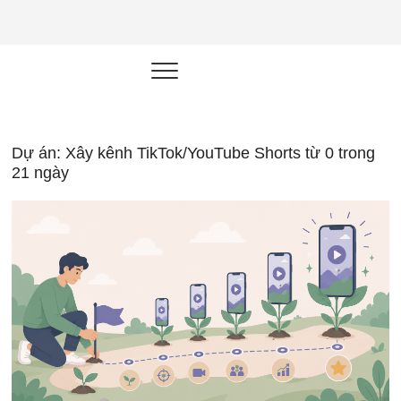
NEU.vn –
HỌC KỸ NĂNG. RÈN NĂNG LỰC.
LÀM SẢN PHẨM THẬT.
Nền tảng
đào tạo
năng lực cá
Dự án: Xây kênh TikTok/YouTube Shorts từ 0 trong
21 ngày
nhân trong
thời đại AI