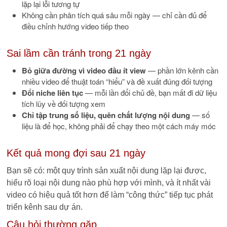
lặp lại lỗi tương tự
Không cần phân tích quá sâu mỗi ngày — chỉ cần đủ để
điều chỉnh hướng video tiếp theo
Sai lầm cần tránh trong 21 ngày
Bỏ giữa đường vì video đầu ít view
— phần lớn kênh cần
nhiều video để thuật toán “hiểu” và đề xuất đúng đối tượng
Đổi niche liên tục
— mỗi lần đổi chủ đề, bạn mất đi dữ liệu
tích lũy về đối tượng xem
Chỉ tập trung số liệu, quên chất lượng nội dung
— số
liệu là để học, không phải để chạy theo một cách máy móc
Kết quả mong đợi sau 21 ngày
Bạn sẽ có: một quy trình sản xuất nội dung lặp lại được,
hiểu rõ loại nội dung nào phù hợp với mình, và ít nhất vài
video có hiệu quả tốt hơn để làm “công thức” tiếp tục phát
triển kênh sau dự án.
Câu hỏi thường gặp