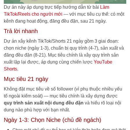
Dự án này áp dụng trực tiếp hướng dẫn từ bài
Làm
TikTok/Reels cho người mới
— với mục tiêu cụ thể: có một
kênh đang hoạt động, đăng đều đặn, sau 21 ngày.
Trả lời nhanh
Dự án xây kênh TikTok/Shorts 21 ngày gồm 3 giai đoạn:
chọn niche (ngày 1-3), chuẩn bị quy trình (4-7), sản xuất và
đăng đều đặn (8-21). Mục tiêu chính là xây quy trình sản
xuất lặp lại được, áp dụng cùng chiến lược
YouTube
Shorts
.
Mục tiêu 21 ngày
Không đặt mục tiêu về số follower (vì phụ thuộc nhiều yếu
tố ngoài kiểm soát) — mục tiêu chính là xây dựng được
quy trình sản xuất nội dung đều đặn
và hiểu rõ loại nội
dung nào phù hợp với bạn nhất.
Ngày 1-3: Chọn Niche (chủ đề ngách)
Chọn một chủ đề cụ thể bạn có kiến thức hoặc đam mê thật