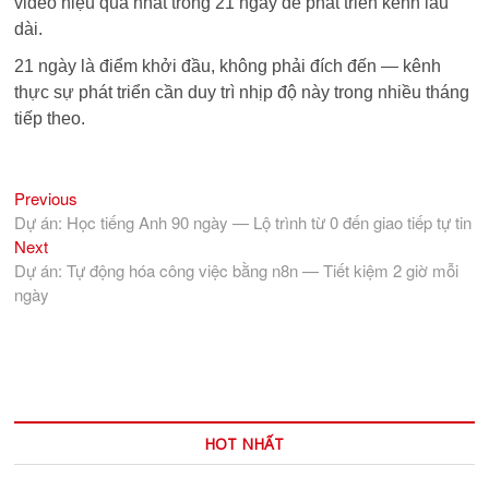
video hiệu quả nhất trong 21 ngày để phát triển kênh lâu
dài.
21 ngày là điểm khởi đầu, không phải đích đến — kênh
thực sự phát triển cần duy trì nhịp độ này trong nhiều tháng
tiếp theo.
Previous
Điều
Previous
post:
Dự án: Học tiếng Anh 90 ngày — Lộ trình từ 0 đến giao tiếp tự tin
hướng
Next
Next
bài
post:
Dự án: Tự động hóa công việc bằng n8n — Tiết kiệm 2 giờ mỗi
viết
ngày
HOT NHẤT