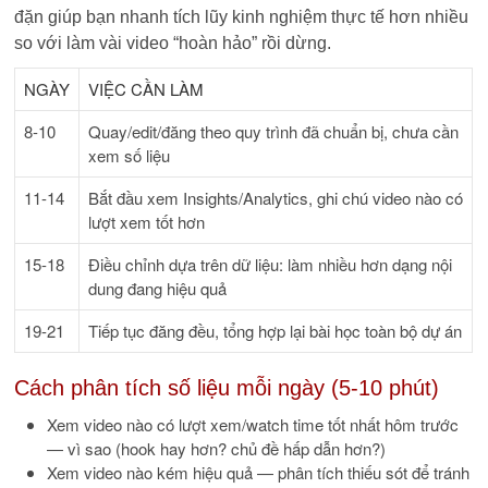
đặn giúp bạn nhanh tích lũy kinh nghiệm thực tế hơn nhiều
so với làm vài video “hoàn hảo” rồi dừng.
NGÀY
VIỆC CẦN LÀM
8-10
Quay/edit/đăng theo quy trình đã chuẩn bị, chưa cần
xem số liệu
11-14
Bắt đầu xem Insights/Analytics, ghi chú video nào có
lượt xem tốt hơn
15-18
Điều chỉnh dựa trên dữ liệu: làm nhiều hơn dạng nội
dung đang hiệu quả
19-21
Tiếp tục đăng đều, tổng hợp lại bài học toàn bộ dự án
Cách phân tích số liệu mỗi ngày (5-10 phút)
Xem video nào có lượt xem/watch time tốt nhất hôm trước
— vì sao (hook hay hơn? chủ đề hấp dẫn hơn?)
Xem video nào kém hiệu quả — phân tích thiếu sót để tránh