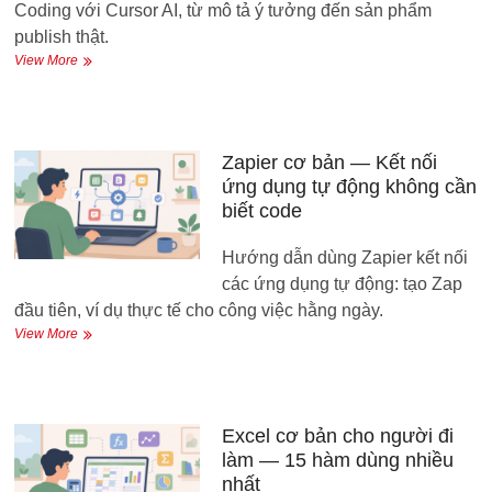
Coding với Cursor AI, từ mô tả ý tưởng đến sản phẩm
publish thật.
Dự
View More
án:
Xây
landing
page
bằng
Zapier cơ bản — Kết nối
Vibe
ứng dụng tự động không cần
Coding
biết code
không
cần
Hướng dẫn dùng Zapier kết nối
biết
code
các ứng dụng tự động: tạo Zap
đầu tiên, ví dụ thực tế cho công việc hằng ngày.
Zapier
View More
cơ
bản
—
Kết
nối
Excel cơ bản cho người đi
ứng
làm — 15 hàm dùng nhiều
dụng
nhất
tự