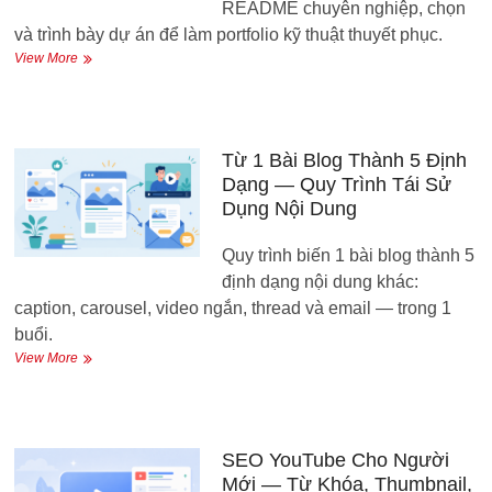
Sản
README chuyên nghiệp, chọn
Phẩm
và trình bày dự án để làm portfolio kỹ thuật thuyết phục.
Công
Xây
View More
Khai
Dựng
GitHub
Profile
Đẹp
—
Từ 1 Bài Blog Thành 5 Định
Portfolio
Dạng — Quy Trình Tái Sử
Cho
Dụng Nội Dung
Người
Học
Quy trình biến 1 bài blog thành 5
Kỹ
Thuật
định dạng nội dung khác:
caption, carousel, video ngắn, thread và email — trong 1
buổi.
Từ
View More
1
Bài
Blog
Thành
5
SEO YouTube Cho Người
Định
Mới — Từ Khóa, Thumbnail,