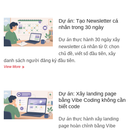
Xây
kênh
TikTok/YouTube
Shorts
Dự án: Tạo Newsletter cá
từ
nhân trong 30 ngày
0
trong
Dự án thực hành 30 ngày xây
21
ngày
newsletter cá nhân từ 0: chọn
chủ đề, viết số đầu tiên, xây
danh sách người đăng ký đầu tiên.
Dự
View More
án:
Tạo
Newsletter
cá
nhân
Dự án: Xây landing page
trong
bằng Vibe Coding không cần
30
biết code
ngày
Dự án thực hành xây landing
page hoàn chỉnh bằng Vibe