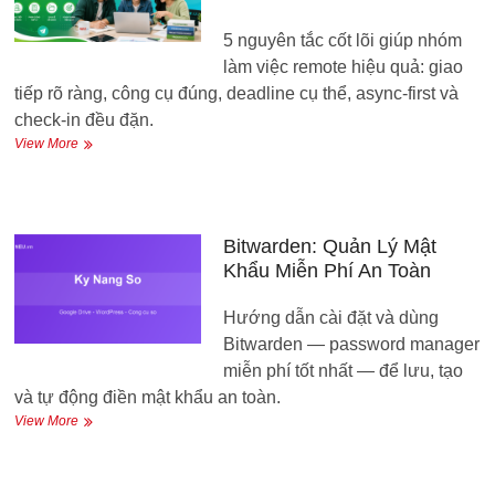
Nhanh
và
5 nguyên tắc cốt lõi giúp nhóm
Nhớ
Lâu
làm việc remote hiệu quả: giao
tiếp rõ ràng, công cụ đúng, deadline cụ thể, async-first và
check-in đều đặn.
Làm
View More
việc
nhóm
online
hiệu
quả
Bitwarden: Quản Lý Mật
—
Khẩu Miễn Phí An Toàn
5
nguyên
Hướng dẫn cài đặt và dùng
tắc
cho
Bitwarden — password manager
nhóm
miễn phí tốt nhất — để lưu, tạo
remote
và tự động điền mật khẩu an toàn.
Bitwarden:
View More
Quản
Lý
Mật