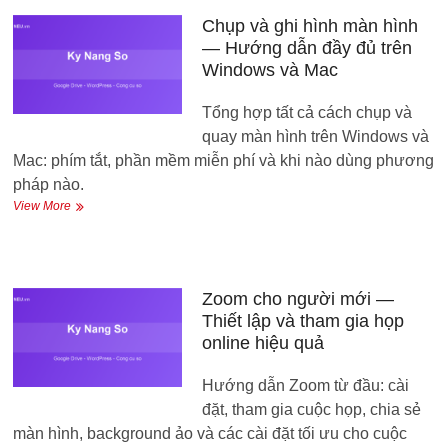
Khẩu
Miễn
Chụp và ghi hình màn hình
Phí
— Hướng dẫn đầy đủ trên
An
Windows và Mac
Toàn
Tổng hợp tất cả cách chụp và
quay màn hình trên Windows và
Mac: phím tắt, phần mềm miễn phí và khi nào dùng phương
pháp nào.
Chụp
View More
và
ghi
hình
màn
hình
Zoom cho người mới —
—
Thiết lập và tham gia họp
Hướng
online hiệu quả
dẫn
đầy
Hướng dẫn Zoom từ đầu: cài
đủ
trên
đặt, tham gia cuộc họp, chia sẻ
Windows
màn hình, background ảo và các cài đặt tối ưu cho cuộc
và