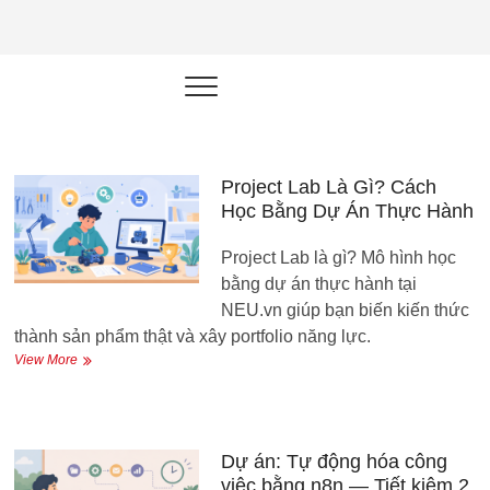
NEU.vn –
HỌC KỸ NĂNG. RÈN NĂNG LỰC.
LÀM SẢN PHẨM THẬT.
Nền tảng
đào tạo
năng lực cá
Project Lab Là Gì? Cách
Học Bằng Dự Án Thực Hành
nhân trong
Project Lab là gì? Mô hình học
thời đại AI
bằng dự án thực hành tại
NEU.vn giúp bạn biến kiến thức
thành sản phẩm thật và xây portfolio năng lực.
Project
View More
Lab
Là
Gì?
Cách
Học
Dự án: Tự động hóa công
Bằng
việc bằng n8n — Tiết kiệm 2