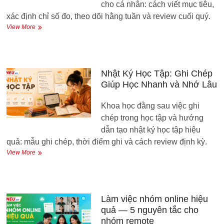
Với
cho cá nhân: cách viết mục tiêu,
Trang
xác định chỉ số đo, theo dõi hằng tuần và review cuối quý.
Cá
OKR
View More
Nhân
Cá
Nhân:
Đặt
Mục
Tiêu
Nhật Ký Học Tập: Ghi Chép
Đo
Giúp Học Nhanh và Nhớ Lâu
Được
và
Khoa học đằng sau việc ghi
Theo
Dõi
chép trong học tập và hướng
dẫn tạo nhật ký học tập hiệu
quả: mẫu ghi chép, thời điểm ghi và cách review định kỳ.
Nhật
View More
Ký
Học
Tập:
Ghi
Chép
Làm việc nhóm online hiệu
Giúp
quả — 5 nguyên tắc cho
Học
nhóm remote