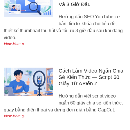
Dạng
Và 3 Giờ Đầu
—
Quy
Hướng dẫn SEO YouTube cơ
Trình
Tái
bản: tìm từ khóa cho tiêu đề,
Sử
thiết kế thumbnail thu hút và tối ưu 3 giờ đầu sau khi đăng
Dụng
video.
Nội
Dung
SEO
View More
YouTube
Cho
Người
Mới
—
Cách Làm Video Ngắn Chia
Từ
Sẻ Kiến Thức — Script 60
Khóa,
Giây Từ A Đến Z
Thumbnail,
Và
Hướng dẫn viết script video
3
Giờ
ngắn 60 giây chia sẻ kiến thức,
Đầu
quay bằng điện thoại và dựng đơn giản bằng CapCut.
Cách
View More
Làm
Video