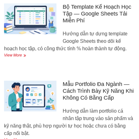
Ghi
chú
Bộ Template Kế Hoạch Học
thông
Tập — Google Sheets Tải
minh
Miễn Phí
và
quản
Hướng dẫn tự dựng template
lý
công
Google Sheets theo dõi kế
việc
hoạch học tập, có công thức tính % hoàn thành tự động.
cho
Bộ
View More
người
Template
mới
Kế
Hoạch
Học
Tập
Mẫu Portfolio Đa Ngành —
—
Cách Trình Bày Kỹ Năng Khi
Google
Không Có Bằng Cấp
Sheets
Tải
Hướng dẫn làm portfolio cá
Miễn
Phí
nhân tập trung vào sản phẩm và
kỹ năng thật, phù hợp người tự học hoặc chưa có bằng
cấp nổi bật.