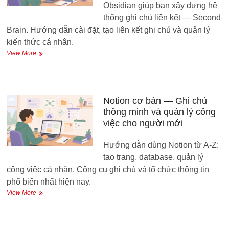
Obsidian giúp bạn xây dựng hệ
là
designer
thống ghi chú liên kết — Second
Brain. Hướng dẫn cài đặt, tạo liên kết ghi chú và quản lý
kiến thức cá nhân.
Obsidian
View More
là
gì?
Xây
dựng
Second
Notion cơ bản — Ghi chú
Brain
thông minh và quản lý công
—
việc cho người mới
Bộ
não
Hướng dẫn dùng Notion từ A-Z:
thứ
hai
tạo trang, database, quản lý
cho
công việc cá nhân. Công cụ ghi chú và tổ chức thông tin
riêng
phổ biến nhất hiện nay.
bạn
Notion
View More
cơ
bản
—