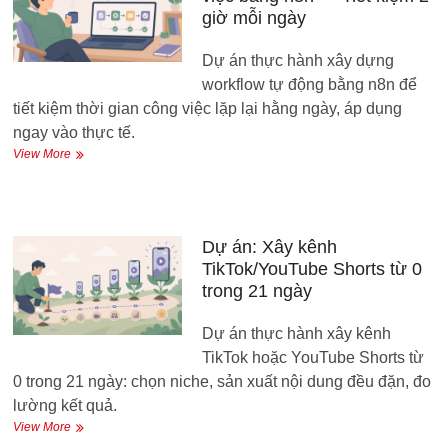
Dự
giờ mỗi ngày
Án
Thực
Dự án thực hành xây dựng
Hành
workflow tự động bằng n8n để
tiết kiệm thời gian công việc lặp lại hằng ngày, áp dụng
ngay vào thực tế.
Dự
View More
án:
Tự
động
hóa
công
Dự án: Xây kênh
việc
TikTok/YouTube Shorts từ 0
bằng
trong 21 ngày
n8n
—
Dự án thực hành xây kênh
Tiết
kiệm
TikTok hoặc YouTube Shorts từ
2
0 trong 21 ngày: chọn niche, sản xuất nội dung đều đặn, đo
giờ
lường kết quả.
mỗi
ngày
Dự
View More
án: