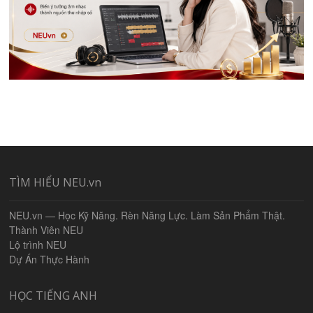
TÌM HIỂU NEU.vn
NEU.vn — Học Kỹ Năng. Rèn Năng Lực. Làm Sản Phẩm Thật.
Thành Viên NEU
Lộ trình NEU
Dự Án Thực Hành
HỌC TIẾNG ANH