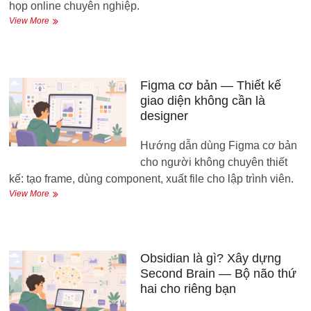
họp online chuyên nghiệp.
Google
View More
Workspace
nâng
cao
—
Dùng
Figma cơ bản — Thiết kế
Gmail,
giao diện không cần là
Calendar,
designer
Meet
hiệu
Hướng dẫn dùng Figma cơ bản
quả
cho người không chuyên thiết
kế: tạo frame, dùng component, xuất file cho lập trình viên.
Figma
View More
cơ
bản
—
Thiết
kế
Obsidian là gì? Xây dựng
giao
Second Brain — Bộ não thứ
diện
hai cho riêng bạn
không
cần