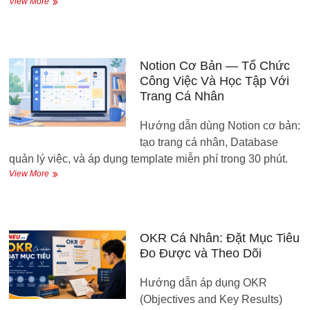
Google
View More
Nay
Analytics
4
Nhập
Môn
—
Notion Cơ Bản — Tổ Chức
Đọc
Công Việc Và Học Tập Với
Dữ
Trang Cá Nhân
Liệu
Blog
Hướng dẫn dùng Notion cơ bản:
Của
Bạn
tạo trang cá nhân, Database
Trong
quản lý việc, và áp dụng template miễn phí trong 30 phút.
30
Notion
View More
Phút
Cơ
Bản
—
Tổ
Chức
OKR Cá Nhân: Đặt Mục Tiêu
Công
Đo Được và Theo Dõi
Việc
Và
Hướng dẫn áp dụng OKR
Học
Tập
(Objectives and Key Results)