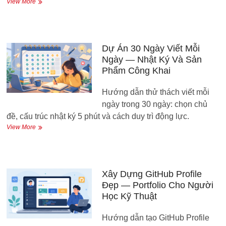
Mẫu
View More
Portfolio
Đa
Ngành
—
Cách
Dự Án 30 Ngày Viết Mỗi
Trình
Ngày — Nhật Ký Và Sản
Bày
Phẩm Công Khai
Kỹ
Năng
Hướng dẫn thử thách viết mỗi
Khi
Không
ngày trong 30 ngày: chọn chủ
Có
đề, cấu trúc nhật ký 5 phút và cách duy trì động lực.
Bằng
Dự
View More
Cấp
Án
30
Ngày
Viết
Mỗi
Xây Dựng GitHub Profile
Ngày
Đẹp — Portfolio Cho Người
—
Học Kỹ Thuật
Nhật
Ký
Hướng dẫn tạo GitHub Profile
Và