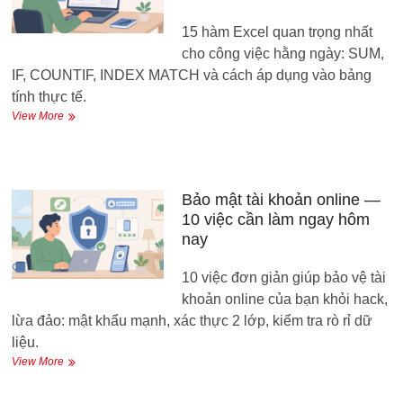
động
15 hàm Excel quan trọng nhất
không
cần
cho công việc hằng ngày: SUM,
biết
IF, COUNTIF, INDEX MATCH và cách áp dụng vào bảng
code
tính thực tế.
Excel
View More
cơ
bản
cho
người
đi
Bảo mật tài khoản online —
làm
10 việc cần làm ngay hôm
—
nay
15
hàm
10 việc đơn giản giúp bảo vệ tài
dùng
nhiều
khoản online của bạn khỏi hack,
nhất
lừa đảo: mật khẩu mạnh, xác thực 2 lớp, kiểm tra rò rỉ dữ
liệu.
Bảo
View More
mật
tài