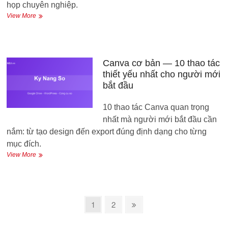
họp chuyên nghiệp.
Mac
Zoom
View More
cho
người
mới
—
Thiết
Canva cơ bản — 10 thao tác
lập
thiết yếu nhất cho người mới
và
bắt đầu
tham
gia
10 thao tác Canva quan trọng
họp
online
nhất mà người mới bắt đầu cần
hiệu
nắm: từ tạo design đến export đúng định dạng cho từng
quả
mục đích.
Canva
View More
cơ
bản
—
10
Phân
thao
Page
Page
Next
1
2
tác
trang
page
thiết
bài
yếu