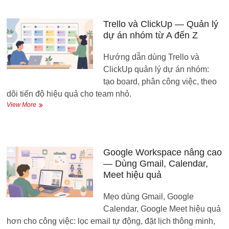
khoản
online
—
Trello và ClickUp — Quản lý
10
dự án nhóm từ A đến Z
việc
cần
Hướng dẫn dùng Trello và
làm
ngay
ClickUp quản lý dự án nhóm:
hôm
tạo board, phân công việc, theo
nay
dõi tiến độ hiệu quả cho team nhỏ.
Trello
View More
và
ClickUp
—
Quản
lý
Google Workspace nâng cao
dự
— Dùng Gmail, Calendar,
án
Meet hiệu quả
nhóm
từ
Mẹo dùng Gmail, Google
A
đến
Calendar, Google Meet hiệu quả
Z
hơn cho công việc: lọc email tự động, đặt lịch thông minh,