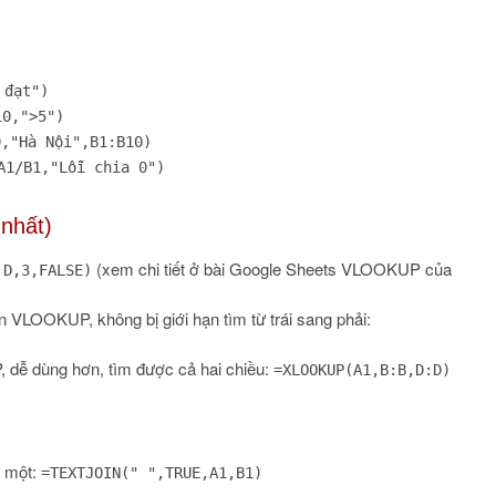
 đạt")
10,">5")
0,"Hà Nội",B1:B10)
A1/B1,"Lỗi chia 0")
nhất)
(xem chi tiết ở bài Google Sheets VLOOKUP của
:D,3,FALSE)
n VLOOKUP, không bị giới hạn tìm từ trái sang phải:
dễ dùng hơn, tìm được cả hai chiều:
=XLOOKUP(A1,B:B,D:D)
h một:
=TEXTJOIN(" ",TRUE,A1,B1)