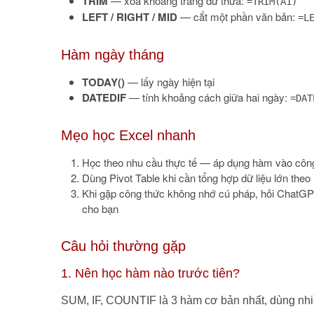
TRIM
— xóa khoảng trắng dư thừa:
=TRIM(A1)
LEFT / RIGHT / MID
— cắt một phần văn bản:
=L
Hàm ngày tháng
TODAY()
— lấy ngày hiện tại
DATEDIF
— tính khoảng cách giữa hai ngày:
=DAT
Mẹo học Excel nhanh
Học theo nhu cầu thực tế — áp dụng hàm vào công 
Dùng Pivot Table khi cần tổng hợp dữ liệu lớn the
Khi gặp công thức không nhớ cú pháp, hỏi ChatG
cho bạn
Câu hỏi thường gặp
1. Nên học hàm nào trước tiên?
SUM, IF, COUNTIF là 3 hàm cơ bản nhất, dùng nhiề