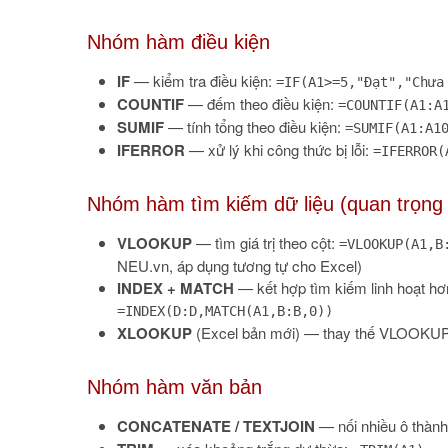
Nhóm hàm điều kiện
IF
— kiểm tra điều kiện:
=IF(A1>=5,"Đạt","Chưa
COUNTIF
— đếm theo điều kiện:
=COUNTIF(A1:A
SUMIF
— tính tổng theo điều kiện:
=SUMIF(A1:A1
IFERROR
— xử lý khi công thức bị lỗi:
=IFERROR(
Nhóm hàm tìm kiếm dữ liệu (quan trọng 
VLOOKUP
— tìm giá trị theo cột:
=VLOOKUP(A1,B
NEU.vn, áp dụng tương tự cho Excel)
INDEX + MATCH
— kết hợp tìm kiếm linh hoạt hơ
=INDEX(D:D,MATCH(A1,B:B,0))
XLOOKUP
(Excel bản mới) — thay thế VLOOKUP, 
Nhóm hàm văn bản
CONCATENATE / TEXTJOIN
— nối nhiều ô thàn