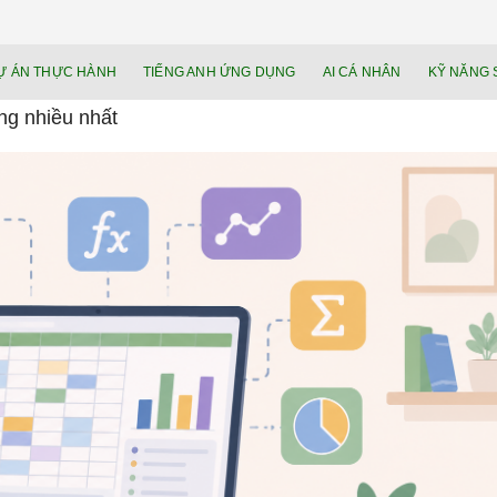
NEU.vn – Nề
HỌC KỸ NĂNG. RÈN NĂNG LỰC. LÀM
Ự ÁN THỰC HÀNH
TIẾNG ANH ỨNG DỤNG
AI CÁ NHÂN
KỸ NĂNG 
lực cá nhâ
ng nhiều nhất