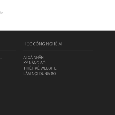
de
HỌC CÔNG NGHỆ AI
t
AI CÁ NHÂN
KỸ NĂNG SỐ
THIẾT KẾ WEBSITE
LÀM NỘI DUNG SỐ