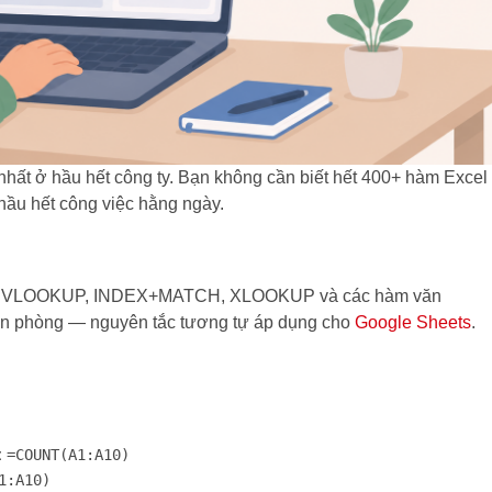
 nhất ở hầu hết công ty. Bạn không cần biết hết 400+ hàm Excel
hầu hết công việc hằng ngày.
TIF, VLOOKUP, INDEX+MATCH, XLOOKUP và các hàm văn
văn phòng — nguyên tắc tương tự áp dụng cho
Google Sheets
.
:
=COUNT(A1:A10)
1:A10)