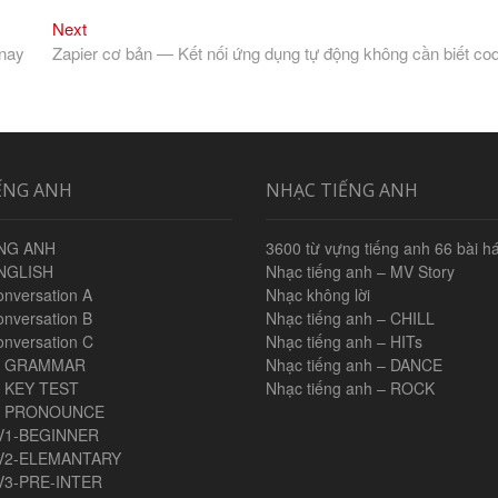
Next
Next
post:
 nay
Zapier cơ bản — Kết nối ứng dụng tự động không cần biết co
ẾNG ANH
NHẠC TIẾNG ANH
NG ANH
3600 từ vựng tiếng anh 66 bài há
NGLISH
Nhạc tiếng anh – MV Story
onversation A
Nhạc không lời
onversation B
Nhạc tiếng anh – CHILL
onversation C
Nhạc tiếng anh – HITs
H GRAMMAR
Nhạc tiếng anh – DANCE
 KEY TEST
Nhạc tiếng anh – ROCK
H PRONOUNCE
V1-BEGINNER
V2-ELEMANTARY
V3-PRE-INTER