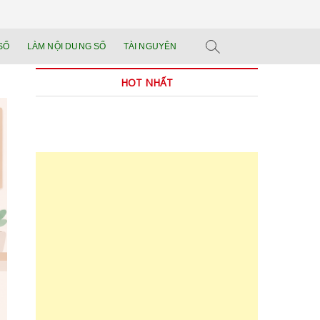
n tảng đào tạo năng
 SẢN PHẨM THẬT.
SỐ
LÀM NỘI DUNG SỐ
TÀI NGUYÊN
n trong thời đại AI
HOT NHẤT