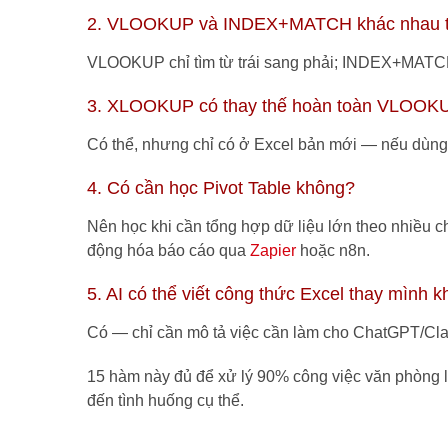
2. VLOOKUP và INDEX+MATCH khác nhau t
VLOOKUP chỉ tìm từ trái sang phải; INDEX+MATCH 
3. XLOOKUP có thay thế hoàn toàn VLOOK
Có thể, nhưng chỉ có ở Excel bản mới — nếu dùn
4. Có cần học Pivot Table không?
Nên học khi cần tổng hợp dữ liệu lớn theo nhiều c
động hóa báo cáo qua
Zapier
hoặc n8n.
5. AI có thể viết công thức Excel thay mình 
Có — chỉ cần mô tả việc cần làm cho ChatGPT/Claud
15 hàm này đủ để xử lý 90% công việc văn phòng l
đến tình huống cụ thể.