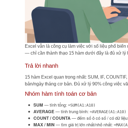
Excel vẫn là công cụ làm việc với số liệu phổ biến
— chỉ cần thành thạo 15 hàm dưới đây là đủ xử lý 
Trả lời nhanh
15 hàm Excel quan trọng nhất: SUM, IF, COUN
bản/ngày tháng cơ bản. Đủ xử lý 90% công việc 
Nhóm hàm tính toán cơ bản
SUM
— tính tổng:
=SUM(A1:A10)
AVERAGE
— tính trung bình:
=AVERAGE(A1:A10)
COUNT / COUNTA
— đếm số ô có số / có dữ liệu
MAX / MIN
— tìm giá trị lớn nhất/nhỏ nhất:
=MAX(A