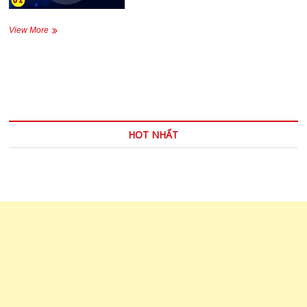
VIP.STUDY
View More
–
Intermediate-
01
HOT NHẤT