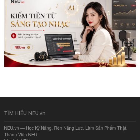
TÌM HIỂU NEU.vn
NEU.vn — Học Kỹ Năng. Rèn Năng Lực. Làm Sản Phẩm Thật.
Thành Viên NEU