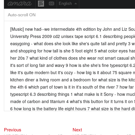
Previous
Next
Điều
Previous
Next