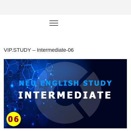
NEU.vn –
HỌC KỸ NĂNG. RÈN NĂNG LỰC.
LÀM SẢN PHẨM THẬT.
Nền tảng
đào tạo
năng lực cá
VIP.STUDY – Intermediate-06
nhân trong
thời đại AI