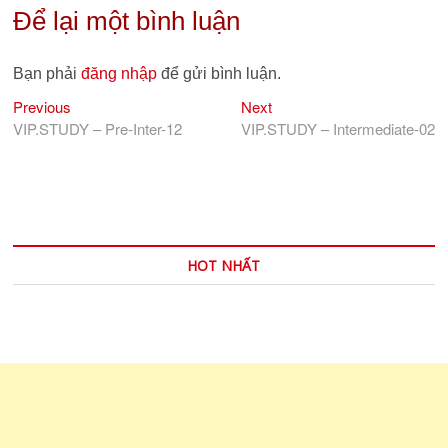
Để lại một bình luận
Bạn phải
đăng nhập
để gửi bình luận.
Previous
Next
Điều
Previous
Next
post:
post:
VIP.STUDY – Pre-Inter-12
VIP.STUDY – Intermediate-02
hướng
bài
viết
HOT NHẤT