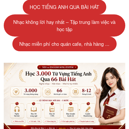
HỌC TIẾNG ANH QUA BÀI HÁT
Nhạc không lời hay nhất – Tập trung làm việc và
học tập
Nhạc miễn phí cho quán cafe, nhà hàng ...