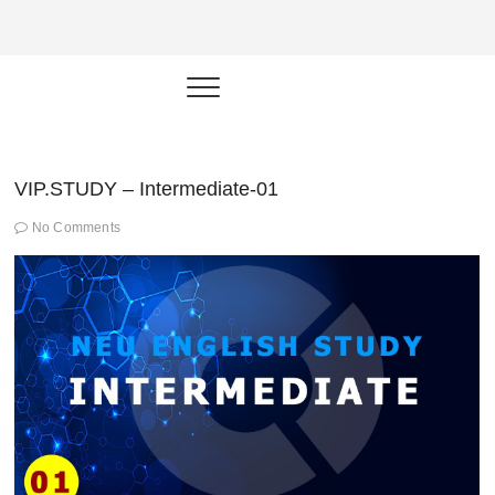
NEU.vn –
HỌC KỸ NĂNG. RÈN NĂNG LỰC.
LÀM SẢN PHẨM THẬT.
Nền tảng
đào tạo
năng lực cá
VIP.STUDY – Intermediate-01
nhân trong
No Comments
thời đại AI