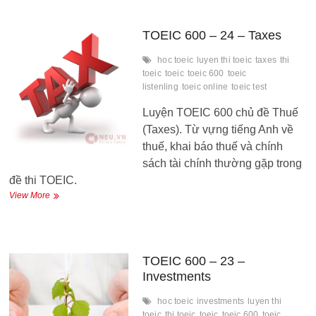
25
–
Financial
TOEIC 600 – 24 – Taxes
Statements
hoc toeic
luyen thi toeic
taxes
thi
toeic
toeic
toeic 600
toeic
listenling
toeic online
toeic test
Luyện TOEIC 600 chủ đề Thuế
(Taxes). Từ vựng tiếng Anh về
thuế, khai báo thuế và chính
sách tài chính thường gặp trong
đề thi TOEIC.
TOEIC
View More
600
–
24
–
Taxes
TOEIC 600 – 23 –
Investments
hoc toeic
investments
luyen thi
toeic
thi toeic
toeic
toeic 600
toeic