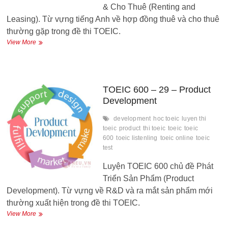
& Cho Thuê (Renting and
Leasing). Từ vựng tiếng Anh về hợp đồng thuê và cho thuê
thường gặp trong đề thi TOEIC.
TOEIC
View More
600
–
30
–
Renting
TOEIC 600 – 29 – Product
and
Development
Leasing
development
hoc toeic
luyen thi
toeic
product
thi toeic
toeic
toeic
600
toeic listenling
toeic online
toeic
test
Luyện TOEIC 600 chủ đề Phát
Triển Sản Phẩm (Product
Development). Từ vựng về R&D và ra mắt sản phẩm mới
thường xuất hiện trong đề thi TOEIC.
TOEIC
View More
600