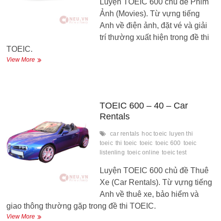
Luyện TOEIC 600 chủ đề Phim
Ảnh (Movies). Từ vựng tiếng
Anh về điện ảnh, đặt vé và giải
trí thường xuất hiện trong đề thi
TOEIC.
TOEIC
View More
600
–
41
–
Movies
TOEIC 600 – 40 – Car
Rentals
car rentals
hoc toeic
luyen thi
toeic
thi toeic
toeic
toeic 600
toeic
listenling
toeic online
toeic test
Luyện TOEIC 600 chủ đề Thuê
Xe (Car Rentals). Từ vựng tiếng
Anh về thuê xe, bảo hiểm và
giao thông thường gặp trong đề thi TOEIC.
TOEIC
View More