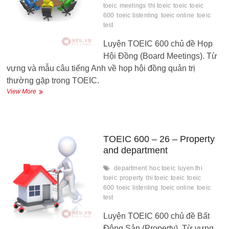
toeic
meetings
thi toeic
toeic
toeic
600
toeic listenling
toeic online
toeic
test
Luyện TOEIC 600 chủ đề Họp
Hội Đồng (Board Meetings). Từ
vựng và mẫu câu tiếng Anh về họp hội đồng quản trị
thường gặp trong TOEIC.
TOEIC
View More
600
–
27
–
Board
TOEIC 600 – 26 – Property
Meetings
and department
and
committees
department
hoc toeic
luyen thi
toeic
property
thi toeic
toeic
toeic
600
toeic listenling
toeic online
toeic
test
Luyện TOEIC 600 chủ đề Bất
Động Sản (Property). Từ vựng