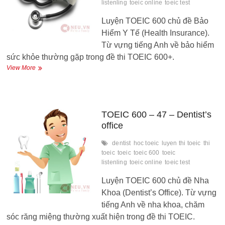
listenling
toeic online
toeic test
Luyện TOEIC 600 chủ đề Bảo
Hiểm Y Tế (Health Insurance).
Từ vựng tiếng Anh về bảo hiểm
sức khỏe thường gặp trong đề thi TOEIC 600+.
TOEIC
View More
600
–
48
–
Health
TOEIC 600 – 47 – Dentist’s
Insurance
office
dentist
hoc toeic
luyen thi toeic
thi
toeic
toeic
toeic 600
toeic
listenling
toeic online
toeic test
Luyện TOEIC 600 chủ đề Nha
Khoa (Dentist’s Office). Từ vựng
tiếng Anh về nha khoa, chăm
sóc răng miệng thường xuất hiện trong đề thi TOEIC.