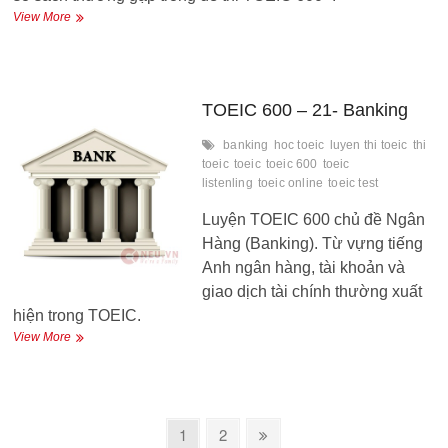
TOEIC
View More
600
–
22
–
Accounting
TOEIC 600 – 21- Banking
banking
hoc toeic
luyen thi toeic
thi
toeic
toeic
toeic 600
toeic
listenling
toeic online
toeic test
Luyện TOEIC 600 chủ đề Ngân
Hàng (Banking). Từ vựng tiếng
Anh ngân hàng, tài khoản và
giao dịch tài chính thường xuất
hiện trong TOEIC.
TOEIC
View More
600
–
21-
Banking
Phân
Page
Page
Next
1
2