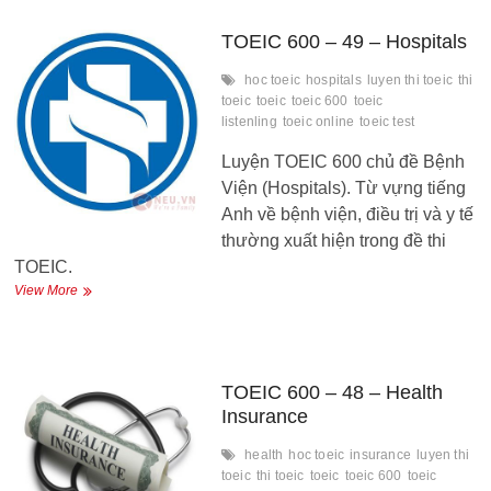
–
Pharmacy
TOEIC 600 – 49 – Hospitals
hoc toeic
hospitals
luyen thi toeic
thi
toeic
toeic
toeic 600
toeic
listenling
toeic online
toeic test
Luyện TOEIC 600 chủ đề Bệnh
Viện (Hospitals). Từ vựng tiếng
Anh về bệnh viện, điều trị và y tế
thường xuất hiện trong đề thi
TOEIC.
TOEIC
View More
600
–
49
–
Hospitals
TOEIC 600 – 48 – Health
Insurance
health
hoc toeic
insurance
luyen thi
toeic
thi toeic
toeic
toeic 600
toeic