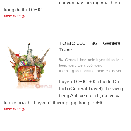
chuyến bay thường xuất hiện
trong đề thi TOEIC.
TOEIC
View More
600
–
37
–
Airlines
TOEIC 600 – 36 – General
Travel
General
hoc toeic
luyen thi toeic
thi
toeic
toeic
toeic 600
toeic
listenling
toeic online
toeic test
travel
Luyện TOEIC 600 chủ đề Du
Lịch (General Travel). Từ vựng
tiếng Anh về du lịch, đặt vé và
lên kế hoạch chuyến đi thường gặp trong TOEIC.
TOEIC
View More
600
–
36
–