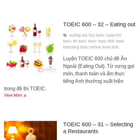
600
–
33
–
Ordering
TOEIC 600 – 32 – Eating out
Lunch
eating out
hoc toeic
luyen thi
toeic
thi toeic
toeic
toeic 600
toeic
listenling
toeic online
toeic test
Luyện TOEIC 600 chủ đề Ăn
Ngoài (Eating Out). Từ vựng gọi
món, thanh toán và ẩm thực
tiếng Anh thường xuất hiện
trong đề thi TOEIC.
TOEIC
View More
600
–
32
–
Eating
TOEIC 600 – 31 – Selecting
out
a Restaurants