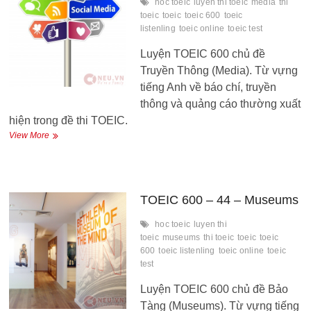
hoc toeic
luyen thi toeic
media
thi
toeic
toeic
toeic 600
toeic
listenling
toeic online
toeic test
Luyện TOEIC 600 chủ đề
Truyền Thông (Media). Từ vựng
tiếng Anh về báo chí, truyền
thông và quảng cáo thường xuất
hiện trong đề thi TOEIC.
TOEIC
View More
600
–
45
–
Media
TOEIC 600 – 44 – Museums
hoc toeic
luyen thi
toeic
museums
thi toeic
toeic
toeic
600
toeic listenling
toeic online
toeic
test
Luyện TOEIC 600 chủ đề Bảo
Tàng (Museums). Từ vựng tiếng