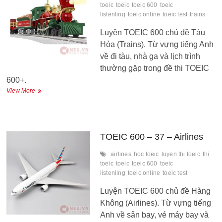
toeic
toeic
toeic 600
toeic
listenling
toeic online
toeic test
trains
Luyện TOEIC 600 chủ đề Tàu
Hỏa (Trains). Từ vựng tiếng Anh
về đi tàu, nhà ga và lịch trình
thường gặp trong đề thi TOEIC
600+.
TOEIC
View More
600
–
38
–
Trains
TOEIC 600 – 37 – Airlines
airlines
hoc toeic
luyen thi toeic
thi
toeic
toeic
toeic 600
toeic
listenling
toeic online
toeic test
Luyện TOEIC 600 chủ đề Hàng
Không (Airlines). Từ vựng tiếng
Anh về sân bay, vé máy bay và