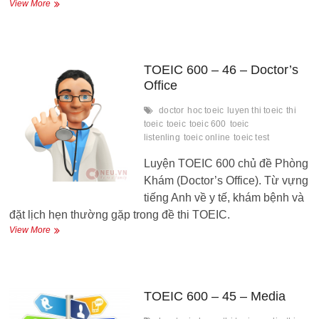
TOEIC
View More
600
–
47
–
Dentist’s
TOEIC 600 – 46 – Doctor’s
office
Office
doctor
hoc toeic
luyen thi toeic
thi
toeic
toeic
toeic 600
toeic
listenling
toeic online
toeic test
Luyện TOEIC 600 chủ đề Phòng
Khám (Doctor’s Office). Từ vựng
tiếng Anh về y tế, khám bệnh và
đặt lịch hẹn thường gặp trong đề thi TOEIC.
TOEIC
View More
600
–
46
–
Doctor’s
TOEIC 600 – 45 – Media
Office