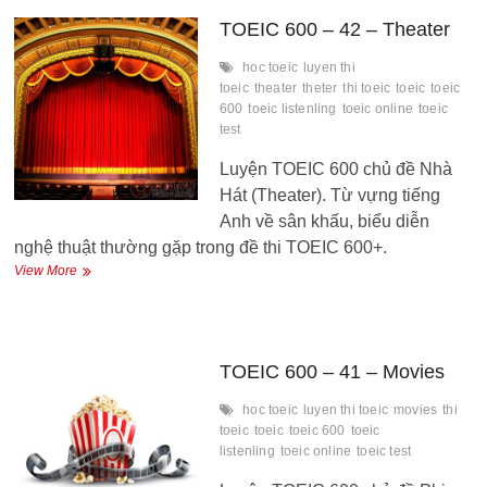
–
Music
TOEIC 600 – 42 – Theater
hoc toeic
luyen thi
toeic
theater
theter
thi toeic
toeic
toeic
600
toeic listenling
toeic online
toeic
test
Luyện TOEIC 600 chủ đề Nhà
Hát (Theater). Từ vựng tiếng
Anh về sân khấu, biểu diễn
nghệ thuật thường gặp trong đề thi TOEIC 600+.
TOEIC
View More
600
–
42
–
Theater
TOEIC 600 – 41 – Movies
hoc toeic
luyen thi toeic
movies
thi
toeic
toeic
toeic 600
toeic
listenling
toeic online
toeic test