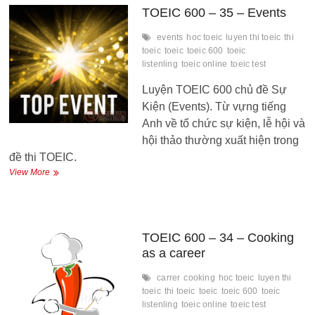
General
TOEIC 600 – 35 – Events
Travel
events
hoc toeic
luyen thi toeic
thi
toeic
toeic
toeic 600
toeic
listenling
toeic online
toeic test
Luyện TOEIC 600 chủ đề Sự
Kiện (Events). Từ vựng tiếng
Anh về tổ chức sự kiện, lễ hội và
hội thảo thường xuất hiện trong
đề thi TOEIC.
TOEIC
View More
600
–
35
–
Events
TOEIC 600 – 34 – Cooking
as a career
carrer
cooking
hoc toeic
luyen thi
toeic
thi toeic
toeic
toeic 600
toeic
listenling
toeic online
toeic test