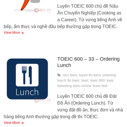
Luyện TOEIC 600 chủ đề Nấu
Ăn Chuyên Nghiệp (Cooking as
a Career). Từ vựng tiếng Anh về
bếp, ẩm thực và nghề đầu bếp thường gặp trong TOEIC.
TOEIC
View More
600
–
34
–
Cooking
TOEIC 600 – 33 – Ordering
as
Lunch
a
career
hoc toeic
luyen thi toeic
ordering
lunch
thi toeic
toeic
toeic 600
toeic
listenling
toeic online
toeic test
Luyện TOEIC 600 chủ đề Đặt
Đồ Ăn (Ordering Lunch). Từ
vựng đặt đồ ăn, thực đơn và nhà
hàng tiếng Anh thường gặp trong đề thi TOEIC.
TOEIC
View More