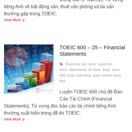
tiếng Anh về bất động sản, thuê văn phòng và tài sản
thường gặp trong TOEIC.
TOEIC
View More
600
–
26
–
Property
TOEIC 600 – 25 – Financial
and
Statements
department
financial
hoc toeic
luyen thi
toeic
statements
thi toeic
toeic
toeic
600
toeic listenling
toeic online
toeic
test
Luyện TOEIC 600 chủ đề Báo
Cáo Tài Chính (Financial
Statements). Từ vựng đọc báo cáo tài chính tiếng Anh
thường xuất hiện trong đề thi TOEIC.
TOEIC
View More
600
–