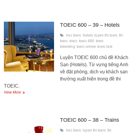
600
–
40
–
Car
TOEIC 600 – 39 – Hotels
Rentals
hoc toeic
hotels
luyen thi toeic
thi
toeic
toeic
toeic 600
toeic
listenling
toeic online
toeic test
Luyện TOEIC 600 chủ đề Khách
Sạn (Hotels). Từ vựng tiếng Anh
về đặt phòng, dịch vụ khách sạn
thường xuất hiện trong đề thi
TOEIC.
TOEIC
View More
600
–
39
–
Hotels
TOEIC 600 – 38 – Trains
hoc toeic
luyen thi toeic
thi