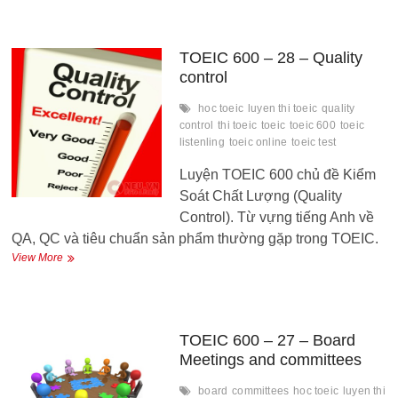
–
29
–
Product
TOEIC 600 – 28 – Quality
Development
control
hoc toeic
luyen thi toeic
quality
control
thi toeic
toeic
toeic 600
toeic
listenling
toeic online
toeic test
Luyện TOEIC 600 chủ đề Kiểm
Soát Chất Lượng (Quality
Control). Từ vựng tiếng Anh về
QA, QC và tiêu chuẩn sản phẩm thường gặp trong TOEIC.
TOEIC
View More
600
–
28
–
Quality
TOEIC 600 – 27 – Board
control
Meetings and committees
board
committees
hoc toeic
luyen thi