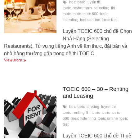
hoc toeic
luyen thi
toeic
restaurants
selecting
thi
toeic
toeic
toeic 600
toeic
listenling
toeic online
toeic test
Luyện TOEIC 600 chủ đề Chọn
Nhà Hàng (Selecting
Restaurants). Từ vựng tiếng Anh về ẩm thực, đặt bàn và
nhà hàng thường gặp trong đề thi TOEIC.
TOEIC
View More
600
–
31
–
Selecting
TOEIC 600 – 30 – Renting
a
and Leasing
Restaurants
hoc toeic
leasing
luyen thi
toeic
renting
thi toeic
toeic
toeic
600
toeic listenling
toeic online
toeic
test
Luyện TOEIC 600 chủ đề Thuê