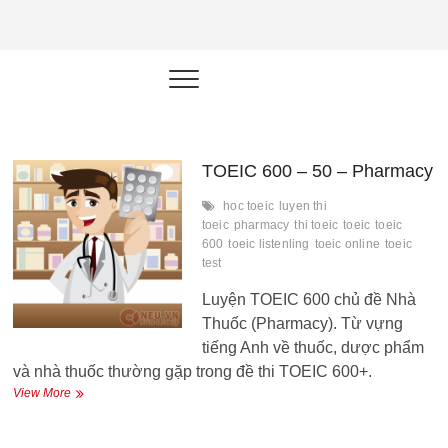
NEU.vn –
HỌC KỸ NĂNG. RÈN NĂNG LỰC.
LÀM SẢN PHẨM THẬT.
Nền tảng
đào tạo
năng lực cá
TOEIC 600 – 50 – Pharmacy
nhân trong
hoc toeic
luyen thi
toeic
pharmacy
thi toeic
toeic
toeic
thời đại AI
600
toeic listenling
toeic online
toeic
test
Luyện TOEIC 600 chủ đề Nhà
Thuốc (Pharmacy). Từ vựng
tiếng Anh về thuốc, dược phẩm
và nhà thuốc thường gặp trong đề thi TOEIC 600+.
TOEIC
View More
600
–
50