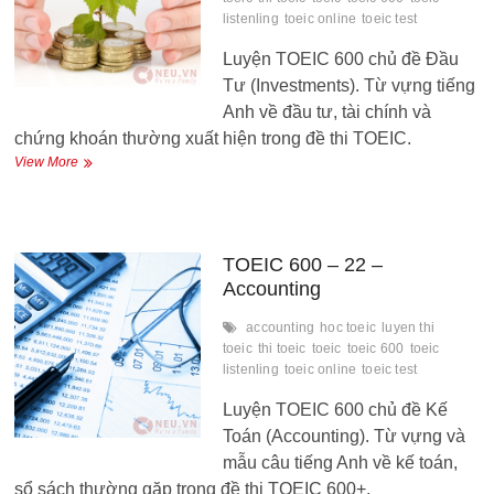
listenling
toeic online
toeic test
Luyện TOEIC 600 chủ đề Đầu
Tư (Investments). Từ vựng tiếng
Anh về đầu tư, tài chính và
chứng khoán thường xuất hiện trong đề thi TOEIC.
TOEIC
View More
600
–
23
–
Investments
TOEIC 600 – 22 –
Accounting
accounting
hoc toeic
luyen thi
toeic
thi toeic
toeic
toeic 600
toeic
listenling
toeic online
toeic test
Luyện TOEIC 600 chủ đề Kế
Toán (Accounting). Từ vựng và
mẫu câu tiếng Anh về kế toán,
sổ sách thường gặp trong đề thi TOEIC 600+.