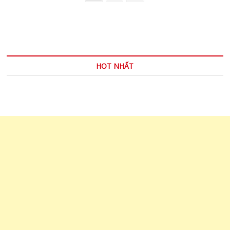
trang
page
bài
viết
HOT NHẤT