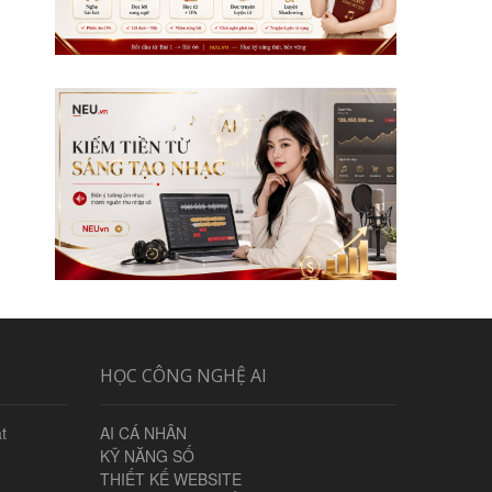
HỌC CÔNG NGHỆ AI
t
AI CÁ NHÂN
KỸ NĂNG SỐ
THIẾT KẾ WEBSITE