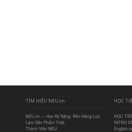
TÌM HIỂU NEU.vn
HỌC TI
NEU.vn — Học Kỹ Năng. Rèn Năng Lực.
HỌC TIẾ
Làm Sản Phẩm Thật.
INTRO E
Thành Viên NEU
English c