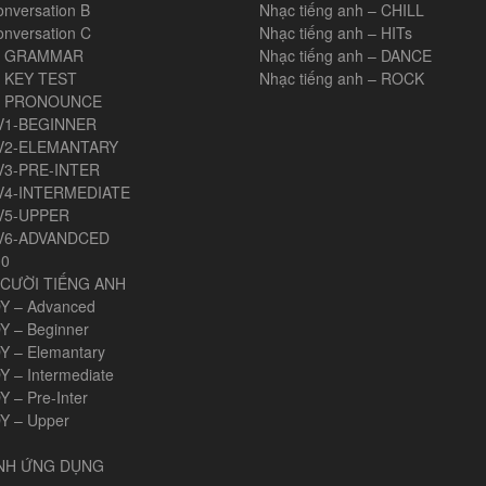
onversation B
Nhạc tiếng anh – CHILL
onversation C
Nhạc tiếng anh – HITs
H GRAMMAR
Nhạc tiếng anh – DANCE
 KEY TEST
Nhạc tiếng anh – ROCK
H PRONOUNCE
V1-BEGINNER
V2-ELEMANTARY
V3-PRE-INTER
V4-INTERMEDIATE
V5-UPPER
V6-ADVANDCED
00
CƯỜI TIẾNG ANH
Y – Advanced
Y – Beginner
Y – Elemantary
Y – Intermediate
 – Pre-Inter
Y – Upper
ANH ỨNG DỤNG