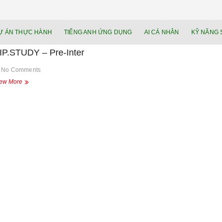
NEU.vn – Nề
HỌC KỸ NĂNG. RÈN NĂNG LỰC. LÀM
Ự ÁN THỰC HÀNH
TIẾNG ANH ỨNG DỤNG
AI CÁ NHÂN
KỸ NĂNG 
lực cá nhâ
IP.STUDY – Pre-Inter
No Comments
VIP.STUDY
ew More
–
Pre-
Inter