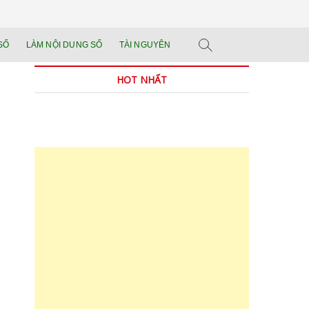
n tảng đào tạo năng
 SẢN PHẨM THẬT.
SỐ
LÀM NỘI DUNG SỐ
TÀI NGUYÊN
n trong thời đại AI
HOT NHẤT