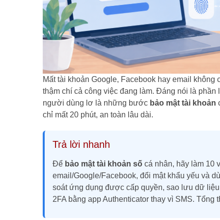
Mất tài khoản Google, Facebook hay email không chỉ
thậm chí cả công việc đang làm. Đáng nói là phần l
người dùng lơ là những bước
bảo mật tài khoản
c
chỉ mất 20 phút, an toàn lâu dài.
Trả lời nhanh
Để
bảo mật tài khoản số
cá nhân, hãy làm 10 vi
email/Google/Facebook, đổi mật khẩu yếu và dùng
soát ứng dụng được cấp quyền, sao lưu dữ liệu q
2FA bằng app Authenticator thay vì SMS. Tổng t