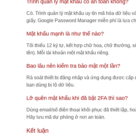
Trình quản lý mật khẩu có an toàn không?
Có. Trình quản lý mật khẩu uy tín mã hóa dữ liệu 
giấy. Google Password Manager miễn phí là lựa ch
Mật khẩu mạnh là như thế nào?
Tối thiểu 12 ký tự, kết hợp chữ hoa, chữ thường, s
tên). Mỗi tài khoản một mật khẩu riêng.
Bao lâu nên kiểm tra bảo mật một lần?
Rà soát thiết bị đăng nhập và ứng dụng được cấp q
bạn dùng bị lộ dữ liệu.
Lỡ quên mật khẩu khi đã bật 2FA thì sao?
Dùng email/số điện thoại khôi phục đã thiết lập, 
Hãy lưu mã dự phòng ở nơi an toàn.
Kết luận