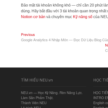
Bảo mật tài khoản không khó — chỉ cần 20 phút là
dùng. Hãy bắt đầu với 3 tài khoản quan trọng nhất
Notion cơ bản
và chuyên mục
Kỹ năng số
của NEU
Previous
Điều
Previous
post:
Google Analytics 4 Nhập Môn — Đọc Dữ Liệu Blog Của
hướng
N
bài
C
viết
TÌM HIỂU NEU.vn
HỌC TI
NEU.vn — Học Kỹ Năng. Rèn Năng Lực.
HỌC TIẾ
Làm Sản Phẩm Thật.
INTRO E
Thành Viên NEU
English c
Lộ trình NEU
English c