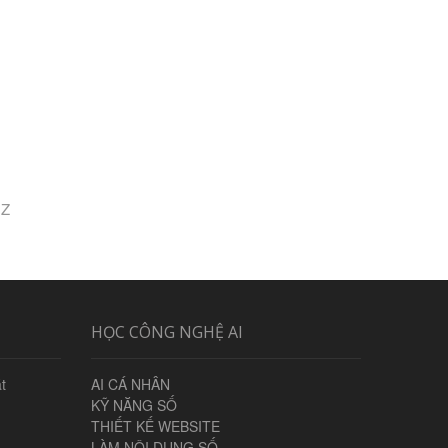
 Z
HỌC CÔNG NGHỆ AI
t
AI CÁ NHÂN
KỸ NĂNG SỐ
THIẾT KẾ WEBSITE
LÀM NỘI DUNG SỐ