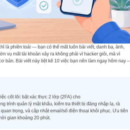
 là phiền toái — bạn có thể mất luôn bài viết, danh bạ, ảnh,
ớn vụ mất tài khoản xảy ra không phải vì hacker giỏi, mà vì
ơ bản. Bài viết này liệt kê 10 việc bạn nên làm ngay hôm nay 
ệc cốt lõi: bật xác thực 2 lớp (2FA) cho
 trình quản lý mật khẩu, kiểm tra thiết bị đăng nhập lạ, rà
uan trọng, và cập nhật email/số điện thoại khôi phục. Ưu tiên
hời gian khoảng 20 phút.