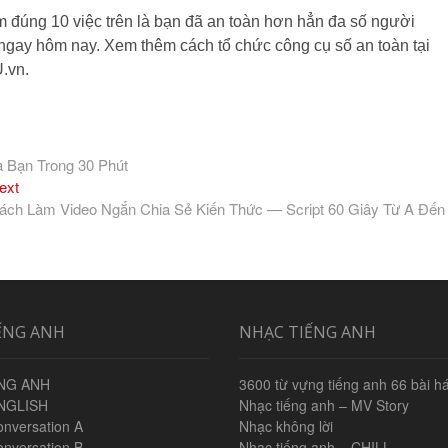
m đúng 10 việc trên là bạn đã an toàn hơn hẳn đa số người
 ngay hôm nay. Xem thêm cách tổ chức công cụ số an toàn tại
.vn.
 Bạn Trong 30 Phút
Next
ext
post:
ách Làm Video Ngắn Chia Sẻ Kiến Thức — Script 60 Giây Từ A Đến
ẾNG ANH
NHẠC TIẾNG ANH
NG ANH
3600 từ vựng tiếng anh 66 bài há
NGLISH
Nhạc tiếng anh – MV Story
onversation A
Nhạc không lời
onversation B
Nhạc tiếng anh – CHILL