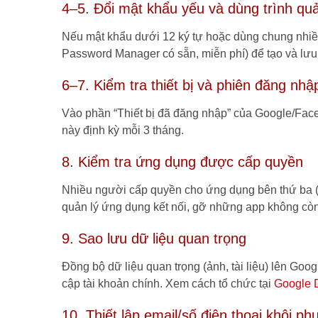
4–5. Đổi mật khẩu yếu và dùng trình qu
Nếu mật khẩu dưới 12 ký tự hoặc dùng chung nhiều
Password Manager có sẵn, miễn phí) để tạo và lưu
6–7. Kiểm tra thiết bị và phiên đăng nhậ
Vào phần “Thiết bị đã đăng nhập” của Google/Faceb
này định kỳ mỗi 3 tháng.
8. Kiểm tra ứng dụng được cấp quyền
Nhiều người cấp quyền cho ứng dụng bên thứ ba 
quản lý ứng dụng kết nối, gỡ những app không cò
9. Sao lưu dữ liệu quan trọng
Đồng bộ dữ liệu quan trọng (ảnh, tài liệu) lên Go
cập tài khoản chính. Xem cách tổ chức tại
Google 
10. Thiết lập email/số điện thoại khôi ph