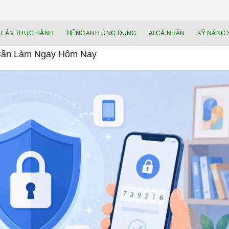
NEU.vn – Nề
HỌC KỸ NĂNG. RÈN NĂNG LỰC. LÀM
Ự ÁN THỰC HÀNH
TIẾNG ANH ỨNG DỤNG
AI CÁ NHÂN
KỸ NĂNG 
lực cá nhâ
 Cần Làm Ngay Hôm Nay