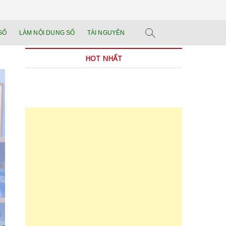
n tảng đào tạo năng
 SẢN PHẨM THẬT.
SỐ
LÀM NỘI DUNG SỐ
TÀI NGUYÊN
n trong thời đại AI
HOT NHẤT