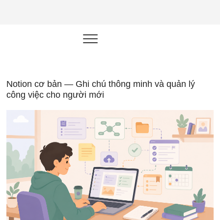
NEU.vn –
HỌC KỸ NĂNG. RÈN NĂNG LỰC.
LÀM SẢN PHẨM THẬT.
Nền tảng
đào tạo
năng lực cá
Notion cơ bản — Ghi chú thông minh và quản lý
công việc cho người mới
nhân trong
thời đại AI