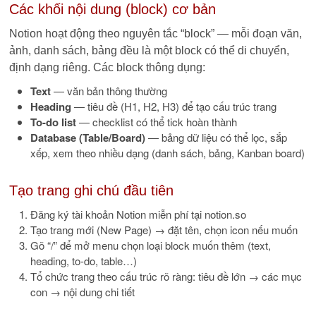
Các khối nội dung (block) cơ bản
Notion hoạt động theo nguyên tắc “block” — mỗi đoạn văn,
ảnh, danh sách, bảng đều là một block có thể di chuyển,
định dạng riêng. Các block thông dụng:
Text
— văn bản thông thường
Heading
— tiêu đề (H1, H2, H3) để tạo cấu trúc trang
To-do list
— checklist có thể tick hoàn thành
Database (Table/Board)
— bảng dữ liệu có thể lọc, sắp
xếp, xem theo nhiều dạng (danh sách, bảng, Kanban board)
Tạo trang ghi chú đầu tiên
Đăng ký tài khoản Notion miễn phí tại notion.so
Tạo trang mới (New Page) → đặt tên, chọn icon nếu muốn
Gõ “/” để mở menu chọn loại block muốn thêm (text,
heading, to-do, table…)
Tổ chức trang theo cấu trúc rõ ràng: tiêu đề lớn → các mục
con → nội dung chi tiết