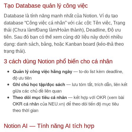
Tạo Database quản lý công việc
Database là tính năng mạnh nhất của Notion. Ví dụ tạo
database “Công việc cá nhân” với các cột: Tên việc, Trạng
thái (Chưa làm/Đang làm/Hoàn thành), Deadline, Độ ưu
tiên. Sau đó bạn có thể xem cùng dữ liệu này dưới nhiều
dạng: danh sách, bảng, hoặc Kanban board (kéo-thả theo
trạng thái).
3 cách dùng Notion phổ biến cho cá nhân
Quản lý công việc hằng ngày
— to-do list kèm deadline,
độ ưu tiên
Ghi chú học tập/đọc sách
— lưu tóm tắt, trích dẫn, liên kết
giữa các chủ đề liên quan
Theo dõi mục tiêu cá nhân
— kết hợp với OKR (xem bài
OKR cá nhân
của NEU.vn) để theo dõi tiến độ mục tiêu
theo thời gian
Notion AI — Tính năng AI tích hợp