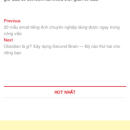
Previous
Điều
Previous
post:
20 mẫu email tiếng Anh chuyên nghiệp dùng được ngay trong
hướng
công việc
bài
Next
Next
viết
post:
Obsidian là gì? Xây dựng Second Brain — Bộ não thứ hai cho
riêng bạn
HOT NHẤT