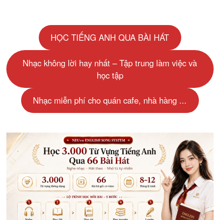
HỌC TIẾNG ANH QUA BÀI HÁT
Nhạc không lời hay nhất – Tập trung làm việc và
học tập
Nhạc miễn phí cho quán cafe, nhà hàng ...