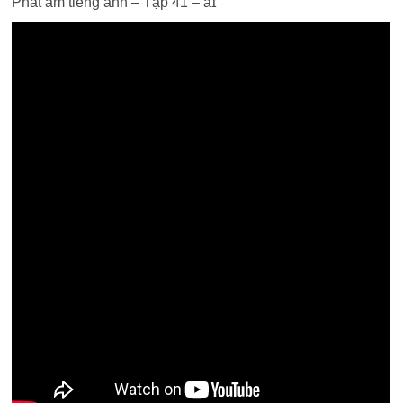
Phát âm tiếng anh – Tập 41 – aɪ