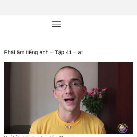
NEU.vn –
HỌC KỸ NĂNG. RÈN NĂNG LỰC.
LÀM SẢN PHẨM THẬT.
Nền tảng
đào tạo
năng lực cá
Phát âm tiếng anh – Tập 41 – aɪ
nhân trong
thời đại AI