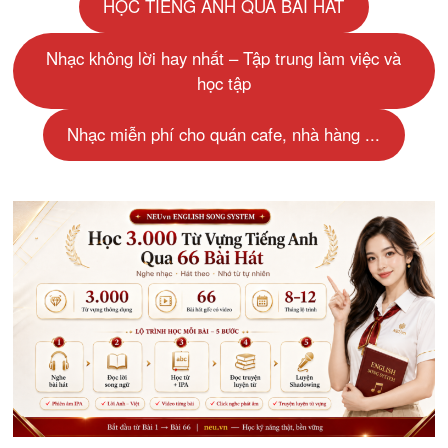
HỌC TIẾNG ANH QUA BÀI HÁT
Nhạc không lời hay nhất – Tập trung làm việc và
học tập
Nhạc miễn phí cho quán cafe, nhà hàng ...