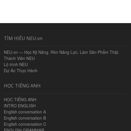
TÌM HIỂU NEU.vn
NEU.vn — Học Kỹ Năng. Rèn Năng Lực. Làm Sản Phẩm Thật.
Thành Viên NEU
Lộ trình NEU
Dự Án Thực Hành
HỌC TIẾNG ANH
HỌC TIẾNG ANH
INTRO ENGLISH
English conversation A
English conversation B
English conversation C
ENGLISH GRAMMAR