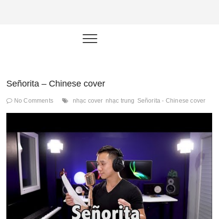
NEU.vn –
HỌC KỸ NĂNG. RÈN NĂNG LỰC.
LÀM SẢN PHẨM THẬT.
Nền tảng
đào tạo
năng lực cá
Señorita – Chinese cover
nhân trong
No Comments
nhạc cover
nhạc trung
Señorita - Chinese cover
thời đại AI