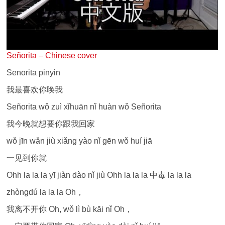
Señorita – Chinese cover
Senorita pinyin
我最喜欢你唤我
Señorita wǒ zuì xǐhuān nǐ huàn wǒ Señorita
我今晚就想要你跟我回家
wǒ jīn wǎn jiù xiǎng yào nǐ gēn wǒ huí jiā
一见到你就
Ohh la la la yī jiàn dào nǐ jiù Ohh la la la 中毒 la la la
zhòngdú la la la Oh，
我离不开你 Oh, wǒ lì bù kāi nǐ Oh，