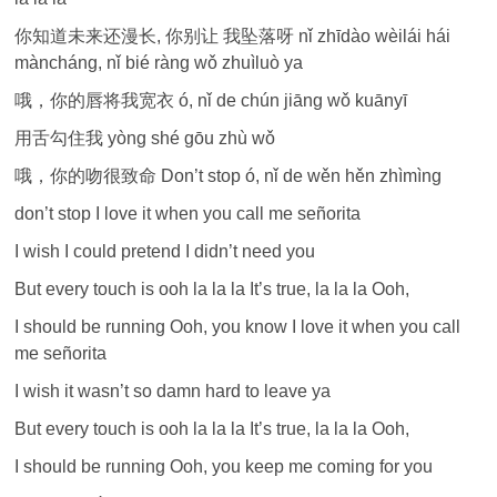
你知道未来还漫长, 你别让 我坠落呀 nǐ zhīdào wèilái hái
màncháng, nǐ bié ràng wǒ zhuìluò ya
哦，你的唇将我宽衣 ó, nǐ de chún jiāng wǒ kuānyī
用舌勾住我 yòng shé gōu zhù wǒ
哦，你的吻很致命 Don’t stop ó, nǐ de wěn hěn zhìmìng
don’t stop I love it when you call me señorita
I wish I could pretend I didn’t need you
But every touch is ooh la la la It’s true, la la la Ooh,
I should be running Ooh, you know I love it when you call
me señorita
I wish it wasn’t so damn hard to leave ya
But every touch is ooh la la la It’s true, la la la Ooh,
I should be running Ooh, you keep me coming for you