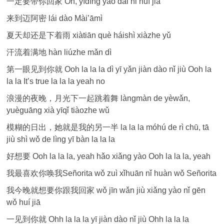
一定要带你回家 Oh, yīdìng yào dài nǐ huí jiā
来到迈阿密 lái dào Mài’āmì
夏天却还是下着雨 xiàtiān què háishì xiàzhe yǔ
汗流着满地 hàn liúzhe mǎn dì
第一眼见到你就 Ooh la la la dì yī yǎn jiàn dào nǐ jiù Ooh la
la la It’s true la la la yeah no
浪漫的夜晚，月光下一起跳着舞 làngmàn de yèwǎn,
yuèguāng xià yīqǐ tiàozhe wǔ
模糊的日出，她就是我的另一半 la la la móhú de rì chū, tā
jiù shì wǒ de lìng yī bàn la la la
好想要 Ooh la la la, yeah hǎo xiǎng yào Ooh la la la, yeah
我最喜欢你唤我Señorita wǒ zuì xǐhuān nǐ huàn wǒ Señorita
我今晚就想要你跟我回家 wǒ jīn wǎn jiù xiǎng yào nǐ gēn
wǒ huí jiā
一见到你就 Ohh la la la yī jiàn dào nǐ jiù Ohh la la la