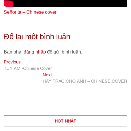
Señorita – Chinese cover
Để lại một bình luận
Bạn phải
đăng nhập
để gửi bình luận.
Previous
Điều
Previous
post:
TÚY ÂM -Chinese Cover
hướng
Next
Next
bài
post:
HÃY TRAO CHO ANH – CHINESE COVER
viết
HOT NHẤT