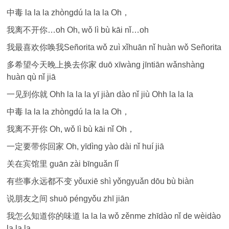
中毒 la la la zhòngdú la la la Oh，
我离不开你…oh Oh, wǒ lì bù kāi nǐ…oh
我最喜欢你唤我Señorita wǒ zuì xǐhuān nǐ huàn wǒ Señorita
多希望今天晚上换去你家 duō xīwàng jīntiān wǎnshàng
huàn qù nǐ jiā
一见到你就 Ohh la la la yī jiàn dào nǐ jiù Ohh la la la
中毒 la la la zhòngdú la la la Oh，
我离不开你 Oh, wǒ lì bù kāi nǐ Oh，
一定要带你回家 Oh, yīdìng yào dài nǐ huí jiā
关在宾馆里 guān zài bīnguǎn lǐ
有些事永远都不变 yǒuxiē shì yǒngyuǎn dōu bù biàn
说朋友之间 shuō péngyǒu zhī jiān
我怎么知道你的味道 la la la wǒ zěnme zhīdào nǐ de wèidào
la la la