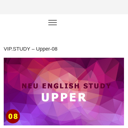
NEU.vn –
HỌC KỸ NĂNG. RÈN NĂNG LỰC.
LÀM SẢN PHẨM THẬT.
Nền tảng
đào tạo
năng lực cá
VIP.STUDY – Upper-08
nhân trong
thời đại AI