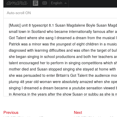
Previous
Next
Điều
Previous
Next