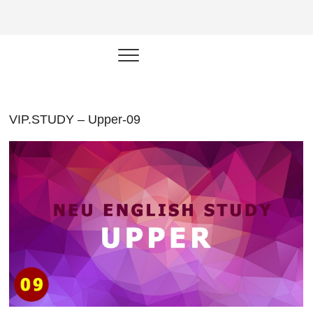
NEU.vn –
HỌC KỸ NĂNG. RÈN NĂNG LỰC.
LÀM SẢN PHẨM THẬT.
Nền tảng
đào tạo
năng lực cá
VIP.STUDY – Upper-09
nhân trong
thời đại AI