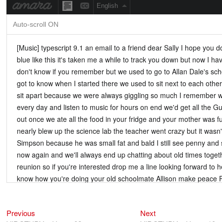
Previous
Next
Điều
Previous
Next