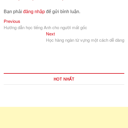
Bạn phải
đăng nhập
để gửi bình luận.
Previous
Điều
Previous
post:
Hướng dẫn học tiếng Anh cho người mất gốc
hướng
Next
Next
bài
post:
Học hàng ngàn từ vựng một cách dễ dàng
viết
HOT NHẤT