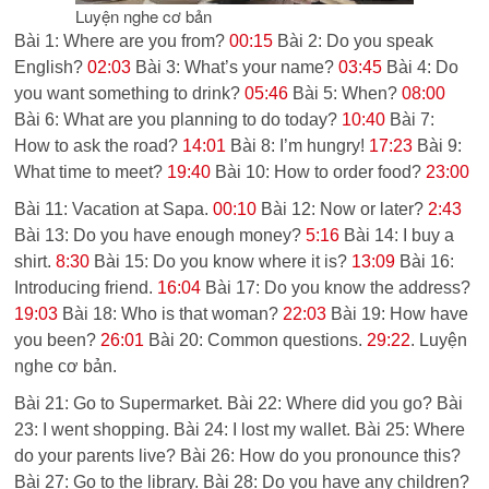
Luyện nghe cơ bản
Bài 1: Where are you from?
00:15
Bài 2: Do you speak
English?
02:03
Bài 3: What’s your name?
03:45
Bài 4: Do
you want something to drink?
05:46
Bài 5: When?
08:00
Bài 6: What are you planning to do today?
10:40
Bài 7:
How to ask the road?
14:01
Bài 8: I’m hungry!
17:23
Bài 9:
What time to meet?
19:40
Bài 10: How to order food?
23:00
Bài 11: Vacation at Sapa.
00:10
Bài 12: Now or later?
2:43
Bài 13: Do you have enough money?
5:16
Bài 14: I buy a
shirt.
8:30
Bài 15: Do you know where it is?
13:09
Bài 16:
Introducing friend.
16:04
Bài 17: Do you know the address?
19:03
Bài 18: Who is that woman?
22:03
Bài 19: How have
you been?
26:01
Bài 20: Common questions.
29:22
. Luyện
nghe cơ bản.
Bài 21: Go to Supermarket. Bài 22: Where did you go? Bài
23: I went shopping. Bài 24: I lost my wallet. Bài 25: Where
do your parents live? Bài 26: How do you pronounce this?
Bài 27: Go to the library. Bài 28: Do you have any children?