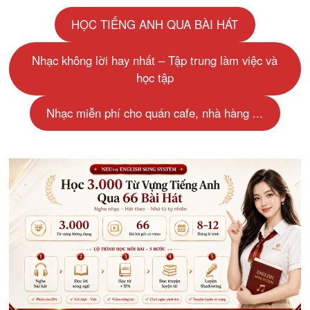
HỌC TIẾNG ANH QUA BÀI HÁT
Nhạc không lời hay nhất – Tập trung làm việc và
học tập
Nhạc miễn phí cho quán cafe, nhà hàng ...