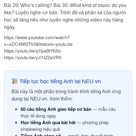
Bài 29: Who’s calling? Bài 30: What kind of music do you
like? Luyện nghe cơ bản. Trình độ và phản xạ của người
học sẽ tăng nếu như luyện nghe những video này hàng
ngày.
https://www.youtube.com/watch?
v=sDC4Wl3Ttr0&feature=youtu.be
https://youtu.be/q1Ipa9tYSSc
https://youtu.be/yzl1tZ2aVR0
Tiếp tục học tiếng Anh tại NEU.vn
Bài này là một phần trong hành trình tiếng Anh ứng
dụng tại NEU.vn. Xem thêm:
60 câu tiếng Anh giao tiếp cơ bản
— mẫu câu
thực tế dùng ngay
Học tiếng Anh qua bài hát
— phương pháp
shadowing hiệu quả
Tiếng Anh công sở
— email, họp, thuyết trình