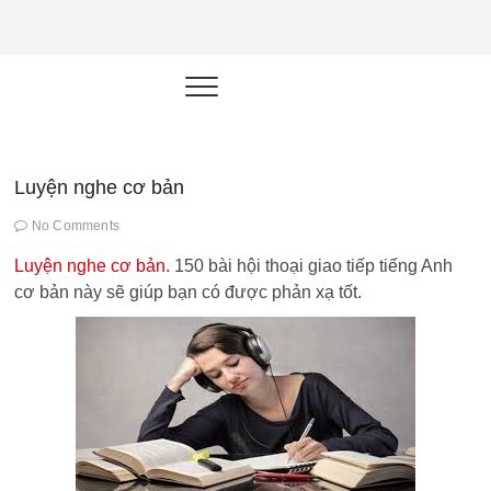
NEU.vn –
HỌC KỸ NĂNG. RÈN NĂNG LỰC.
LÀM SẢN PHẨM THẬT.
Nền tảng
đào tạo
năng lực cá
Luyện nghe cơ bản
nhân trong
No Comments
thời đại AI
Luyện nghe cơ bản.
150 bài hội thoại giao tiếp tiếng Anh
cơ bản này sẽ giúp bạn có được phản xạ tốt.