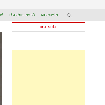
n tảng đào tạo năng
 SẢN PHẨM THẬT.
SỐ
LÀM NỘI DUNG SỐ
TÀI NGUYÊN
n trong thời đại AI
HOT NHẤT