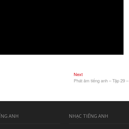
Next
Next
post:
Phát âm tiếng anh – Tập 29 –
ẾNG ANH
NHẠC TIẾNG ANH