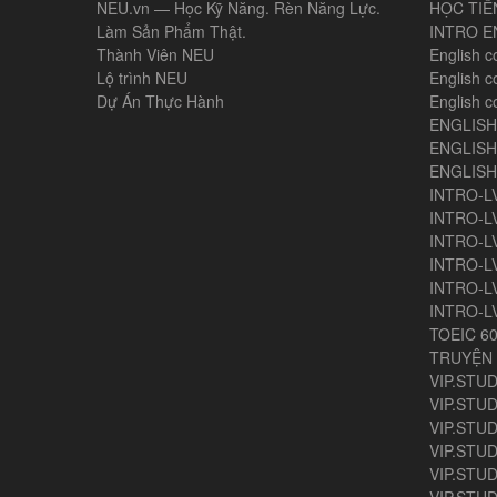
NEU.vn — Học Kỹ Năng. Rèn Năng Lực.
HỌC TIẾ
Làm Sản Phẩm Thật.
INTRO E
Thành Viên NEU
English c
Lộ trình NEU
English c
Dự Án Thực Hành
English c
ENGLIS
ENGLISH
ENGLIS
INTRO-L
INTRO-L
INTRO-L
INTRO-L
INTRO-L
INTRO-L
TOEIC 6
TRUYỆN 
VIP.STUD
VIP.STUD
VIP.STUD
VIP.STUD
VIP.STUDY