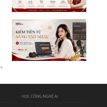
 e
HỌC CÔNG NGHỆ AI