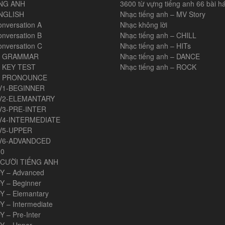
NG ANH
3600 từ vựng tiếng anh 66 bài há
NGLISH
Nhạc tiếng anh – MV Story
onversation A
Nhạc không lời
onversation B
Nhạc tiếng anh – CHILL
onversation C
Nhạc tiếng anh – HITs
H GRAMMAR
Nhạc tiếng anh – DANCE
 KEY TEST
Nhạc tiếng anh – ROCK
H PRONOUNCE
V1-BEGINNER
V2-ELEMANTARY
V3-PRE-INTER
V4-INTERMEDIATE
V5-UPPER
V6-ADVANDCED
00
CƯỜI TIẾNG ANH
Y – Advanced
Y – Beginner
Y – Elemantary
Y – Intermediate
 – Pre-Inter