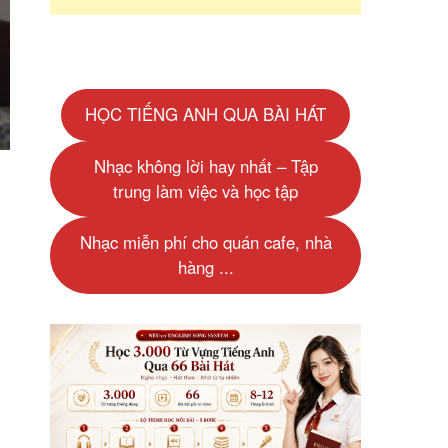
HỌC TIẾNG ANH QUA BÀI HÁT
Nhạc không lời hay nhất – Tập
trung làm việc và học tập
Nhạc miễn phí cho quán cafe, nhà
hàng ...