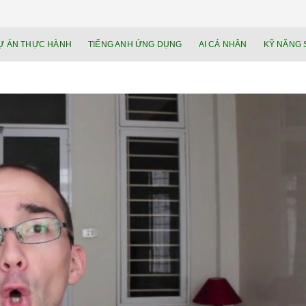
NEU.vn – Nề
HỌC KỸ NĂNG. RÈN NĂNG LỰC. LÀM
Ự ÁN THỰC HÀNH
TIẾNG ANH ỨNG DỤNG
AI CÁ NHÂN
KỸ NĂNG 
lực cá nhâ