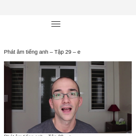
NEU.vn –
HỌC KỸ NĂNG. RÈN NĂNG LỰC.
LÀM SẢN PHẨM THẬT.
Nền tảng
đào tạo
năng lực cá
Phát âm tiếng anh – Tập 29 – e
nhân trong
thời đại AI