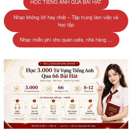
HỌC TIẾNG ANH QUA BÀI HÁT
Nhạc không lời hay nhất – Tập trung làm việc và
học tập
Nhạc miễn phí cho quán cafe, nhà hàng ...