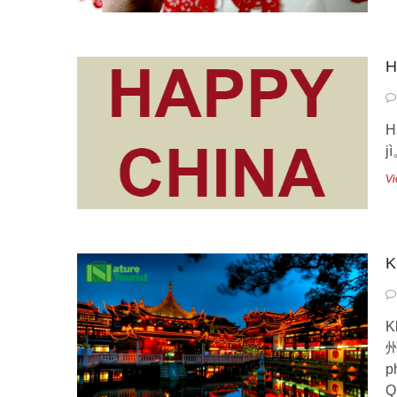
H
H
j
Vi
K
K
州
p
Q