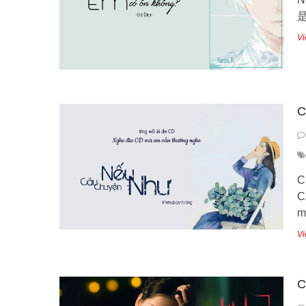
是
Vi
C
C
C
m
Vi
C