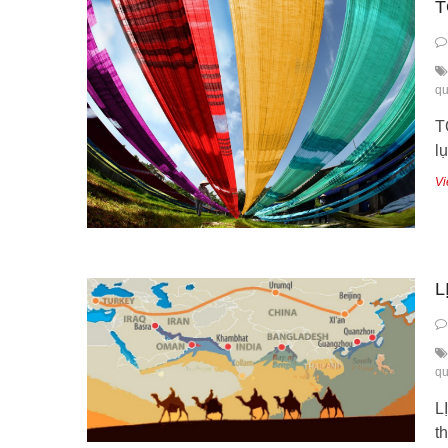
T
qu
T
l
Vi
L
qu
L
t