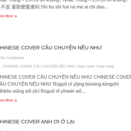
不是 還那麼愛遲到 Shi bu shi hai na me ai chi dao…
Nhạc
ew More
Trung
–
Em
có
ổn
HINESE COVER CÂU CHUYỆN NẾU NHƯ
không?
No Comments
CHINESE COVER CÂU CHUYỆN NẾU NHƯ
nhạc cover
nhạc trung
HINESE COVER CÂU CHUYỆN NẾU NHƯ CHINESE COVE
ÂU CHUYỆN NẾU NHƯ Rúguǒ nǐ yǐjīng bùnéng kòngzhì
ěitiān xiǎng wǒ yīcì Rúguǒ nǐ yīnwèi wǒ…
CHINESE
ew More
COVER
CÂU
CHUYỆN
HINESE COVER ANH ƠI Ở LẠI
NẾU
NHƯ