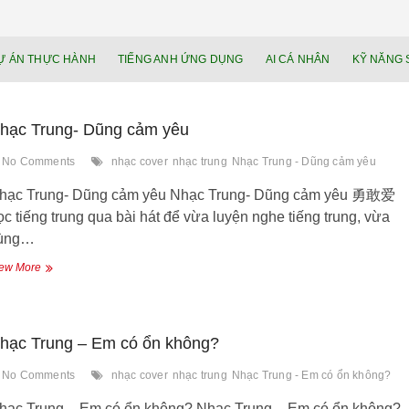
NEU.vn – Nề
HỌC KỸ NĂNG. RÈN NĂNG LỰC. LÀM
Ự ÁN THỰC HÀNH
TIẾNG ANH ỨNG DỤNG
AI CÁ NHÂN
KỸ NĂNG 
lực cá nhâ
hạc Trung- Dũng cảm yêu
No Comments
nhạc cover
nhạc trung
Nhạc Trung - Dũng cảm yêu
hạc Trung- Dũng cảm yêu Nhạc Trung- Dũng cảm yêu 勇敢爱
̣c tiếng trung qua bài hát để vừa luyện nghe tiếng trung, vừa
ùng…
Nhạc
ew More
Trung-
Dũng
cảm
yêu
hạc Trung – Em có ổn không?
No Comments
nhạc cover
nhạc trung
Nhạc Trung - Em có ổn không?
hạc Trung – Em có ổn không? Nhạc Trung – Em có ổn không?