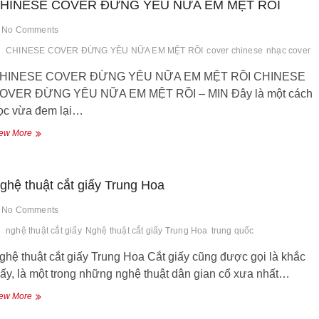
HINESE COVER ĐỪNG YÊU NỮA EM MỆT RỒI
anh
No Comments
CHINESE COVER ĐỪNG YÊU NỮA EM MỆT RỒI
cover chinese
nhạc cover
HINESE COVER ĐỪNG YÊU NỮA EM MỆT RỒI CHINESE
OVER ĐỪNG YÊU NỮA EM MỆT RỒI – MIN Đây là một cách
ọc vừa đem lại…
CHINESE
ew More
COVER
ĐỪNG
YÊU
ghệ thuật cắt giấy Trung Hoa
NỮA
EM
MỆT
No Comments
RỒI
nghệ thuật cắt giấy
Nghệ thuật cắt giấy Trung Hoa
trung quốc
ghệ thuật cắt giấy Trung Hoa Cắt giấy cũng được gọi là khắc
iấy, là một trong những nghệ thuật dân gian cổ xưa nhất…
Nghệ
ew More
thuật