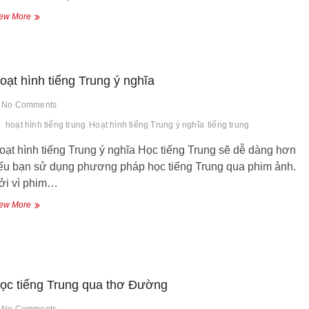
Khám
ew More
phá
Hằng
Châu
Trung
Quốc
oạt hình tiếng Trung ý nghĩa
No Comments
hoạt hình tiếng trung
Hoạt hình tiếng Trung ý nghĩa
tiếng trung
oạt hình tiếng Trung ý nghĩa Học tiếng Trung sẽ dễ dàng hơn
ếu bạn sử dụng phương pháp học tiếng Trung qua phim ảnh.
ởi vì phim…
Hoạt
ew More
hình
tiếng
Trung
ý
nghĩa
ọc tiếng Trung qua thơ Đường
No Comments