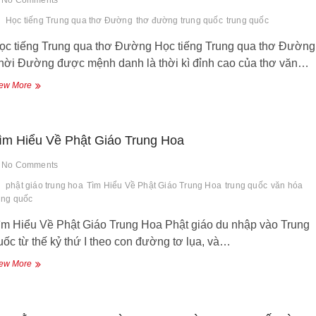
Học tiếng Trung qua thơ Đường
thơ đường trung quốc
trung quốc
ọc tiếng Trung qua thơ Đường Học tiếng Trung qua thơ Đường
hời Đường được mệnh danh là thời kì đỉnh cao của thơ văn…
Học
ew More
tiếng
Trung
qua
thơ
ìm Hiểu Về Phật Giáo Trung Hoa
Đường
No Comments
phật giáo trung hoa
Tìm Hiểu Về Phật Giáo Trung Hoa
trung quốc
văn hóa
ung quốc
ìm Hiểu Về Phật Giáo Trung Hoa Phật giáo du nhập vào Trung
uốc từ thế kỷ thứ I theo con đường tơ lụa, và…
Tìm
ew More
Hiểu
Về
Phật
Giáo