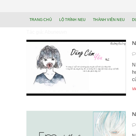
TRANG CHỦ
LỘ TRÌNH NEU
THÀNH VIÊN NEU
D
Tác giả:
Abuneuvn
N
N
ho
c
Vi
N
N