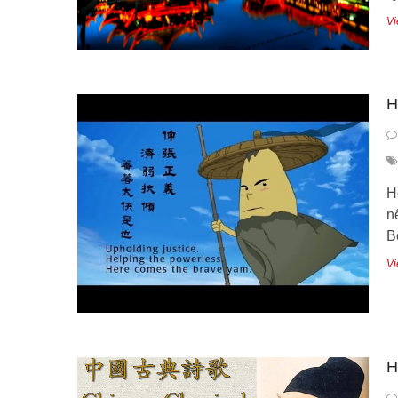
Vi
H
H
n
B
Vi
H