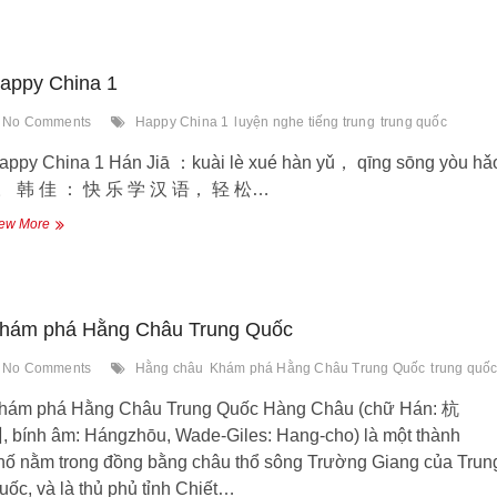
cắt
giấy
Trung
Hoa
appy China 1
No Comments
Happy China 1
luyện nghe tiếng trung
trung quốc
appy China 1 Hán Jiā ：kuài lè xué hàn yǔ， qīng sōng yòu hǎ
ì。 韩 佳 ： 快 乐 学 汉 语， 轻 松…
Happy
ew More
China
1
hám phá Hằng Châu Trung Quốc
No Comments
Hằng châu
Khám phá Hằng Châu Trung Quốc
trung quố
hám phá Hằng Châu Trung Quốc Hàng Châu (chữ Hán: 杭
, bính âm: Hángzhōu, Wade-Giles: Hang-cho) là một thành
hố nằm trong đồng bằng châu thổ sông Trường Giang của Trun
uốc, và là thủ phủ tỉnh Chiết…