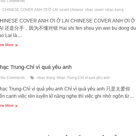
No Comments
CHINESE COVER ANH ƠI Ở LẠI
cover chinese
nhạc cover
nhạc trung
HINESE COVER ANH ƠI Ở LẠI CHINESE COVER ANH ƠI Ở
ẠI 还是分手，因为不懂对错 Hai shi fen shou yin wei bu dong du
uo Lại là…
CHINESE
ew More
COVER
ANH
ƠI
hạc Trung-Chỉ vì quá yêu anh
Ở
LẠI
No Comments
nhạc trung
Nhạc Trung-Chỉ vì quá yêu anh
hạc Trung-Chỉ vì quá yêu anh Chỉ vì quá yêu anh 只是太爱你
ên cạnh việc rèn luyện kĩ năng nghe thì việc ghi nhớ ngôn từ…
Nhạc
ew More
Trung-
Chỉ
vì
quá
yêu