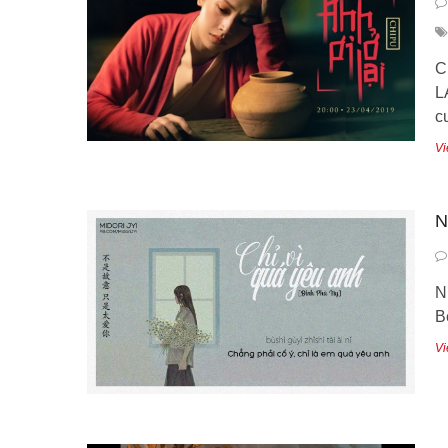
C
L
c
Vi
N
N
B
Vi