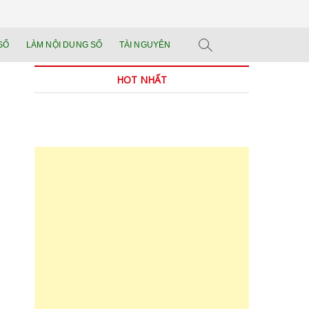
n tảng đào tạo năng
 SẢN PHẨM THẬT.
SỐ
LÀM NỘI DUNG SỐ
TÀI NGUYÊN
n trong thời đại AI
HOT NHẤT