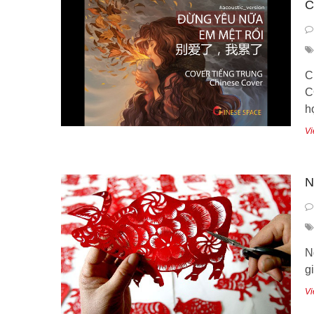
C
C
C
h
Vi
N
N
g
Vi