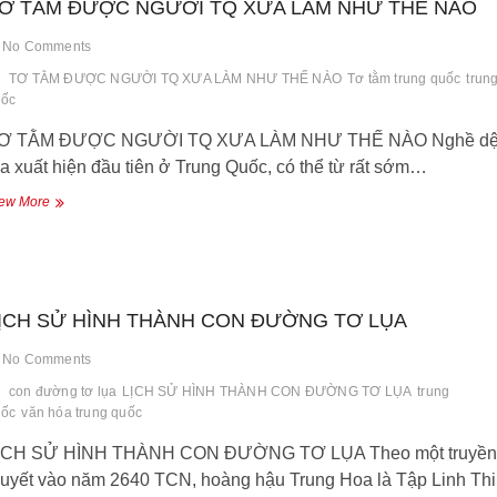
Ơ TẰM ĐƯỢC NGƯỜI TQ XƯA LÀM NHƯ THẾ NÀO
Trung
Hoa
No Comments
TƠ TẰM ĐƯỢC NGƯỜI TQ XƯA LÀM NHƯ THẾ NÀO
Tơ tằm trung quốc
trun
ốc
Ơ TẰM ĐƯỢC NGƯỜI TQ XƯA LÀM NHƯ THẾ NÀO Nghề dệ
ụa xuất hiện đầu tiên ở Trung Quốc, có thể từ rất sớm…
TƠ
ew More
TẰM
ĐƯỢC
NGƯỜI
TQ
XƯA
ỊCH SỬ HÌNH THÀNH CON ĐƯỜNG TƠ LỤA
LÀM
NHƯ
No Comments
THẾ
NÀO
con đường tơ lụa
LỊCH SỬ HÌNH THÀNH CON ĐƯỜNG TƠ LỤA
trung
ốc
văn hóa trung quốc
ỊCH SỬ HÌNH THÀNH CON ĐƯỜNG TƠ LỤA Theo một truyền
huyết vào năm 2640 TCN, hoàng hậu Trung Hoa là Tập Linh Thi