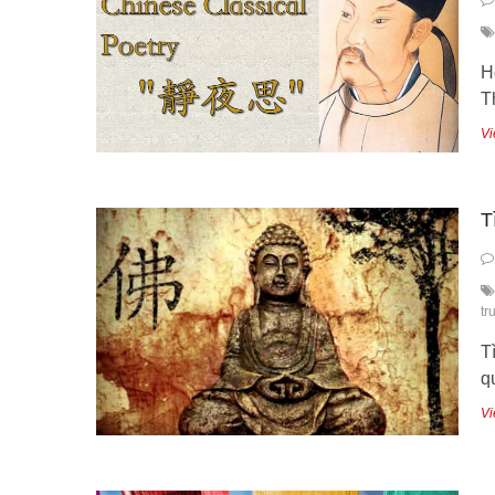
H
T
Vi
T
tr
T
q
Vi