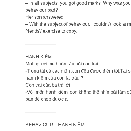
– In all subjects, you got good marks. Why was you
behaviour bad?
Her son answered:
– With the subject of behaviour, I couldn\’t look at 
friends\’ exercise to copy.
——————–
HẠNH KIỂM
Một người mẹ buồn rầu hỏi con trai :
-Trong tất cả các môn ,con đều được điểm tốt.Tại 
hạnh kiểm của con lại xấu ?
Con trai của bà trả lời :
-Với môn hạnh kiểm, con không thể nhìn bài làm c
bạn để chép được ạ.
——————–
BEHAVIOUR – HẠNH KIỂM