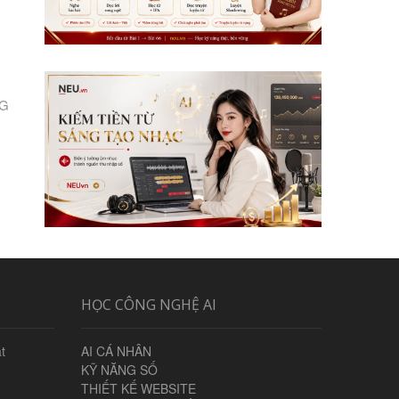
NG
HỌC CÔNG NGHỆ AI
t
AI CÁ NHÂN
KỸ NĂNG SỐ
THIẾT KẾ WEBSITE