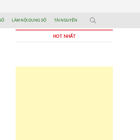
n tảng đào tạo năng
 SẢN PHẨM THẬT.
SỐ
LÀM NỘI DUNG SỐ
TÀI NGUYÊN
n trong thời đại AI
HOT NHẤT