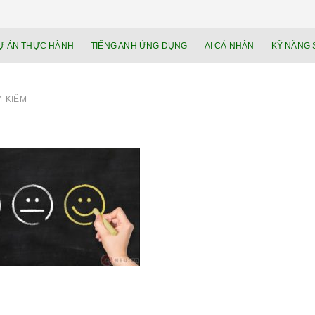
NEU.vn – Nề
HỌC KỸ NĂNG. RÈN NĂNG LỰC. LÀM
Ự ÁN THỰC HÀNH
TIẾNG ANH ỨNG DỤNG
AI CÁ NHÂN
KỸ NĂNG 
lực cá nhâ
M
KIỆM