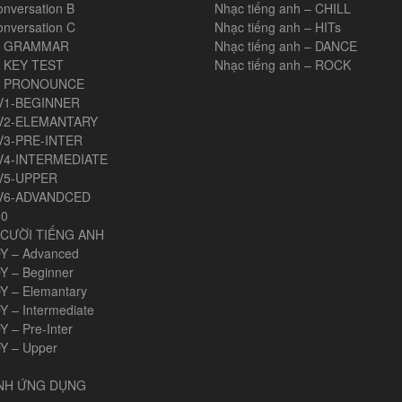
onversation B
Nhạc tiếng anh – CHILL
onversation C
Nhạc tiếng anh – HITs
H GRAMMAR
Nhạc tiếng anh – DANCE
 KEY TEST
Nhạc tiếng anh – ROCK
H PRONOUNCE
V1-BEGINNER
V2-ELEMANTARY
V3-PRE-INTER
V4-INTERMEDIATE
V5-UPPER
V6-ADVANDCED
00
CƯỜI TIẾNG ANH
Y – Advanced
Y – Beginner
Y – Elemantary
Y – Intermediate
 – Pre-Inter
Y – Upper
ANH ỨNG DỤNG