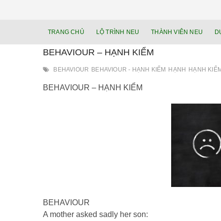
TRANG CHỦ
LỘ TRÌNH NEU
THÀNH VIÊN NEU
D
BEHAVIOUR – HẠNH KIỂM
BEHAVIOUR
BEHAVIOUR - HẠNH KIỂM
HẠNH
HẠNH KIỂ
BEHAVIOUR – HẠNH KIỂM
BEHAVIOUR
A mother asked sadly her son: