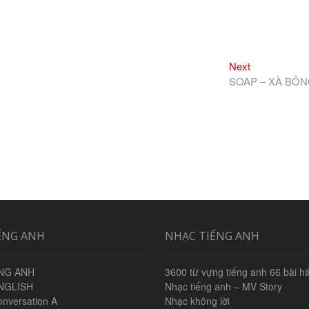
Next
Next
post:
SOAP – XÀ BÔ
ẾNG ANH
NHẠC TIẾNG ANH
NG ANH
3600 từ vựng tiếng anh 66 bài há
NGLISH
Nhạc tiếng anh – MV Story
onversation A
Nhạc không lời