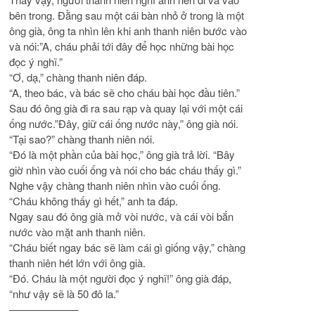
bên trong. Đằng sau một cái bàn nhỏ ở trong là một
ông già, ông ta nhìn lên khi anh thanh niên bước vào
và nói:”A, cháu phải tới đây để học những bài học
đọc ý nghĩ.”
“Ơ, dạ,” chàng thanh niên đáp.
“A, theo bác, và bác sẽ cho cháu bài học đầu tiên.”
Sau đó ông già đi ra sau rạp và quay lại với một cái
ống nước.”Đây, giữ cái ống nước này,” ông già nói.
“Tại sao?” chàng thanh niên nói.
“Đó là một phần của bài học,” ông già trả lời. “Bây
giờ nhìn vào cuối ống và nói cho bác cháu thấy gì.”
Nghe vậy chàng thanh niên nhìn vào cuối ống.
“Cháu không thấy gì hết,” anh ta đáp.
Ngay sau đó ông già mở vòi nước, và cái vòi bắn
nước vào mặt anh thanh niên.
“Cháu biết ngay bác sẽ làm cái gì giống vậy,” chàng
thanh niên hét lớn với ông già.
“Đó. Cháu là một người đọc ý nghĩ!” ông già đáp,
“như vậy sẽ là 50 đô la.”
——————–