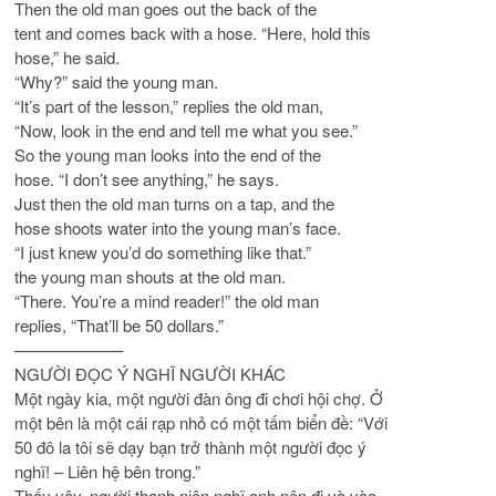
Then the old man goes out the back of the
tent and comes back with a hose. “Here, hold this
hose,” he said.
“Why?” said the young man.
“It’s part of the lesson,” replies the old man,
“Now, look in the end and tell me what you see.”
So the young man looks into the end of the
hose. “I don’t see anything,” he says.
Just then the old man turns on a tap, and the
hose shoots water into the young man’s face.
“I just knew you’d do something like that.”
the young man shouts at the old man.
“There. You’re a mind reader!” the old man
replies, “That’ll be 50 dollars.”
——————–
NGƯỜI ĐỌC Ý NGHĨ NGƯỜI KHÁC
Một ngày kia, một người đàn ông đi chơi hội chợ. Ở
một bên là một cái rạp nhỏ có một tấm biển đề: “Với
50 đô la tôi sẽ dạy bạn trở thành một người đọc ý
nghĩ! – Liên hệ bên trong.”
Thấy vậy, người thanh niên nghĩ anh nên đi và vào