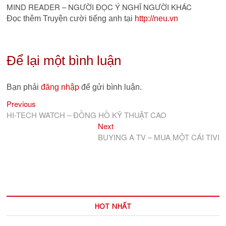
MIND READER – NGƯỜI ĐỌC Ý NGHĨ NGƯỜI KHÁC
Đọc thêm Truyện cười tiếng anh tại
http://neu.vn
Để lại một bình luận
Bạn phải
đăng nhập
để gửi bình luận.
Previous
Điều
Previous
post:
HI-TECH WATCH – ĐỒNG HỒ KỸ THUẬT CAO
hướng
Next
Next
bài
post:
BUYING A TV – MUA MỘT CÁI TIVI
viết
HOT NHẤT