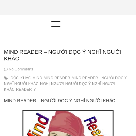
NEU.vn –
HỌC KỸ NĂNG. RÈN NĂNG LỰC.
LÀM SẢN PHẨM THẬT.
Nền tảng
đào tạo
năng lực cá
MIND READER – NGƯỜI ĐỌC Ý NGHĨ NGƯỜI
KHÁC
nhân trong
No Comments
thời đại AI
ĐỘC
KHÁC
MIND
MIND READER
MIND READER - NGƯỜI ĐỌC Ý
NGHĨ NGƯỜI KHÁC
NGHỊ
NGƯỜI
NGƯỜI ĐỌC Ý NGHĨ NGƯỜI
KHÁC
READER
Y
MIND READER – NGƯỜI ĐỌC Ý NGHĨ NGƯỜI KHÁC