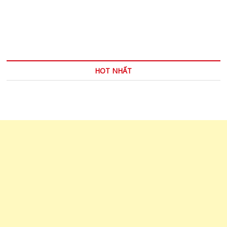
POEM –
Một
bài
thơ
HOT NHẤT