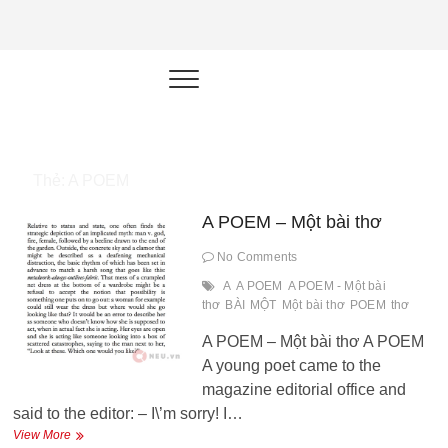
NEU.vn –
HỌC KỸ NĂNG. RÈN NĂNG LỰC.
LÀM SẢN PHẨM THẬT.
Nền tảng
đào tạo
năng lực cá
Thẻ:
A POEM
nhân trong
A POEM – Một bài thơ
thời đại AI
No Comments
A
A POEM
A POEM - Một bài
thơ
BÀI
MỘT
Một bài thơ
POEM
thơ
A POEM – Một bài thơ A POEM
A young poet came to the
magazine editorial office and
said to the editor: – I\’m sorry! I…
A
View More