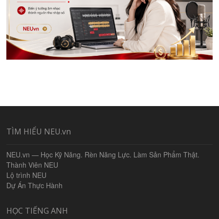
TÌM HIỂU NEU.vn
NEU.vn — Học Kỹ Năng. Rèn Năng Lực. Làm Sản Phẩm Thật.
Thành Viên NEU
Lộ trình NEU
Dự Án Thực Hành
HỌC TIẾNG ANH