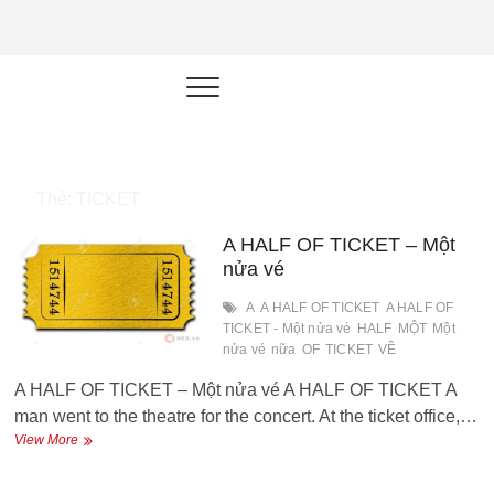
NEU.vn –
HỌC KỸ NĂNG. RÈN NĂNG LỰC.
LÀM SẢN PHẨM THẬT.
Nền tảng
đào tạo
năng lực cá
Thẻ:
TICKET
nhân trong
A HALF OF TICKET – Một
thời đại AI
nửa vé
A
A HALF OF TICKET
A HALF OF
TICKET - Một nửa vé
HALF
MỘT
Một
nửa vé
nữa
OF
TICKET
VỀ
A HALF OF TICKET – Một nửa vé A HALF OF TICKET A
man went to the theatre for the concert. At the ticket office,…
A
View More
HALF
OF