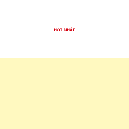
TICKET
–
Một
nửa
vé
HOT NHẤT