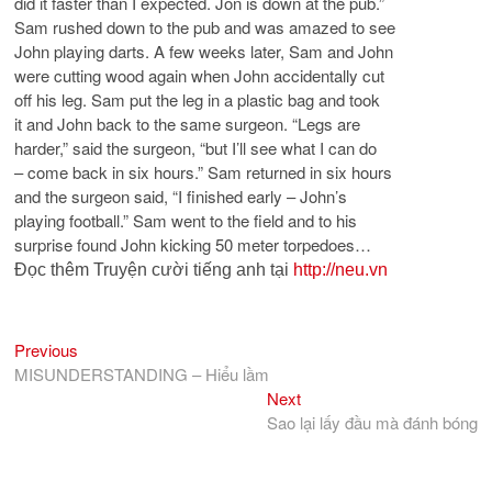
did it faster than I expected. Jon is down at the pub.”
Sam rushed down to the pub and was amazed to see
John playing darts. A few weeks later, Sam and John
were cutting wood again when John accidentally cut
off his leg. Sam put the leg in a plastic bag and took
it and John back to the same surgeon. “Legs are
harder,” said the surgeon, “but I’ll see what I can do
– come back in six hours.” Sam returned in six hours
and the surgeon said, “I finished early – John’s
playing football.” Sam went to the field and to his
surprise found John kicking 50 meter torpedoes…
Đọc thêm Truyện cười tiếng anh tại
http://neu.vn
Previous
Điều
Previous
post:
MISUNDERSTANDING – Hiểu lầm
hướng
Next
Next
bài
post:
Sao lại lấy đầu mà đánh bóng
viết