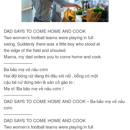
DAD SAYS TO COME HOME AND COOK
Two women’s football teams were playing in full
swing. Suddenly there was a little boy who stood at
the edge of the field and shouted:
Mama, my dad orders you to come home and cook.
——————–
Ba bảo mẹ vế nấu cơm
Hai đội bóng nữ đang thi đấu sôi nổi , bỗng có một
cậu bé cứ đứng bên lề sân cỏ gào to :
Mẹ ơi !Ba bảo mẹ về nấu cơm !
——————–
DAD SAYS TO COME HOME AND COOK – Ba bảo mẹ vế nấu
cơm
——————–
DAD SAYS TO COME HOME AND COOK
Two women’s football teams were playing in full