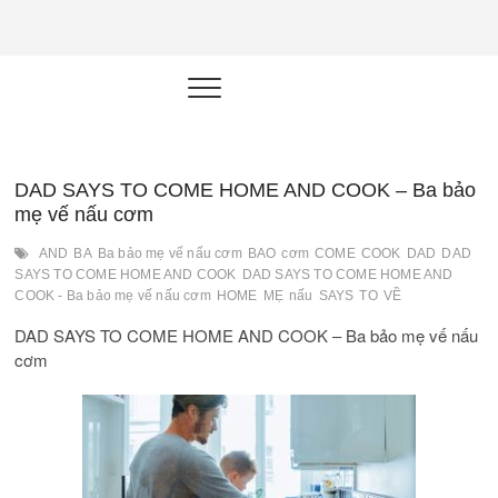
NEU.vn –
HỌC KỸ NĂNG. RÈN NĂNG LỰC.
LÀM SẢN PHẨM THẬT.
Nền tảng
đào tạo
năng lực cá
DAD SAYS TO COME HOME AND COOK – Ba bảo
mẹ vế nấu cơm
nhân trong
AND
BA
Ba bảo mẹ vế nấu cơm
BAO
cơm
COME
COOK
DAD
DAD
thời đại AI
SAYS TO COME HOME AND COOK
DAD SAYS TO COME HOME AND
COOK - Ba bảo mẹ vế nấu cơm
HOME
MẸ
nấu
SAYS
TO
VỀ
DAD SAYS TO COME HOME AND COOK – Ba bảo mẹ vế nấu
cơm