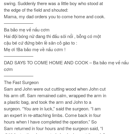
swing. Suddenly there was a little boy who stood at
the edge of the field and shouted:
Mama, my dad orders you to come home and cook.
——————–
Ba bảo mẹ vế nấu cơm
Hai đội bóng nữ đang thi đấu sôi nổi , bỗng có một
cậu bé cứ đứng bên lề sân cỏ gào to :
Mẹ ơi !Ba bảo mẹ về nấu cơm !
——————–
DAD SAYS TO COME HOME AND COOK – Ba bảo mẹ vế nấu
cơm
——————–
The Fast Surgeon
Sam and John were out cutting wood when John cut
his arm off. Sam remained calm, wrapped the arm in
a plastic bag, and took the arm and John to a
surgeon. “You are in luck,” said the surgeon. “I am
an expert in re-attaching limbs. Come back in four
hours when I have completed the operation.” So
Sam returned in four hours and the surgeon said, “I