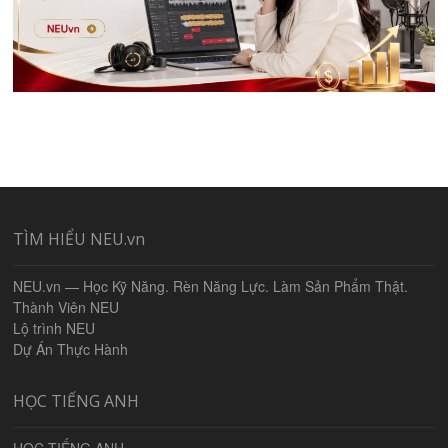
TÌM HIỂU NEU.vn
NEU.vn — Học Kỹ Năng. Rèn Năng Lực. Làm Sản Phẩm Thật.
Thành Viên NEU
Lộ trình NEU
Dự Án Thực Hành
HỌC TIẾNG ANH