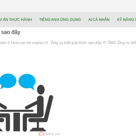
NEU.vn – Nề
HỌC KỸ NĂNG. RÈN NĂNG LỰC. LÀM
Ự ÁN THỰC HÀNH
TIẾNG ANH ỨNG DỤNG
AI CÁ NHÂN
KỸ NĂNG 
lực cá nhâ
h sao đây
ain it
How can he explain it - Ông cụ biết giải thích sao đây
IT
ÔNG
Ông cụ biế