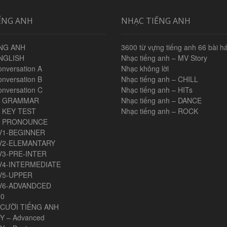
ẾNG ANH
NHẠC TIẾNG ANH
NG ANH
3600 từ vựng tiếng anh 66 bài há
NGLISH
Nhạc tiếng anh – MV Story
onversation A
Nhạc không lời
onversation B
Nhạc tiếng anh – CHILL
onversation C
Nhạc tiếng anh – HITs
H GRAMMAR
Nhạc tiếng anh – DANCE
 KEY TEST
Nhạc tiếng anh – ROCK
H PRONOUNCE
V1-BEGINNER
V2-ELEMANTARY
V3-PRE-INTER
V4-INTERMEDIATE
V5-UPPER
V6-ADVANDCED
00
CƯỜI TIẾNG ANH
Y – Advanced