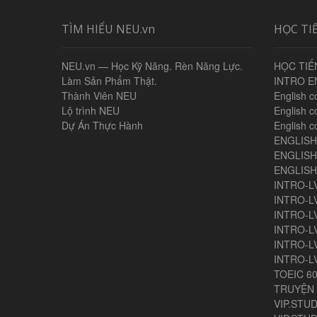
TÌM HIỂU NEU.vn
HỌC TI
NEU.vn — Học Kỹ Năng. Rèn Năng Lực.
HỌC TIẾ
Làm Sản Phẩm Thật.
INTRO E
Thành Viên NEU
English c
Lộ trình NEU
English c
Dự Án Thực Hành
English c
ENGLIS
ENGLISH
ENGLIS
INTRO-L
INTRO-L
INTRO-L
INTRO-L
INTRO-L
INTRO-L
TOEIC 6
TRUYỆN 
VIP.STUD