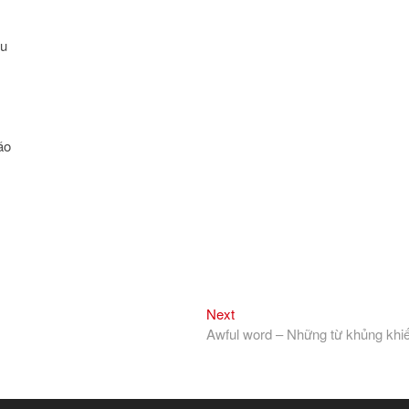
êu
ão
Next
Next
post:
Awful word – Những từ khủng khi