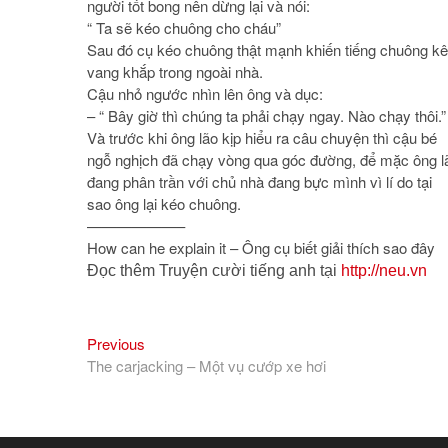
người tốt bong nên dừng lại và nói:
“ Ta sẽ kéo chuông cho cháu”
Sau đó cụ kéo chuông thật mạnh khiến tiếng chuông k
vang khắp trong ngoài nhà.
Cậu nhỏ ngước nhìn lên ông và dục:
– “ Bây giờ thì chúng ta phải chạy ngay. Nào chạy thôi.”
Và trước khi ông lão kịp hiểu ra câu chuyện thì cậu bé
ngỗ nghịch đã chạy vòng qua góc đường, để mặc ông l
đang phân trần với chủ nhà đang bực mình vì lí do tại
sao ông lại kéo chuông.
——————–
How can he explain it – Ông cụ biết giải thích sao đây
Đọc thêm Truyện cười tiếng anh tại
http://neu.vn
Previous
Điều
Previous
post:
The carjacking – Một vụ cướp xe hơi
hướng
bài
viết