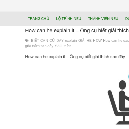
TRANG CHỦ
LỘ TRÌNH NEU
THÀNH VIÊN NEU
D
How can he explain it – Ông cụ biết giải thíc
BIẾT
CAN
CỨ
DAY
explain
GIẢI
HE
HOW
How can he expl
giải thích sao đây
SAO
thích
How can he explain it – Ông cụ biết giải thích sao đây