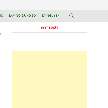
n tảng đào tạo năng
 SẢN PHẨM THẬT.
SỐ
LÀM NỘI DUNG SỐ
TÀI NGUYÊN
n trong thời đại AI
HOT NHẤT
t