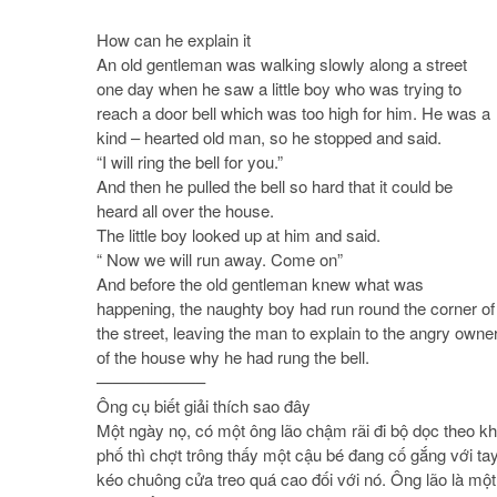
How can he explain it
An old gentleman was walking slowly along a street
one day when he saw a little boy who was trying to
reach a door bell which was too high for him. He was a
kind – hearted old man, so he stopped and said.
“I will ring the bell for you.”
And then he pulled the bell so hard that it could be
heard all over the house.
The little boy looked up at him and said.
“ Now we will run away. Come on”
And before the old gentleman knew what was
happening, the naughty boy had run round the corner of
the street, leaving the man to explain to the angry owne
of the house why he had rung the bell.
——————–
Ông cụ biết giải thích sao đây
Một ngày nọ, có một ông lão chậm rãi đi bộ dọc theo k
phố thì chợt trông thấy một cậu bé đang cố gắng với ta
kéo chuông cửa treo quá cao đối với nó. Ông lão là một