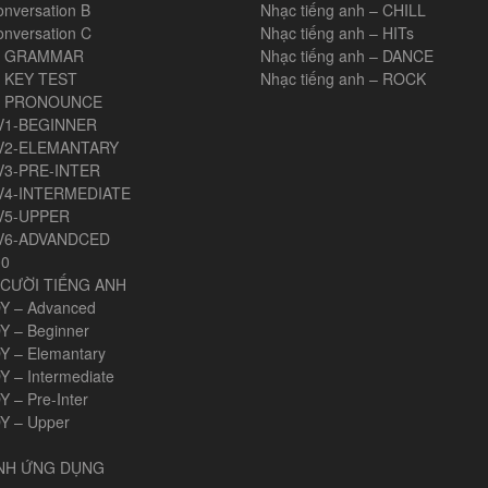
onversation B
Nhạc tiếng anh – CHILL
onversation C
Nhạc tiếng anh – HITs
H GRAMMAR
Nhạc tiếng anh – DANCE
 KEY TEST
Nhạc tiếng anh – ROCK
H PRONOUNCE
V1-BEGINNER
V2-ELEMANTARY
V3-PRE-INTER
V4-INTERMEDIATE
V5-UPPER
V6-ADVANDCED
00
CƯỜI TIẾNG ANH
Y – Advanced
Y – Beginner
Y – Elemantary
Y – Intermediate
 – Pre-Inter
Y – Upper
ANH ỨNG DỤNG