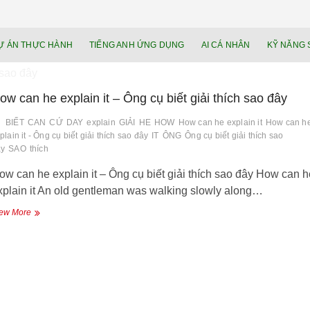
NEU.vn – Nề
HỌC KỸ NĂNG. RÈN NĂNG LỰC. LÀM
Ự ÁN THỰC HÀNH
TIẾNG ANH ỨNG DỤNG
AI CÁ NHÂN
KỸ NĂNG 
lực cá nhâ
 sao đây
ow can he explain it – Ông cụ biết giải thích sao đây
BIẾT
CAN
CỨ
DAY
explain
GIẢI
HE
HOW
How can he explain it
How can h
plain it - Ông cụ biết giải thích sao đây
IT
ÔNG
Ông cụ biết giải thích sao
ây
SAO
thích
ow can he explain it – Ông cụ biết giải thích sao đây How can h
xplain it An old gentleman was walking slowly along…
How
ew More
can
he
explain
it
–
Ông
cụ