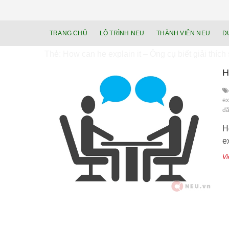
TRANG CHỦ
LỘ TRÌNH NEU
THÀNH VIÊN NEU
D
Thẻ:
How can he explain it – Ông cụ biết giải thích
H
ex
đ
H
e
Vi