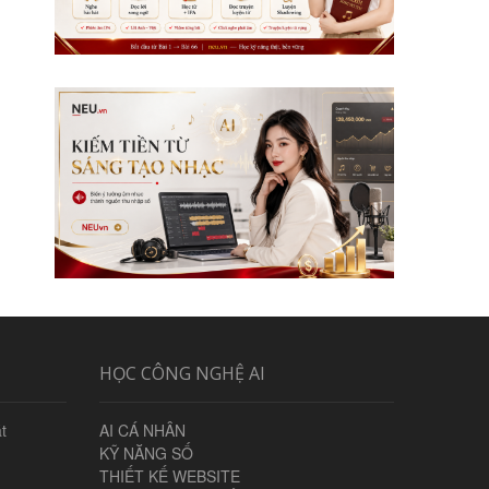
HỌC CÔNG NGHỆ AI
t
AI CÁ NHÂN
KỸ NĂNG SỐ
THIẾT KẾ WEBSITE