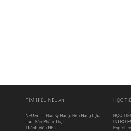
TÌM HIỂU NEU.vn
HỌC TI
NEU.vn — Học Kỹ Năng. Rèn Năng Lực.
HỌC TIẾ
Làm Sản Phẩm Thật.
INTRO E
Thành Viên NEU
English c