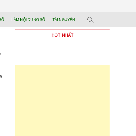
n tảng đào tạo năng
 SẢN PHẨM THẬT.
SỐ
LÀM NỘI DUNG SỐ
TÀI NGUYÊN
n trong thời đại AI
HOT NHẤT
e
e