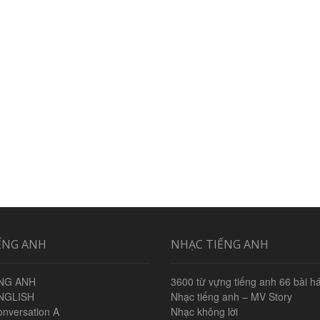
ẾNG ANH
NHẠC TIẾNG ANH
NG ANH
3600 từ vựng tiếng anh 66 bài há
NGLISH
Nhạc tiếng anh – MV Story
onversation A
Nhạc không lời