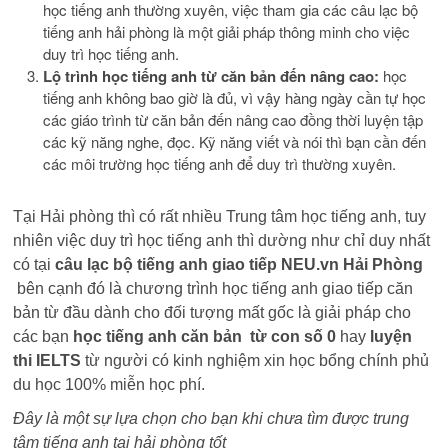
học tiếng anh thường xuyên, việc tham gia các câu lạc bộ
tiếng anh hải phòng là một giải pháp thông minh cho việc
duy trì học tiếng anh.
Lộ trình học tiếng anh từ căn bản đến nâng cao:
học
tiếng anh không bao giờ là đủ, vì vậy hàng ngày cần tự học
các giáo trình từ căn bản đến nâng cao đồng thời luyện tập
các kỹ năng nghe, đọc. Kỹ năng viết và nói thì bạn cần đến
các môi trường học tiếng anh để duy trì thường xuyên.
Tại Hải phòng thì có rất nhiều Trung tâm học tiếng anh, tuy
nhiên việc duy trì học tiếng anh thì dường như chỉ duy nhất
có tại
câu lạc bộ tiếng anh giao tiếp NEU.vn Hải Phòng
bên cạnh đó là chương trình học tiếng anh giao tiếp căn
bản từ đầu dành cho đối tượng mất gốc là giải pháp cho
các bạn
học tiếng anh căn bản từ con số 0
hay
luyện
thi IELTS
từ người có kinh nghiệm xin học bổng chính phủ
du học 100% miễn học phí.
Đây là một sự lựa chọn cho bạn khi chưa tìm được trung
tâm tiếng anh tại hải phòng tốt