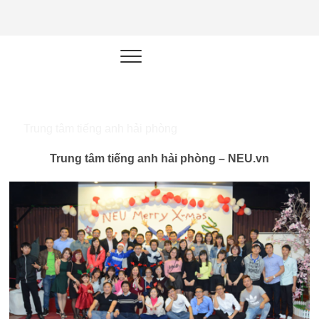
NEU.vn –
HỌC KỸ NĂNG. RÈN NĂNG LỰC.
LÀM SẢN PHẨM THẬT.
Nền tảng
đào tạo
năng lực cá
Trung tâm tiếng anh hải phòng
nhân trong
Trung tâm tiếng anh hải phòng – NEU.vn
thời đại AI