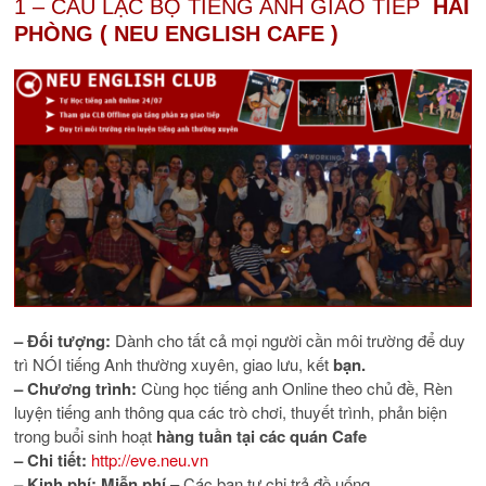
1 – CÂU LẠC BỘ TIẾNG ANH GIAO TIẾP
HẢI
PHÒNG ( NEU ENGLISH CAFE )
– Đối tượng:
Dành cho tất cả mọi người cần môi trường để duy
trì NÓI tiếng Anh thường xuyên, giao lưu, kết
bạn.
– Chương trình:
Cùng học tiếng anh Online theo chủ đề, Rèn
luyện tiếng anh thông qua các trò chơi, thuyết trình, phản biện
trong buổi sinh hoạt
hàng tuần tại các quán Cafe
– Chi tiết:
http://eve.neu.vn
– Kinh phí:
Miễn phí
– Các bạn tự chi trả đồ uống