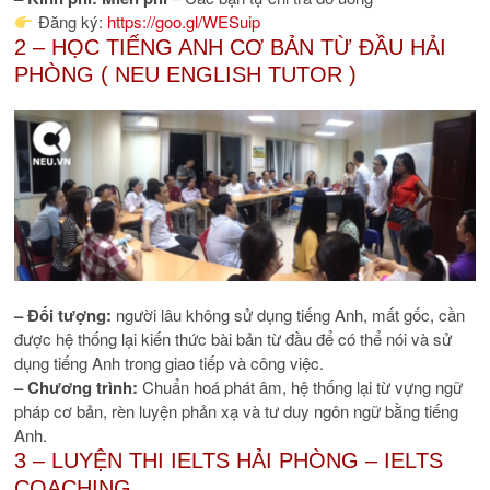
Đăng ký:
https://goo.gl/WESuip
2 – HỌC TIẾNG ANH CƠ BẢN TỪ ĐẦU HẢI
PHÒNG ( NEU ENGLISH TUTOR )
– Đối tượng:
người lâu không sử dụng tiếng Anh, mất gốc, cần
được hệ thống lại kiến thức bài bản từ đầu để có thể nói và sử
dụng tiếng Anh trong giao tiếp và công việc.
– Chương trình:
Chuẩn hoá phát âm, hệ thống lại từ vựng ngữ
pháp cơ bản, rèn luyện phản xạ và tư duy ngôn ngữ bằng tiếng
Anh.
3 – LUYỆN THI IELTS HẢI PHÒNG – IELTS
COACHING