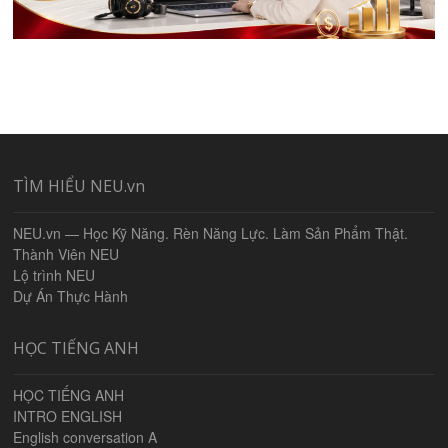
TÌM HIỂU NEU.vn
NEU.vn — Học Kỹ Năng. Rèn Năng Lực. Làm Sản Phẩm Thật.
Thành Viên NEU
Lộ trình NEU
Dự Án Thực Hành
HỌC TIẾNG ANH
HỌC TIẾNG ANH
INTRO ENGLISH
English conversation A